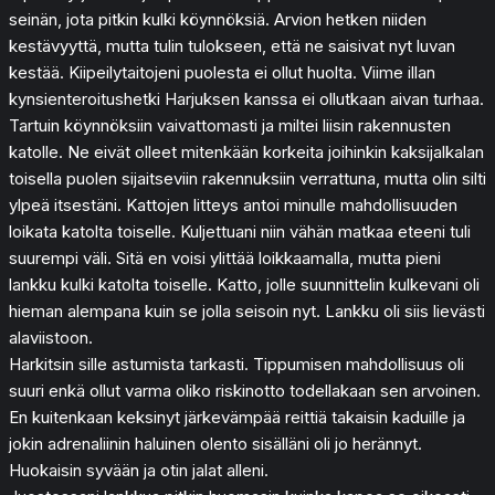
seinän, jota pitkin kulki köynnöksiä. Arvion hetken niiden
kestävyyttä, mutta tulin tulokseen, että ne saisivat nyt luvan
kestää. Kiipeilytaitojeni puolesta ei ollut huolta. Viime illan
kynsienteroitushetki Harjuksen kanssa ei ollutkaan aivan turhaa.
Tartuin köynnöksiin vaivattomasti ja miltei liisin rakennusten
katolle. Ne eivät olleet mitenkään korkeita joihinkin kaksijalkalan
toisella puolen sijaitseviin rakennuksiin verrattuna, mutta olin silti
ylpeä itsestäni. Kattojen litteys antoi minulle mahdollisuuden
loikata katolta toiselle. Kuljettuani niin vähän matkaa eteeni tuli
suurempi väli. Sitä en voisi ylittää loikkaamalla, mutta pieni
lankku kulki katolta toiselle. Katto, jolle suunnittelin kulkevani oli
hieman alempana kuin se jolla seisoin nyt. Lankku oli siis lievästi
alaviistoon.
Harkitsin sille astumista tarkasti. Tippumisen mahdollisuus oli
suuri enkä ollut varma oliko riskinotto todellakaan sen arvoinen.
En kuitenkaan keksinyt järkevämpää reittiä takaisin kaduille ja
jokin adrenaliinin haluinen olento sisälläni oli jo herännyt.
Huokaisin syvään ja otin jalat alleni.