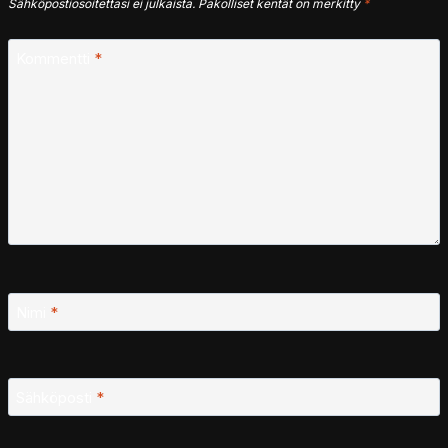
Sähköpostiosoitettasi ei julkaista.
Pakolliset kentät on merkitty
*
Kommentti
*
Nimi
*
Sähköposti
*