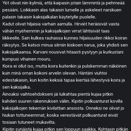
Yöt olivat niin kylmiä, että kaipasin jotain lämmintä ja pehmeää
pesääni. Loikkasin alas takaisin lumelle ja askeleet narskuen
palasin takaisin kaksijalkalan käytetylle puolelle.
Kadut olivat hiljaisia varhain aamulla. Hirviöt heräisivät vasta
vähän myöhemmin ja kaksijalkojen virrat lähtisivät taas
liikkeelle. Sain kulkea rauhassa kunnes hiljaisuuden rikkoi koiran
räksytys. Se katsoi minua silmiin kiskoen narua, joka yhdisti sen
kaksijalkaansa. Karvani nousivat hitaasti pystyyn ja kurkustani
kumpusi vihainen mouru.
Koira ei ollut iso, mutta koira kuitenkin ja pulskemman näköinen
kuin minä oman kokoni arvelin olevan. Häntäni viuhtoi
edestakaisin, kun koitin keksiä tapaa kiertää lähestyvä koira ja
sen kaksijalka.
Ainoaksi vaihtoehdokseni jäi luikahtaa pientä kujaa pitkin
kahden suuren rakennuksen väliin. Kipitin polkuanturat kovilla
kaksijalkojen tekemän kivilattian ansiosta. Onneksi ne olivat jo
hiukan tottuneemmat, koska verestävät polkuanturat eivät
tosiaan tutuneet mukavilta.
Kipitin syrjäistä kujaa pitkin sen loppuun saakka. Kohtasin pitkän