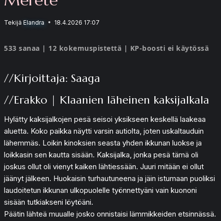
Tekijä
Elandra
18.4.2026 17:07
533 sanaa | 12 kokemuspistettä | KP-boosti ei käytössä
//Kirjoittaja: Saaga
//Erakko | Klaanien läheinen kaksijalkala
Hylätty kaksijalkojen pesä seisoi yksikseen keskellä laakeaa
aluetta. Koko paikka näytti varsin autiolta, joten uskaltauduin
lähemmäs. Loikin kinoksien seasta yhden ikkunan luokse ja
loikkasin sen kautta sisään. Kaksijalka, jonka pesä tämä oli
joskus ollut oli vienyt kaiken lähtiessään. Juuri mitään ei ollut
jäänyt jälkeen. Huokaisin turhautuneena ja jäin istumaan puoliksi
laudoitetun ikkunan ulkopuolelle työnnettyäni vain kuononi
sisään tutkiakseni löytöäni.
Päätin lähteä muualle josko onnistaisi lämmikkeiden etsinnässä.