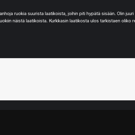
nhoja ruokia suurista laatikoista, joihin piti hypätä sisään. Olin juur
okiin näistä laatikoista. Kurkkasin laatikosta ulos tarkistaen oliko re