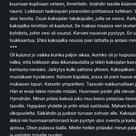
kuumaan kuplivaan veteen, ihmettelin. Istahdin tasolle käännell
nauroi. Loikkasin taaksepäin pisaroiden polttaessa turkkiani. Ve
alas tasolta. Osuin kaksijalan takakäpäliin, joilla se seisoi. Ka
kaksijalka nimittäin oli kaatunut. Se makasi maassa veri leviten p
kohdista, joihin vesi oli osunut. Karvani nousivat pystyyn. En 
loukkaantua. Ehkä kaksijalka nousisi pian lattialta ja antaisi mi
***
Oli kulunut jo vaikka kuinka paljon aikaa. Aurinko oli jo huipus
nälkä, että loikkasin alas ikkunalaudalta ja tökin kaksijalan k
kantautui nenääni. Järkytys kulki aaltoina ylitseni. Kaksijalkani
muutakaan hyväkseni. Katsoin käpälää, jossa oli pieni haava eilis
mukaisen lopun. Katselin ympärilleni. Tassutin nukkumatilaan ja 
Hän ei enää tekisi minulle mitään. Huomasin pedin yllä olevan i
Hymähdin. Minun pitäisi keksiä joku muu keino pelastaa itseni.
tasoille. Hyppäsin yhdelle ja yritin etsiä syötävää. Mahani kuris
ulkopuolelta. Säikähdin ja juoksin turvaan sohvan alle. Kaksijal
äkkiä niin huomaamattomasti kuin pystyin ulos ovesta ja karkuun. 
ajoissa. Olisin pulassa täällä. Mietin hetkin pitäisikö minun pal
ja varjoihin toiselle puolen.