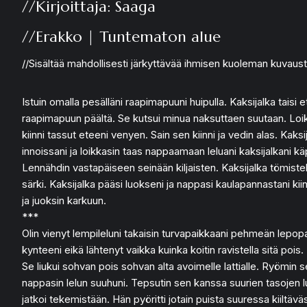
//Kirjoittaja: Saaga
//Erakko | Tuntematon alue
//Sisältää mahdollisesti järkyttävää ihmisen kuoleman kuvaust
Istuin omalla pesälläni raapimapuuni huipulla. Kaksijalka taisi
raapimapuun päältä. Se kutsui minua naksuttaen suutaan. Loikin al
kiinni tassut eteeni venyen. Sain sen kiinni ja vedin alas. Kaksij
innoissani ja loikkasin taas nappaamaan leluani kaksijalkani kä
Lennähdin vastapäiseen seinään kiljaisten. Kaksijalka tömisteli
särki. Kaksijalka pääsi luokseni ja nappasi kaulapannastani kii
ja juoksin karkuun.
***
Olin vienyt lempileluni takaisin turvapaikkaani pehmeän lepopaik
kynteeni eikä lähtenyt vaikka kuinka koitin ravistella sitä pois. 
Se liukui sohvan pois sohvan alta avoimelle lattialle. Ryömin 
nappasin lelun suuhuni. Tepsutin sen kanssa suurien tasojen luo, 
jatkoi tekemistään. Hän pyöritti jotain puista suuressa kiiltävä