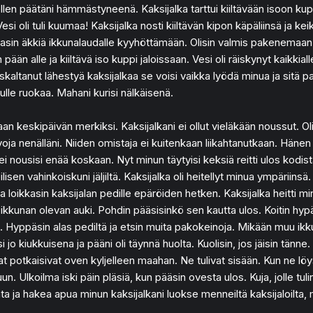
en päätäni hämmästyneenä. Kaksijalka tarttui kiiltävään isoon kuppii
si oli tuli kuumaa! Kaksijalka nosti kiiltävän kipon käpäliinsä ja kei
rkasin äkkiä ikkunalaudalle kyyhöttämään. Olisin valmis pakenemaan, jos 
ään alle ja kiiltävä iso kuppi jaloissaan. Vesi oli räiskynyt kaikkiall
uskaltanut lähestyä kaksijalkaa se voisi vaikka lyödä minua ja sitä p
nulle ruokaa. Mahani kurisi nälkäisenä.
saan keskipäivän merkiksi. Kaksijalkani ei ollut vieläkään noussut. Ol
asvoja nenälläni. Niiden omistaja ei kuitenkaan liikahtanutkaan. Häne
 ei nousisi enää koskaan. Nyt minun täytyisi keksiä reitti ulos kodist
en vahinkoiskuni jäljiltä. Kaksijalka oli heitellyt minua ympäriinsä. 
loikkasin kaksijalan pedille epäröiden hetken. Kaksijalka heitti minu
kkunan olevan auki. Pohdin pääsisinkö sen kautta ulos. Koitin hypätä
 Hyppäsin alas pediltä ja etsin muita pakokeinoja. Mikään muu ikkun
i jo kiukkuisena ja pääni oli täynnä huolta. Kuolisin, jos jäisin tänn
at potkaisivat oven kyljelleen maahan. Ne tulivat sisään. Kun ne löy
Ulkoilma iski päin pläsiä, kun pääsin ovesta ulos. Kuja, jolle tulin o
ata ja hakea apua minun kaksijalkani luokse menneiltä kaksijaloilta, m