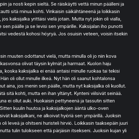
n ja nosti kepin sieltä. Se räiskäytti vettä minun päälleni ja
kautti sitä minua kohti. Vinkaisin säikähtäneenä ja loikkasin
kaksijalka yrittäisi vielä jotain. Mutta nyt jokin oli vialla,
e sen päälle ja se levisi sen ympärille. Kaksijalan iho punotti
aitsi vedestä kohosi höyryä. Jos osuisin veteen, voisin itsekin
isin muuten odottanut vielä, mutta minulla oli jo niin kova
n kasvonsa olivat täysin kylmät ja harmaat. Kuolon haju
a, koska kaksijalka ei enää antaisi minulle ruokaa tai tekisi
Hän oli ollut minulle ilkeä. Nyt hän oli saanut kohtalonsa
t aina, jos menin sen päälle, mutta nyt kaksijalka oli kuollut.
 sitä kohti, mutta en ihan yltänyt. Kynteni viilsivät seinää.
a ei ollut auki. Huokaisin pettyneenä ja tassutin sitten
e. Sitten kuulin huutoa ja kaksijalkojen ääntä ulko-oven
sivät kaksijalkani, ne alkoivat hyöriä sen ympärillä. Juoksin
li leveä ja ohitseni huristeli hirviö. Loikkasin taaksepäin juuri
utta tulin tulokseen että pärjäisin itsekseni. Juoksin kujan yli