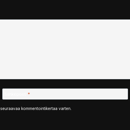
Sähköposti
*
n seuraavaa kommentointikertaa varten.