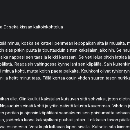
a D: sekä kissan kaltoinkohtelua
 etsiä minua, koska se katseli pehmeän lepopaikan alta ja muualta, 
as pitkin puuta ja tiputtauduin sitten kaksijalan jalkoihin. Se naurah
alka nappasi sen taas ja leikki kanssani. Se veti lelua pitkin lattiaa 
pälistä. Raapaisin vahingossa kynnelläni sen käpälää. Sain kuitenkin 
 minua kohti, mutta koitin paeta paikalta. Keuhkoni olivat tyhjentyn
nni ja heitti minut taas. Tällä kertaa osuin yhden suuren tason nurkk
an alle. Olin kuullut kaksijalan kutsuvan sitä sohvaksi, joten oletin 
Nojauduin seinää kohti ja yritin päästä lelusta kauemmas. Vihdoin ja vi
sen perään ja ojensin käpälääni saadakseni sen poistumatta sohvan a
joidenka luona kaksijalkani puuhaili jotain. Loikkasin tason päälle ja 
ssä esineessä. Vesi kupli kiiltävän kipon sisällä. Katselin sitä kiinn