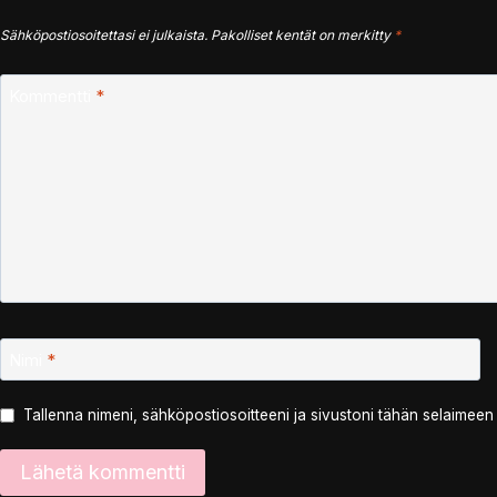
Sähköpostiosoitettasi ei julkaista.
Pakolliset kentät on merkitty
*
Kommentti
*
Nimi
*
Tallenna nimeni, sähköpostiosoitteeni ja sivustoni tähän selaimee