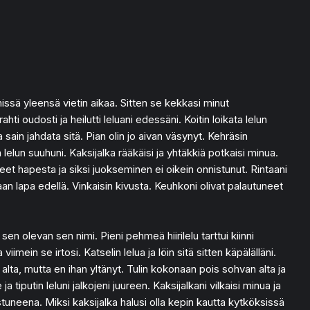
missä yleensä vietin aikaa. Sitten se kekkasi minut
ti oudosti ja heilutti leluani edessäni. Koitin loikata lelun
ja sain jahdata sitä. Pian olin jo aivan väsynyt. Kehräsin
lelun suuhuni. Kaksijalka rääkäisi ja yhtäkkiä potkaisi minua.
eet hapesta ja siksi juokseminen ei oikein onnistunut. Rintaani
aan lapa edellä. Vinkaisin kivusta. Keuhkoni olivat palautuneet
sen olevan sen nimi. Pieni pehmeä hiirilelu tarttui kiinni
imein se irtosi. Katselin lelua ja löin sitä sitten käpälälläni.
lta, mutta en ihan yltänyt. Tulin kokonaan pois sohvan alta ja
tiputin leluni jalkojeni juureen. Kaksijalkani vilkaisi minua ja
ostuneena. Miksi kaksijalka halusi olla kepin kautta kytköksissä