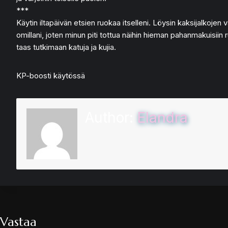
***
Käytin iltapäivän etsien ruokaa itselleni. Löysin kaksijalkojen va
omillani, joten minun piti tottua näihin hieman pahanmakuisiin ru
taas tutkimaan katuja ja kujia.
KP-boosti käytössä
Author:
Elandra
Vastaa