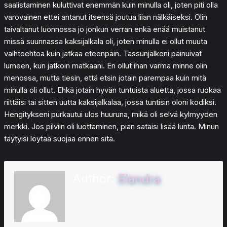
saalistaminen kuluttivat enemmän kuin minulla oli, joten piti olla
varovainen ettei antanut itsensä joutua liian nälkäiseksi. Olin
taivaltanut luonnossa jo jonkun verran enkä enää muistanut
missä suunnassa kaksijalkala oli, joten minulla ei ollut muuta
vaihtoehtoa kuin jatkaa eteenpäin. Tassunjälkeni painuivat
lumeen, kun jatkoin matkaani. En ollut ihan varma minne olin
menossa, mutta tiesin, että etsin jotain parempaa kuin mitä
minulla oli ollut. Ehkä jotain hyvän tuntuista aluetta, jossa ruokaa
riittäisi tai sitten uutta kaksijalkalaa, jossa tuntisin oloni kodiksi.
Hengitykseni purkautui ulos huuruna, mikä oli selvä kylmyyden
merkki. Jos pilviin oli luottaminen, pian sataisi lisää lunta. Minun
täytyisi löytää suojaa ennen sitä.
Author:
Elandra