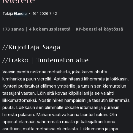
Tekijä
Elandra
16.1.2026 7:42
173 sanaa | 4 kokemuspistettä | KP-boosti ei käytössä
//Kirjoittaja: Saaga
//Erakko | Tuntematon alue
Vaanin pientä ruskeaa metsähiirtä, joka kaivoi ohutta
lumihankea puun vierellä. Astelin hitaasti lähemmäs ja loikkasin.
Kynteni puristuivat eläimen ympärille ja tunsin sen kiemurtelun
tassujani vasten. Löin sitä kovaa käpälälläni ja se valahti
liikkumattomaksi. Nostin hiiren hampaisiini ja tassutin lähemmäs
puuta. Loikkasin sen alimmalle oksalle istumaan ja puraisin
hiirestä palasen. Mahani vaativa kurina laantui hiukan. Olin
oppinut elämään vähemmällä ruualla jo kaksijalkani luona
asuttuani, mutta metsässä oli erilaista. Liikkuminen ja jopa