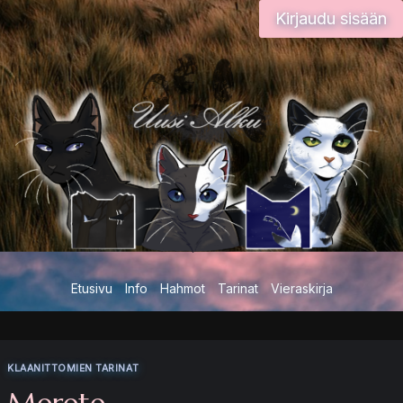
Siirry
Kirjaudu sisään
sisältöön
Etusivu
Info
Hahmot
Tarinat
Vieraskirja
KLAANITTOMIEN TARINAT
Merete