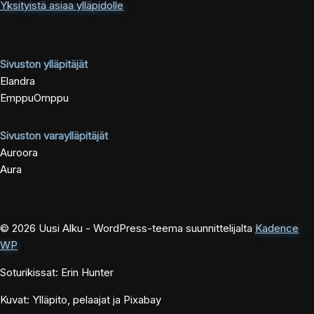
Yksityistä asiaa ylläpidolle
Sivuston ylläpitäjät
Elandra
EmppuOmppu
Sivuston varaylläpitäjät
Auroora
Aura
© 2026 Uusi Alku - WordPress-teema suunnittelijalta
Kadence
WP
Soturikissat: Erin Hunter
Kuvat: Ylläpito, pelaajat ja Pixabay