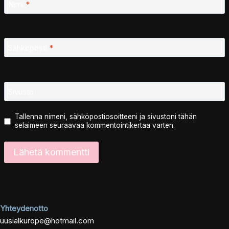
Nimi
*
Sähköposti
*
Sivusto
Tallenna nimeni, sähköpostiosoitteeni ja sivustoni tähän
selaimeen seuraavaa kommentointikertaa varten.
Yhteydenotto
uusialkurope@hotmail.com