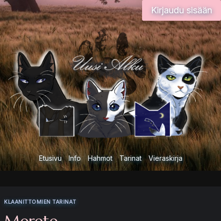
Siirry
Kirjaudu sisään
sisältöön
Etusivu
Info
Hahmot
Tarinat
Vieraskirja
KLAANITTOMIEN TARINAT
Merete