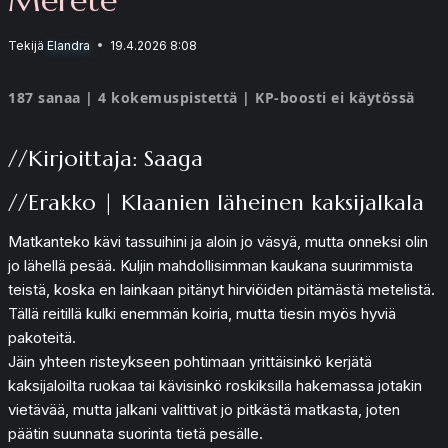
Tekijä
Elandra
19.4.2026 8:08
187 sanaa | 4 kokemuspistettä | KP-boosti ei käytössä
//Kirjoittaja: Saaga
//Erakko | Klaanien läheinen kaksijalkala
Matkanteko kävi tassuihini ja aloin jo väsyä, mutta onneksi olin
jo lähellä pesää. Kuljin mahdollisimman kaukana suurimmista
teistä, koska en lainkaan pitänyt hirviöiden pitämästä metelistä.
Tällä reitillä kulki enemmän koiria, mutta tiesin myös hyviä
pakoteitä.
Jäin yhteen risteykseen pohtimaan yrittäisinkö kerjätä
kaksijaloilta ruokaa tai kävisinkö roskiksilla hakemassa jotakin
vietävää, mutta jalkani valittivat jo pitkästä matkasta, joten
päätin suunnata suorinta tietä pesälle.