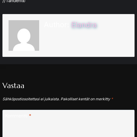
//Tähdentö
Author:
Elandra
Vastaa
Sähköpostiosoitettasi ei julkaista.
Pakolliset kentät on merkitty
*
Kommentti
*