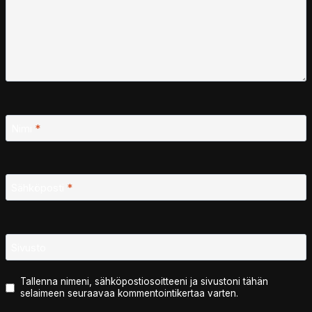
Nimi
*
Sähköposti
*
Sivusto
Tallenna nimeni, sähköpostiosoitteeni ja sivustoni tähän
selaimeen seuraavaa kommentointikertaa varten.