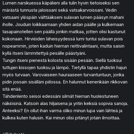
Lumen narskuessa käpälieni alla tulin hyvin tietoiseksi sen
märästä tunnusta jaloissani sekä vatsakarvoissani. Vedin
vatsaani ylöspäin välttääkseni sulavan lumen pääsyn mahani
iholle. Jouduin loikkaamaan yhden aidan päälle ja kulkemaan
tasapainotellen sen päällä jonkin matkaa, jotten olisi kastunut
kokonaan. Hirviöiden läheisyydessä lumi tuntui sulavan pois
nopeammin, joten kaduin hieman reittivalintaani, mutta saisin
kyllä itseni lämmitettyä pesälle päästyäni.
Tungin itseni pienestä kolosta sisään pesään. Siellä tuoksui
tuttujen kissojen tuoksu ja lämpö. Tietyllä tapaa yhdistin hajun
myös turvaan. Varovaiseen hauraaseen turvantuntuun, jonka
pidin jossain sisälläni piilossa. En halunnut kenenkään rikkovan
sitä enää.
Tähdenlento seisoi edessäni silmät hieman huolestuneen
näköisinä. Katsoin alas hiljaisena ja yritin keksiä sopivia sanoja.
Anteeksi? En ollut ihan varma oliko minun lupa vain lähteä ja
kulkea kuten halusin. Kai minun olisi pitänyt jotain ilmoittaa.