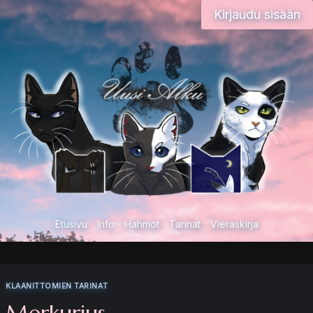
Siirry
Kirjaudu sisään
sisältöön
Etusivu
Info
Hahmot
Tarinat
Vieraskirja
KLAANITTOMIEN TARINAT
Merkurius