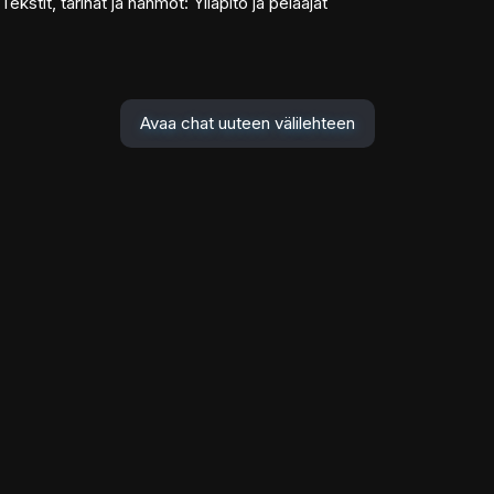
Tekstit, tarinat ja hahmot: Ylläpito ja pelaajat
Avaa chat uuteen välilehteen