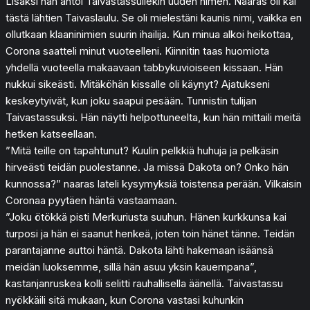
Lisäksi hän antoi Taivastassullekin uuden nimen. Naaras oli kai
tästä lähtien Taivaslaulu. Se oli mielestäni kaunis nimi, vaikka en
ollutkaan klaaninimien suurin ihailija. Kun minua alkoi heikottaa,
Corona saatteli minut vuoteelleni. Kiinnitin taas huomiota
yhdellä vuoteella makaavaan tabbykuvioiseen kissaan. Hän
nukkui sikeästi. Mitäköhän kissalle oli käynyt? Ajatukseni
keskeytyivät, kun joku saapui pesään. Tunnistin tulijan
Taivastassuksi. Hän näytti helpottuneelta, kun hän mittaili meitä
hetken katseellaan.
”Mitä teille on tapahtunut? Kuulin pelkkiä huhuja ja pelkäsin
hirveästi teidän puolestanne. Ja missä Dakota on? Onko hän
kunnossa?” naaras lateli kysymyksiä toistensa perään. Vilkaisin
Coronaa pyytäen häntä vastaamaan.
”Joku ötökkä pisti Merkuriusta suuhun. Hänen kurkkunsa kai
turposi ja hän ei saanut henkeä, joten toin hänet tänne. Teidän
parantajanne auttoi häntä. Dakota lähti hakemaan isäänsä
meidän luoksemme, sillä hän asuu yksin kauempana”,
kastanjanruskea kolli selitti rauhallisella äänellä. Taivastassu
nyökkäili sitä mukaan, kun Corona vastasi kuhunkin