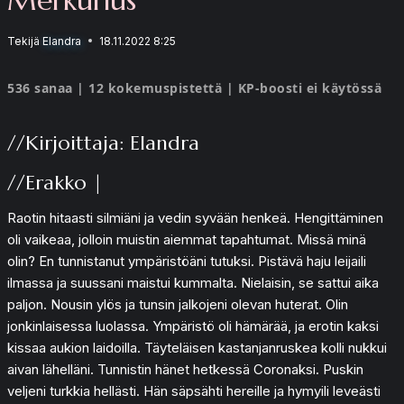
Tekijä
Elandra
18.11.2022 8:25
536 sanaa | 12 kokemuspistettä | KP-boosti ei käytössä
//Kirjoittaja: Elandra
//Erakko |
Raotin hitaasti silmiäni ja vedin syvään henkeä. Hengittäminen
oli vaikeaa, jolloin muistin aiemmat tapahtumat. Missä minä
olin? En tunnistanut ympäristöäni tutuksi. Pistävä haju leijaili
ilmassa ja suussani maistui kummalta. Nielaisin, se sattui aika
paljon. Nousin ylös ja tunsin jalkojeni olevan huterat. Olin
jonkinlaisessa luolassa. Ympäristö oli hämärää, ja erotin kaksi
kissaa aukion laidoilla. Täyteläisen kastanjanruskea kolli nukkui
aivan lähelläni. Tunnistin hänet hetkessä Coronaksi. Puskin
veljeni turkkia hellästi. Hän säpsähti hereille ja hymyili leveästi