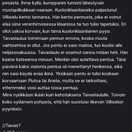
pesästä. Ihme kyllä, kumppanini tunnisti lähestyvän
mustapilkukkaan naaraan. Kuolonklaanilaiseksi paljastunut
Villisielu kertoi tarinansa. Hän kertoi pennusta, joka ei voinut
elää siinä verenhimoisessa klaanissa tai tuo tulisi tapetuksi. En
ollut uskoa korviani, kun tämä kuolonklaanilainen pyysi
Taivaslaulua toimimaan pennun emona, koska muuta
vaihtoehtoa ei ollut. Jos pentu ei saisi maitoa, tuo kuolisi alle
neljäsosakuussa. Taivaslaulu ei osannut sanoa mitään heti. Hän
käänsi katseensa minuun. Meidän olisi autettava pentua. Tänä
päivänä kaksi viatonta pentua oli menettänyt henkensä, eikä
niin saisi käydä enää ikinä. Yksikään pentu ei tulisi koskaan
korvaamaan Plutoa tai Arielia, mutta se ei tarkoittaisi,
ettemmekö voisi auttaa toisia pentuja.
Minä nyökkäsin ikään kuin kehotuksena Taivaslaululle. Toivoin
koko sydämeni pohjasta, että hän suostuisi itkevän Villisielun
pyyntöön.
//Taivas?