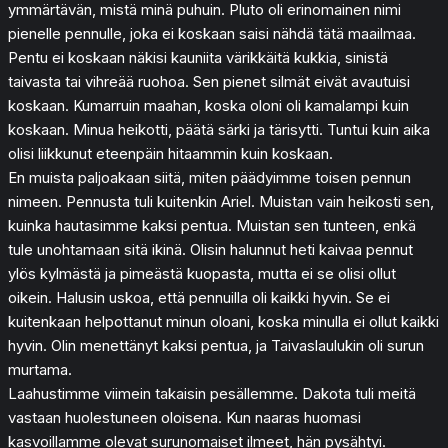
ymmärtävän, mistä minä puhuin. Pluto oli erinomainen nimi
pienelle pennulle, joka ei koskaan saisi nähdä tätä maailmaa.
Pentu ei koskaan näkisi kauniita värikkäitä kukkia, sinistä
taivasta tai vihreää ruohoa. Sen pienet silmät eivät avautuisi
koskaan. Kumarruin maahan, koska oloni oli kamalampi kuin
koskaan. Minua heikotti, päätä särki ja tärisytti. Tuntui kuin aika
olisi liikkunut eteenpäin hitaammin kuin koskaan.
En muista paljoakaan siitä, miten päädyimme toisen pennun
nimeen. Pennusta tuli kuitenkin Ariel. Muistan vain heikosti sen,
kuinka hautasimme kaksi pentua. Muistan sen tunteen, enkä
tule unohtamaan sitä ikinä. Olisin halunnut heti kaivaa pennut
ylös kylmästä ja pimeästä kuopasta, mutta ei se olisi ollut
oikein. Halusin uskoa, että pennuilla oli kaikki hyvin. Se ei
kuitenkaan helpottanut minun oloani, koska minulla ei ollut kaikki
hyvin. Olin menettänyt kaksi pentua, ja Taivaslaulukin oli surun
murtama.
Laahustimme viimein takaisin pesällemme. Dakota tuli meitä
vastaan huolestuneen oloisena. Kun naaras huomasi
kasvoillamme olevat surunomaiset ilmeet, hän pysähtyi.