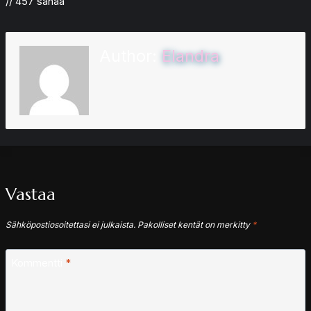
// 457 sanaa
Author:
Elandra
Vastaa
Sähköpostiosoitettasi ei julkaista.
Pakolliset kentät on merkitty
*
Kommentti
*