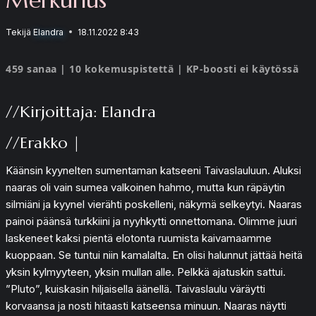
Tekijä
Elandra
18.11.2022 8:43
459 sanaa | 10 kokemuspistettä | KP-boosti ei käytössä
//Kirjoittaja: Elandra
//Erakko |
Käänsin kyynelten sumentaman katseeni Taivaslauluun. Aluksi
naaras oli vain sumea valkoinen hahmo, mutta kun räpäytin
silmiäni ja kyynel vierähti poskelleni, näkymä selkeytyi. Naaras
painoi päänsä turkkiini ja nyyhkytti onnettomana. Olimme juuri
laskeneet kaksi pientä elotonta ruumista kaivamaamme
kuoppaan. Se tuntui niin kamalalta. En olisi halunnut jättää heitä
yksin kylmyyteen, yksin mullan alle. Pelkkä ajatuskin sattui.
”Pluto”, kuiskasin hiljaisella äänellä. Taivaslaulu väräytti
korvaansa ja nosti hitaasti katseensa minuun. Naaras näytti