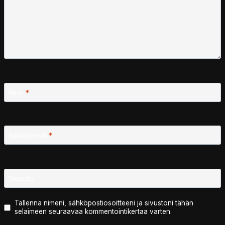
Nimi
*
Sähköposti
*
Sivusto
Tallenna nimeni, sähköpostiosoitteeni ja sivustoni tähän
selaimeen seuraavaa kommentointikertaa varten.