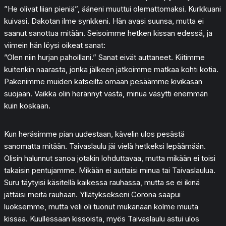
”He olivat liian pieniä”, ääneni muuttui olemattomaksi. Kurkkuani
kuivasi. Dakotan ilme synkkeni. Hän avasi suunsa, mutta ei
saanut sanottua mitään. Seisoimme hetken kissan edessä, ja
viimein hän löysi oikeat sanat:
”Olen niin hurjan pahoillani.” Sanat eivät auttaneet. Kiitimme
kuitenkin naarasta, jonka jälkeen jatkoimme matkaa kohti kotia.
Pakenimme muiden katseilta omaan pesäämme kivikasan
suojaan. Vaikka olin herännyt vasta, minua väsytti enemmän
kuin koskaan.
Kun heräsimme pian uudestaan, kävelin ulos pesästä
sanomatta mitään. Taivaslaulu jäi vielä hetkeksi lepäämään.
Olisin halunnut sanoa jotakin lohduttavaa, mutta mikään ei toisi
takaisin pentujamme. Mikään ei auttaisi minua tai Taivaslaulua.
Suru täytyisi käsitellä kaikessa rauhassa, mutta se ei ikinä
jättäisi meitä rauhaan. Yllätyksekseni Corona saapui
luoksemme, mutta veli oli tuonut mukanaan kolme muuta
kissaa. Kuullessaan kissoista, myös Taivaslaulu astui ulos