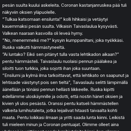
pesän suulta kuului askeleita. Coronan kastanjanruskea pää tuli
näkyviin oksien yläpuolelle.
”Tulkaa katsomaan ensilunta!” kolli hihkaisi ja vetäytyi
kauemmaksi pesän suulta. Vilkaisin Taivaslaulua kysyvästi.
Valkean naaraan kasvoilla oli leveä hymy.
”No, menemmekö me?” kysyin kumppaniltani, joka nyökkäsi.
Ruska vaikutti hämmästyneeltä.
”Ai luntako? Eikö sen pitänyt tulla vasta lehtikadon aikaan?”
pentu hämmästeli. Taivaslaulu nuolaisi pennun päälakea ja
siloitti tuon turkkia, joka sojotti ihan joka suuntaan.
”Ensilumi ja kylmä ilma tarkoittavat, että lehtikato on saapunut ja
lehtisade väistynyt pois sen tieltä”, Taivaslaulu selitti lämpimällä
äänellään ja tönäisi pennun hellästi liikkeelle. Ruska kipitti
edellämme uloskäynnille ja odotti, että nostin hänet oksien ja
kivien yli ulos pesästä. Oranssi pentu katseli hämmästellen
valkeita lumihiutaleita, jotka leijailivat hitaasti taivaalta kohti
maata. Pentu loikkasi ilmaan ja yritti saada lunta kiinni. Leikistä
tuli mieleen minun ja Coronan pentuajat. Olimme olleet aina