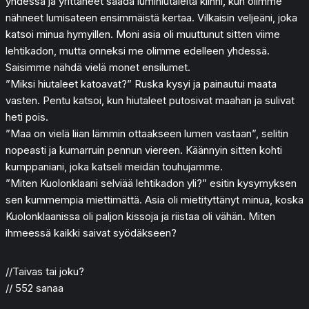
yhdessä ja yrittäneet saada lumihiutaleita kiinni, kun olimme
nähneet lumisateen ensimmäistä kertaa. Vilkaisin veljeäni, joka
katsoi minua hymyillen. Moni asia oli muuttunut sitten viime
lehtikadon, mutta onneksi me olimme edelleen yhdessä.
Saisimme nähdä vielä monet ensilumet.
”Miksi hiutaleet katoavat?” Ruska kysyi ja painautui maata
vasten. Pentu katsoi, kun hiutaleet putosivat maahan ja sulivat
heti pois.
”Maa on vielä liian lämmin ottaakseen lumen vastaan”, selitin
nopeasti ja kumarruin pennun viereen. Käännyin sitten kohti
kumppaniani, joka katseli meidän touhujamme.
”Miten Kuolonklaani selviää lehtikadon yli?” esitin kysymyksen
sen kummempia miettimättä. Asia oli mietityttänyt minua, koska
Kuolonklaanissa oli paljon kissoja ja riistaa oli vähän. Miten
ihmeessä kaikki saivat syödäkseen?
//Taivas tai joku?
// 552 sanaa