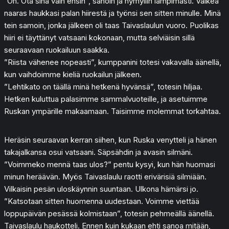
”On. Ota sinä vain ensin”, sanoin ja hymyilin lämpimästi. Valkea
naaras haukkasi palan hiirestä ja työnsi sen sitten minulle. Minä
tein samoin, jonka jälkeen oli taas Taivaslaulun vuoro. Puolikas
hiiri ei täyttänyt vatsaani kokonaan, mutta selviäisin sillä
seuraavaan ruokailuun saakka.
”Riista vähenee nopeasti”, kumppanini totesi vakavalla äänellä,
kun vaihdoimme kieliä ruokailun jälkeen.
”Lehtikato on täällä minä hetkenä hyvänsä”, totesin hiljaa.
Hetken kuluttua palasimme sammalvuoteille, ja asetuimme
Ruskan ympärille makaamaan. Taisimme molemmat torkahtaa.
Heräsin seuraavan kerran siihen, kun Ruska venytteli ja hänen
takajalkansa osui vatsaani. Säpsähdin ja avasin silmäni.
”Voimmeko mennä taas ulos?” pentu kysyi, kun hän huomasi
minun heräävän. Myös Taivaslaulu raotti erivärisiä silmiään.
Vilkaisin pesän uloskäynnin suuntaan. Ulkona hämärsi jo.
”Katsotaan sitten huomenna uudestaan. Voimme viettää
loppupäivän pesässä kolmistaan”, totesin pehmeällä äänellä.
Taivaslaulu haukotteli. Ennen kuin kukaan ehti sanoa mitään,