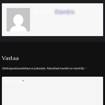
Author:
Elandra
Vastaa
Sähköpostiosoitettasi ei julkaista.
Pakolliset kentät on merkitty
*
Kommentti
*