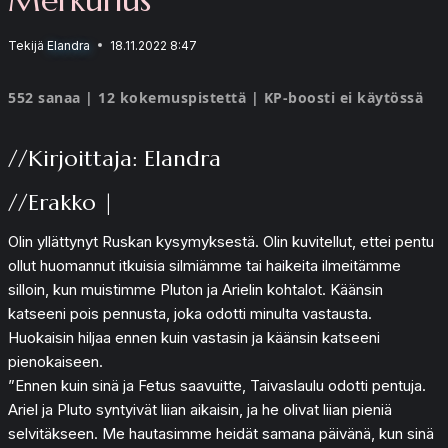
Tekijä
Elandra
18.11.2022 8:47
552 sanaa | 12 kokemuspistettä | KP-boosti ei käytössä
//Kirjoittaja: Elandra
//Erakko |
Olin yllättynyt Ruskan kysymyksestä. Olin kuvitellut, ettei pentu
ollut huomannut itkuisia silmiämme tai haikeita ilmeitämme
silloin, kun muistimme Pluton ja Arielin kohtalot. Käänsin
katseeni pois pennusta, joka odotti minulta vastausta.
Huokaisin hiljaa ennen kuin vastasin ja käänsin katseeni
pienokaiseen.
”Ennen kuin sinä ja Fetus saavuitte, Taivaslaulu odotti pentuja.
Ariel ja Pluto syntyivät liian aikaisin, ja he olivat liian pieniä
selvitäkseen. Me hautasimme heidät samana päivänä, kun sinä