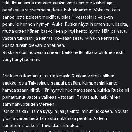
tulit. Ilman sinua me varmaankin viettäisimme kaiket ajat
pesässä ja surisimme surkeaa kohtaloamme. Voisi melkein
sanoa, että pelastit meidät tulollasi”, vastasin ja väläytin
pennulle hennon hymyn. Aluksi Ruska näytti hieman surulliselta,
mutta sitten hänen kasvoilleen piirtyi hento hymy. Hän painautui
vasten turkkiani ja kehräsi kovaäänisesti. Minäkin kehräsin,
koska tunsin olevani onnellinen.
Ruska vajosi nopeasti uneen. Leikkihetki ulkona oli ilmeisesti
väsyttänyt pennun.
Minä en nukahtanut, mutta lepäsin Ruskan vierellä siihen
saakka, että Taivaslaulu saapui pesään. Kumppanini kantoi
hampaissaan hiirtä. Hän hymyili huomatessaan, kuinka Ruska oli
painautunut vasten valkeaa vatsaani. Taivaslaulu laski hiiren
sammalvuoteiden viereen.
”Onko nälkä?” tämä kysyi hiljaa ja viittoi minut luokseen. Nousin
ylös ja varoin herättämästä nukkuvaa pentua. Astelin
äänettömin askelin Taivaslaulun luokse.