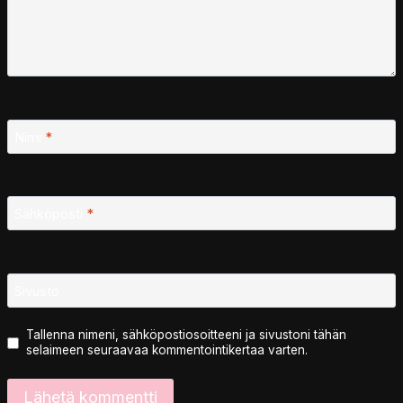
Nimi
*
Sähköposti
*
Sivusto
Tallenna nimeni, sähköpostiosoitteeni ja sivustoni tähän
selaimeen seuraavaa kommentointikertaa varten.