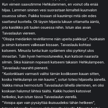
Kun viimein saavutimme Hehkulammen, en voinut olla enää
hiljaa. Lammen sininen vesi suorastaan kimalteli kuunvalon
osuessa siihen. Paikka tosiaan oli kauniimpi mitä olin edes
saattanut kuvitella. Oli täysin hiljaista lukuun ottamatta ääntä,
jota kaislikko piti tuulen osuessa niihin. Istuin alas aivan
Taivaslaulun viereen.
”Olisipa meidänkin reviirillämme näin upeita paikkoja”, huokaisin
ja siirsin katseeni valkeaan kissaan. Taivaslaulu kohtasi
katseeni. Minusta tuntui kuin sydämeni olisi pyrkinyt ulos
rinnastan. Tulin hyvin hermostuneeksi, kun katsoin naarasta
silmiin. Siksi käänsin nopeasti katseeni takaisin Hehkulampeen.
Taivaslaulu naurahti pienesti.
”Kuolonklaani varmasti valitsi tämän kodikseen kauan sitten,
koska Hehkulampi on niin kaunis”, soturi totesi hiljaisella äänellä.
Vaikka minua hermostutti Taivaslaulun lähellä oleminen, en olisi
koskaan halunnut lähteä täältä. Kaikki huoleni katosivat
hetkeksi, kun istuin tässä Taivaslaulun vierellä.
”Voisipa ajan vain pysäyttää ikuisuudeksi tähän hetkeen”,