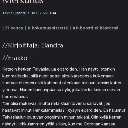
Tekijä
Elandra
18.11.2022 8:34
377 sanaa | 8 kokemuspistettä | KP-boosti ei käytössä
//Kirjoittaja: Elandra
//Erakko |
Katsoin hetken Taivaslaulua epäröiden. Hän näytti jotenkin
kummalliselta, sillä nuori soturi siirsi katseensa kulkemaan
suoraan ohitseni eikä katsonut ollenkaan minuun silmiini kuten
yleensä. Hänen hännänpäänsä nyki, joka kertoi kissan olevan
hermostunut.
”Se olisi mukavaa, mutta mitä klaanitoverisi sanovat, jos
haistavat minut Hehkulammella?” kysyin epäröiden. En halunnut
Taivaslaulun joutuvan ongelmiin minun takiani. Olin kyllä kerran
nähnyt Hehkulammen yöllä silloin, kun me Coronan kanssa