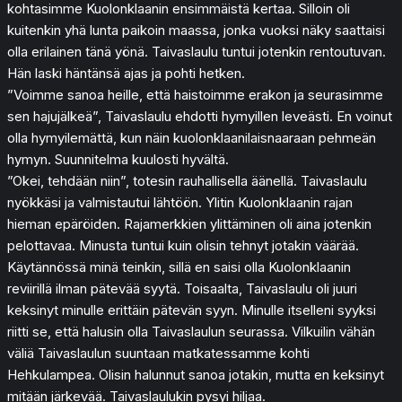
kohtasimme Kuolonklaanin ensimmäistä kertaa. Silloin oli
kuitenkin yhä lunta paikoin maassa, jonka vuoksi näky saattaisi
olla erilainen tänä yönä. Taivaslaulu tuntui jotenkin rentoutuvan.
Hän laski häntänsä ajas ja pohti hetken.
”Voimme sanoa heille, että haistoimme erakon ja seurasimme
sen hajujälkeä”, Taivaslaulu ehdotti hymyillen leveästi. En voinut
olla hymyilemättä, kun näin kuolonklaanilaisnaaraan pehmeän
hymyn. Suunnitelma kuulosti hyvältä.
”Okei, tehdään niin”, totesin rauhallisella äänellä. Taivaslaulu
nyökkäsi ja valmistautui lähtöön. Ylitin Kuolonklaanin rajan
hieman epäröiden. Rajamerkkien ylittäminen oli aina jotenkin
pelottavaa. Minusta tuntui kuin olisin tehnyt jotakin väärää.
Käytännössä minä teinkin, sillä en saisi olla Kuolonklaanin
reviirillä ilman pätevää syytä. Toisaalta, Taivaslaulu oli juuri
keksinyt minulle erittäin pätevän syyn. Minulle itselleni syyksi
riitti se, että halusin olla Taivaslaulun seurassa. Vilkuilin vähän
väliä Taivaslaulun suuntaan matkatessamme kohti
Hehkulampea. Olisin halunnut sanoa jotakin, mutta en keksinyt
mitään järkevää. Taivaslaulukin pysyi hiljaa.