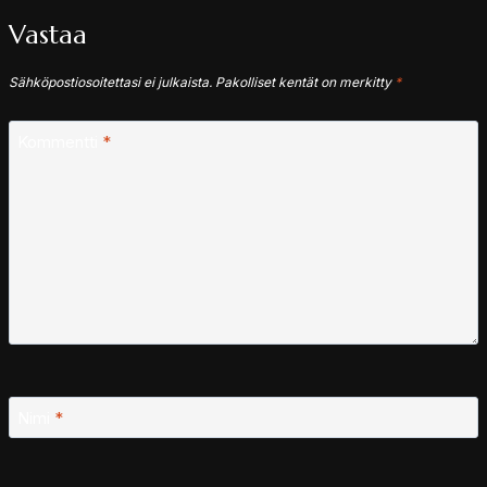
Vastaa
Sähköpostiosoitettasi ei julkaista.
Pakolliset kentät on merkitty
*
Kommentti
*
Nimi
*