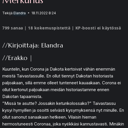
Tekijä
Elandra
18.11.2022 8:24
799 sanaa | 18 kokemuspistettä | KP-boosti ei käytössä
//Kirjoittaja: Elandra
//Erakko |
Kuuntelin, kun Corona ja Dakota kertoivat vähän enemmän
meistä Taivastassulle. En ollut tiennyt Dakotan historiasta
paljoakaan, sillä emme olleet tunteneet kauaakaan. Corona ei
ollut kertonut paljoakaan meidän historiastamme ennen
Dakotan tapaamista.
”Missä te asutte? Jossakin ketunkolossako?” Taivastassu
kysyi hymyillen ja osoitti selvästi kysymyksensä nyt minulle. En
ollut sanonut sanaakaan hetkeen. Vilaisin hieman
hermostuneesti Coronaa, joka nyökkäsi kannustavasti. Minäkin