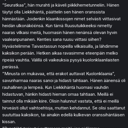
”Seuratkaa”, hän murahti ja käveli piikkihernetunneliin. Hänen
täytyi olla Liekkihäntä, päättelin sen hänen oranssista
hännästään. Joidenkin klaanikissojen nimet selvästi viittasivat
heidän ulkonäköönsä. Kun tämä Ruusutuikkeeksi nimetty
naaras vilkaisi meitä, huomasin hänen nenänsä olevan hyvin
vaaleanpunainen. Kenties sana ruusu viittasi siihen?
Hyvästelimme Taivastassun nopeilla vilkaisuilla, ja lähdimme
kaksikon perään. Hetken aikaa ravasimme eteenpäin melko
ripeää vauhtia. Välillä oli vaikeuksia pysyä kuolonklaanilaisten
perässä.
”Minusta on mukavaa, että erakot auttavat Kuolonklaania”,
savunharmaa naaras sanoi ja hidasti tahtiaan. Hänen äänensä oli
rauhallinen ja lempeä. Kun Liekkihäntä huomasi vauhdin
hidastuvan, hänkin hidasti hieman omaa tahtiaan. Meillä ei
tainnut olla mikään kiire. Olisin halunnut vastata, että ei meillä
hirveästi ollut vaihtoehtoja, mutten kehdannut. Se olisi saattanut
suututtaa kaksikon, tai ainakin edellä kulkevan oranssihäntäisen
kissan.