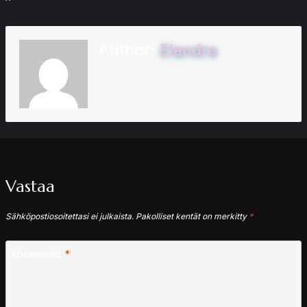
Author:
Elandra
Vastaa
Sähköpostiosoitettasi ei julkaista.
Pakolliset kentät on merkitty
*
Kommentti
*