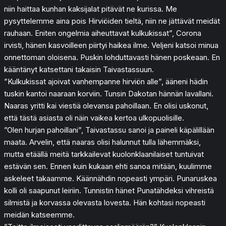
niin haittaa kunhan kaksijalat pitävät ne kurissa. Me
pysyttelemme aina pois Hirviöiden tieltä, niin ne jättävät meidät
rauhaan. Eniten ongelmia aiheuttavat kulkukissat”, Corona
irvisti, hänen kasvoilleen piirtyi haikea ilme. Veljeni katsoi minua
onnettoman oloisena. Puskin lohduttavasti hänen poskeaan. En
kääntänyt katsettani takaisin Taivastassuun.
”Kulkukissat ajoivat vanhempanne hirviön alle”, ääneni hädin
tuskin kantoi naaraan korviin. Tunsin Dakotan hännän lavallani.
Naaras yritti kai viestiä olevansa pahoillaan. En olisi uskonut,
että tästä asiasta oli näin vaikea kertoa ulkopuolisille.
”Olen hurjan pahoillani”, Taivastassu sanoi ja paineli käpälillään
maata. Arvelin, että naaras olisi halunnut tulla lähemmäksi,
mutta etäällä meitä tarkkailevat kuolonklaanilaiset tuntuivat
estävän sen. Ennen kuin kukaan ehti sanoa mitään, kuulimme
askeleet takaamme. Käännähdin nopeasti ympäri. Punaruskea
kolli oli saapunut leiriin. Tunnistin hänet Punatähdeksi vihreistä
silmistä ja korvassa olevasta lovesta. Hän kohtasi nopeasti
meidän katseemme.