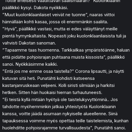
”Toitte ilmeisesti vaadittavan saalismäärän?” Kuolonklaanin
päällikkö kysyi. Dakota nyökkäsi.
”Muut kuolonklaanilaiset veivät ne tuonne”, naaras viittoi
hännällään kohti kasaa, jossa oli enemmänkin saaliita.
”Hyvä”, päällikkö vastasi, mutta ei edes väläyttänyt meille
pientä hymynkaltaista. Nopeasti joku kuolonklaanilaisista tuli ja
vahvisti Dakotan sanoman.
”Tapaamme taas huomenna. Tarkkailkaa ympäristöänne, haluan
että pidätte pohjoisrajan puhtaana muista kissoista”, päällikkö
sanoi. Nyökkäsimme kaikki.
”Entä jos me emme osaa taistella?” Corona lipsautti, ja näytti
katuvan sitä heti. Punatähti kohdisti katseensa
kastanjanruskeaan veljeeni. Kolli siristi silmiään ja harkitsi
hetken. Sitten hän huokaisi hieman turhautuneesti.
”Ei teistä kyllä mitään hyötyä ole taistelukyvyttöminä.. Jos
tahdotte myöhemminkin jatkaa yhteistyötä Kuolonklaanin
kanssa, voitte jäädä asumaan nykyiselle alueellenne. Siinä
tapauksessa voimme myös opettaa teille taistelemista, kunhan
huolehditte pohjoisrajamme turvallisuudesta”, Punatähti sanoi.