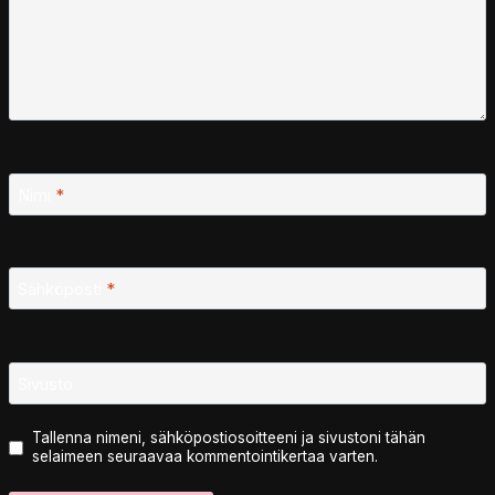
Nimi
*
Sähköposti
*
Sivusto
Tallenna nimeni, sähköpostiosoitteeni ja sivustoni tähän
selaimeen seuraavaa kommentointikertaa varten.