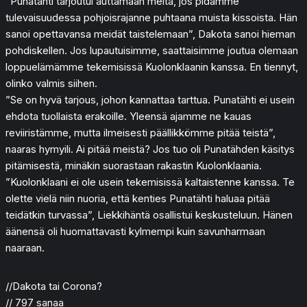
”Punatähti tarjoutui auttamaan meitä, jos pidämme
tulevaisuudessa pohjoisrajanne puhtaana muista kissoista. Hän
sanoi opettavansa meidät taistelemaan”, Dakota sanoi hieman
pohdiskellen. Jos lupautuisimme, saattaisimme joutua olemaan
loppuelämämme tekemisissä Kuolonklaanin kanssa. En tiennyt,
olinko valmis siihen.
”Se on hyvä tarjous, johon kannattaa tarttua. Punatähti ei usein
ehdota tuollaista erakoille. Yleensä ajamme ne kauas
reviiristämme, mutta ilmeisesti päällikkömme pitää teistä”,
naaras hymyili. Ai pitää meistä? Jos tuo oli Punatähden käsitys
pitämisestä, minäkin suorastaan rakastin Kuolonklaania.
”Kuolonklaani ei ole usein tekemisissä kaltaistenne kanssa. Te
olette vielä niin nuoria, että kenties Punatähti haluaa pitää
teidätkin turvassa”, Liekkihäntä osallistui keskusteluun. Hänen
äänensä oli huomattavasti kylmempi kuin savunharmaan
naaraan.
//Dakota tai Corona?
// 797 sanaa