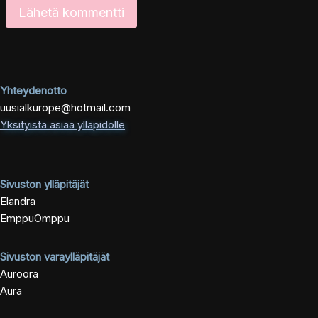
Yhteydenotto
uusialkurope@hotmail.com
Yksityistä asiaa ylläpidolle
Sivuston ylläpitäjät
Elandra
EmppuOmppu
Sivuston varaylläpitäjät
Auroora
Aura