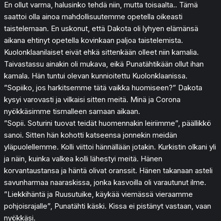
En ollut varma, halusinko tehdä niin, mutta toisaalta.. Tämä
saattoi olla ainoa mahdollisuutemme opetella oikeasti
taistelemaan. En uskonut, että Dakota oli lyhyen elämänsä
aikana ehtinyt opetella kovinkaan paljoa taistelemista.
Kuolonklaanilaiset eivät ehkä sittenkään olleet niin kamalia.
Taivastassu ainakin oli mukava, eikä Punatähtikään ollut ihan
kamala. Hän tuntui olevan kunnioitettu Kuolonklaanissa.
”Sopiiko, jos harkitsemme tätä vaikka huomiseen?” Dakota
kysyi varovasti ja vilkaisi sitten meitä. Minä ja Corona
nyökkäsimme tismalleen samaan aikaan.
”Sopii. Soturini tuovat teidät huomennakin leiriimme”, päällikkö
sanoi. Sitten hän kohotti katseensa jonnekin meidän
yläpuolellemme. Kolli viittoi hännällään jotakin. Kurkistin olkani yli
ja näin, kuinka valkea kolli lähestyi meitä. Hänen
korvantaustansa ja häntä olivat oranssit. Hänen takanaan asteli
savunharmaa naaraskissa, jonka kasvoilla oli varautunut ilme.
”Liekkihäntä ja Ruusutuike, käykää viemässä vieraamme
pohjoisrajalle”, Punatähti käski. Kissa ei pistänyt vastaan, vaan
nyökkäsi.