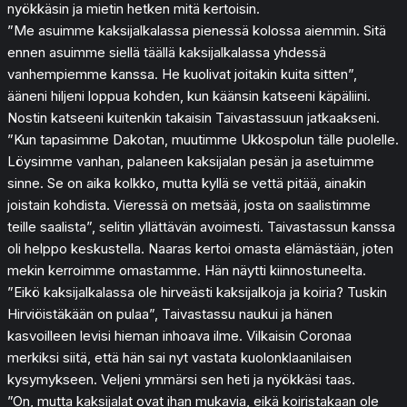
nyökkäsin ja mietin hetken mitä kertoisin.
”Me asuimme kaksijalkalassa pienessä kolossa aiemmin. Sitä
ennen asuimme siellä täällä kaksijalkalassa yhdessä
vanhempiemme kanssa. He kuolivat joitakin kuita sitten”,
ääneni hiljeni loppua kohden, kun käänsin katseeni käpäliini.
Nostin katseeni kuitenkin takaisin Taivastassuun jatkaakseni.
”Kun tapasimme Dakotan, muutimme Ukkospolun tälle puolelle.
Löysimme vanhan, palaneen kaksijalan pesän ja asetuimme
sinne. Se on aika kolkko, mutta kyllä se vettä pitää, ainakin
joistain kohdista. Vieressä on metsää, josta on saalistimme
teille saalista”, selitin yllättävän avoimesti. Taivastassun kanssa
oli helppo keskustella. Naaras kertoi omasta elämästään, joten
mekin kerroimme omastamme. Hän näytti kiinnostuneelta.
”Eikö kaksijalkalassa ole hirveästi kaksijalkoja ja koiria? Tuskin
Hirviöistäkään on pulaa”, Taivastassu naukui ja hänen
kasvoilleen levisi hieman inhoava ilme. Vilkaisin Coronaa
merkiksi siitä, että hän sai nyt vastata kuolonklaanilaisen
kysymykseen. Veljeni ymmärsi sen heti ja nyökkäsi taas.
”On, mutta kaksijalat ovat ihan mukavia, eikä koiristakaan ole