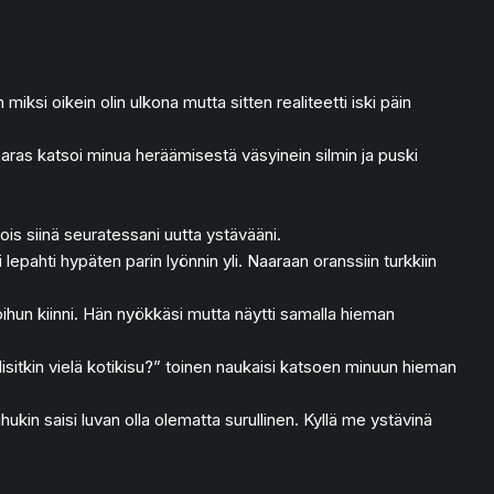
miksi oikein olin ulkona mutta sitten realiteetti iski päin
Naaras katsoi minua heräämisestä väsyinein silmin ja puski
is siinä seuratessani uutta ystävääni.
pahti hypäten parin lyönnin yli. Naaraan oranssiin turkkiin
Roihun kiinni. Hän nyökkäsi mutta näytti samalla hieman
isitkin vielä kotikisu?” toinen naukaisi katsoen minuun hieman
ukin saisi luvan olla olematta surullinen. Kyllä me ystävinä