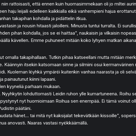
 rattoisasti, että ennen kuin huomasimmekaan oli jo miltei auringon
neen haju leijaili edelleen kaikkialla eikä vanhempieni hajua erottan
nhan takapihan kohdalla ja pidättelin itkua.
tasin ja nousin hitaasti jaloilleni. Minusta tuntui turralta. Ei surullis
den pihan kohdalla, jos se ei haittaa”, naukaisin ja vilkaisin nopea
n päällä kävellen. Emme puhuneet mitään koko lyhyen matkan aikana
i ollut omalla takapihallaan. Tutkin pihaa katseellani mutta mitään me
le. Käännyin itsekin katsomaan sinne ja silmiini osui kermanvärinen 
Leidi. Kuoleman löyhkä ympäröi kuitenkin vanhaa naarasta ja oli selvää
ja painautunut kiinni lapaani.
llen kyyneliä parhaani mukaan.
Nyyhkytin lohduttomasti Leidin ruhon ylle kumartuneena. Roihu seis
tten pystynyt nyt huomioimaan Roihua sen enempää. Ei tämä voinut ol
udistin päätäni.
audata hänet… tai mitä nyt kaksijalat tekevätkään kissoille”, soper
ihua anovasti. Naaras vastasi nyökkäämällä.