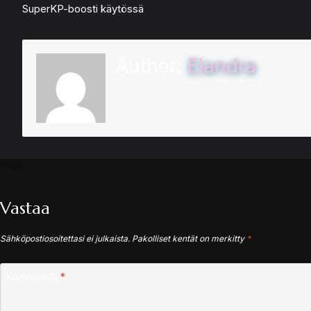
SuperKP-boosti käytössä
Author:
Elandra
Vastaa
Sähköpostiosoitettasi ei julkaista.
Pakolliset kentät on merkitty
*
Kommentti
*