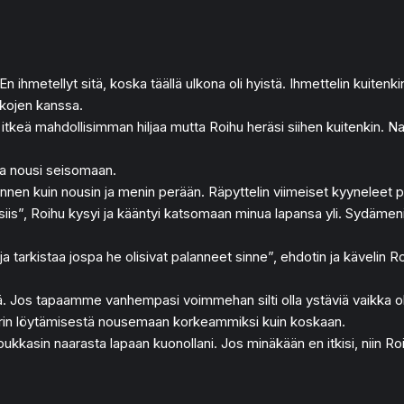
 ihmetellyt sitä, koska täällä ulkona oli hyistä. Ihmettelin kuitenkin 
lkojen kanssa.
n itkeä mahdollisimman hiljaa mutta Roihu heräsi siihen kuitenkin. 
ja nousi seisomaan.
nen kuin nousin ja menin perään. Räpyttelin viimeiset kyyneleet po
”, Roihu kysyi ja kääntyi katsomaan minua lapansa yli. Sydämeni le
ja tarkistaa jospa he olisivat palanneet sinne”, ehdotin ja kävelin 
elä. Jos tapaamme vanhempasi voimmehan silti olla ystäviä vaikka ol
ippurin löytämisestä nousemaan korkeammiksi kuin koskaan.
kkasin naarasta lapaan kuonollani. Jos minäkään en itkisi, niin Roih