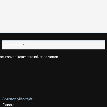
Sähköposti
*
n seuraavaa kommentointikertaa varten.
Sivuston ylläpitäjät
Elandra