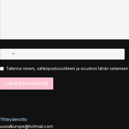
Nimi
*
Tallenna nimeni, sähköpostiosoitteeni ja sivustoni tähän selaimee
Yhteydenotto
uusialkurope@hotmail.com