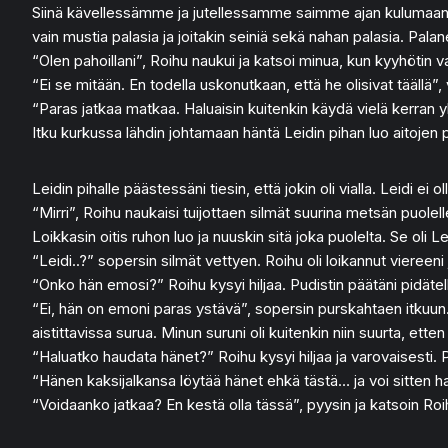
Siinä kävellessämme ja jutellessamme saimme ajan kulumaan niin
vain mustia palasia ja joitakin seiniä sekä nahan palasia. Pala
“Olen pahoillani”, Roihu naukui ja katsoi minua, kun kyyhötin va
“Ei se mitään. En todella uskonutkaan, että he olisivat täällä”, vas
“Paras jatkaa matkaa. Haluaisin kuitenkin käydä vielä kerran yh
Itku kurkussa lähdin johtamaan häntä Leidin pihan luo aitoje
Leidin pihalle päästessäni tiesin, että jokin oli vialla. Leidi e
“Mirri”, Roihu naukaisi tuijottaen silmät suurina metsän puolel
Loikkasin oitis ruhon luo ja nuuskin sitä joka puolelta. Se oli 
“Leidi..?” sopersin silmät vettyen. Roihu oli loikannut viereeni 
“Onko hän emosi?” Roihu kysyi hiljaa. Pudistin päätäni pidäte
“Ei, hän on emoni paras ystävä”, sopersin purskahtaen itkuun. 
aistittavissa surua. Minun suruni oli kuitenkin niin suurta, e
“Haluatko haudata hänet?” Roihu kysyi hiljaa ja varovaisesti. P
“Hänen kaksijalkansa löytää hänet ehkä tästä… ja voi sitten h
“Voidaanko jatkaa? En kestä olla tässä”, pyysin ja katsoin Ro