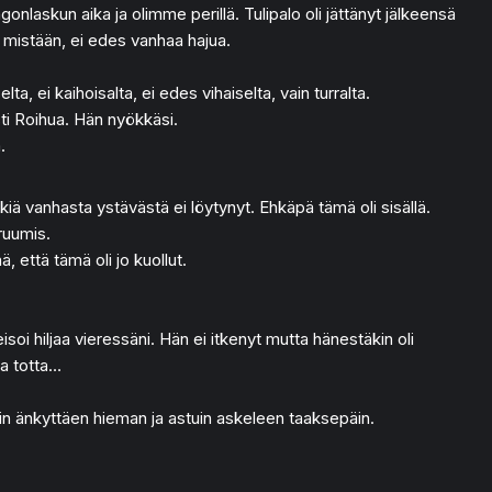
laskun aika ja olimme perillä. Tulipalo oli jättänyt jälkeensä
ut mistään, ei edes vanhaa hajua.
elta, ei kaihoisalta, ei edes vihaiselta, vain turralta.
sti Roihua. Hän nyökkäsi.
.
rkkiä vanhasta ystävästä ei löytynyt. Ehkäpä tämä oli sisällä.
ruumis.
, että tämä oli jo kuollut.
oi hiljaa vieressäni. Hän ei itkenyt mutta hänestäkin oli
la totta…
sin änkyttäen hieman ja astuin askeleen taaksepäin.