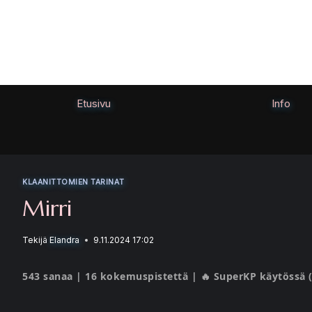
Siirry
sisältöön
Etusivu
Info
KLAANITTOMIEN TARINAT
Mirri
Tekijä
Elandra
9.11.2024 17:02
543 sanaa | 16 kokemuspistettä | 🔥 SuperKP käytössä (