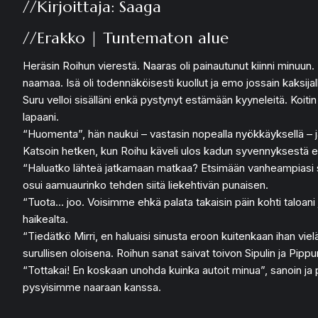
//Kirjoittaja: Saaga
//Erakko | Tuntematon alue
Heräsin Roihun vierestä. Naaras oli painautunut kiinni minuun. En
naamaa. Isä oli todennäköisesti kuollut ja emo jossain kaksija
Suru velloi sisälläni enkä pystynyt estämään kyyneleitä. Koiti
lapaani.
“Huomenta”, hän naukui – vastasin nopealla nyökkäyksellä – 
Katsoin hetken, kun Roihu käveli ulos kadun syvennyksestä en
“Haluatko lähteä jatkamaan matkaa? Etsimään vanheampiasi siis
osui aamuaurinko tehden siitä liekehtivän punaisen.
“Tuota… joo. Voisimme ehkä palata takaisin päin kohti taloani 
haikealta.
“Tiedätkö Mirri, en haluaisi sinusta eroon kuitenkaan ihan vi
surullisen oloisena. Roihun sanat saivat toivon Sipulin ja P
“Tottakai! En koskaan unohda kuinka autoit minua”, sanoin ja pu
pysyisimme naaraan kanssa.