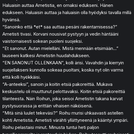
Haluaisin auttaa Ametistia, en omaksi edukseni. Hänen
edukseen. Haluaisin auttaa ja haluaisin olla hyödyksi tavalla millä
hyvänsä.
“Sanoinko että *et* saa auttaa pesäni rakentamisessa?”
Ametisti tivasi. Korvani nousivat pystyyn ja vedin häntääni
vaistomaisesti sokean puoleni suojeksi.
“Et sanonut. Autan mielelläni. Mistä mennään etsimään…”
lauseeni katkesi Ametistin huudahdukseen.
“EN SANONUT OLLENKAAN”, kolli ärisi. Vavahdin ja kierryin
suojellakseni kunnolla sokeaa puoltani, koska nyt olin varma
että kolli hyökkäisi.
“A-anteeksi”, sanoin ja koitin etsiä pakoreittiä. Mukava
keskustelu oli muuttunut pelottavaksi. Koitin etsiä pakoreittiä
tilanteesta. Näin Roihun, joka seisoi Ametistin takana karvat
pystysuorassa ja erittäin vihaisen näköisenä.
“Mitä sinä luulet tekeväsi?” Roihu murisi uhkaavasti astellen
kohti Ametistia. Ametisti värähti yllättyneenä ja kääntyi ympäri.
Roihu pelastaisi minut. Minusta tuntui heti paljon