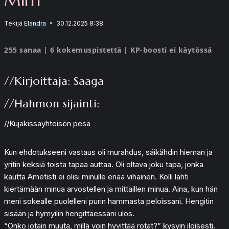
Tekijä
Elandra
30.12.2025 8:38
255 sanaa | 6 kokemuspistettä | KP-boosti ei käytössä
//Kirjoittaja: Saaga
//Hahmon sijainti:
//Kujakissayhteisön pesä
Kun ehdotukseeni vastaus oli murahdus, säikähdin hieman ja
yritin keksiä toista tapaa auttaa. Oli oltava joku tapa, jonka
kautta Ametisti ei olisi minulle enää vihainen. Kolli lähti
kiertämään minua arvostellen ja mittaillen minua. Aina, kun hän
meni sokealle puolelleni purin hammasta peloissani. Hengitin
sisään ja hymyilin hengittäessäni ulos.
“Onko jotain muuta, millä voin hyvittää rotat?” kysyin iloisesti.