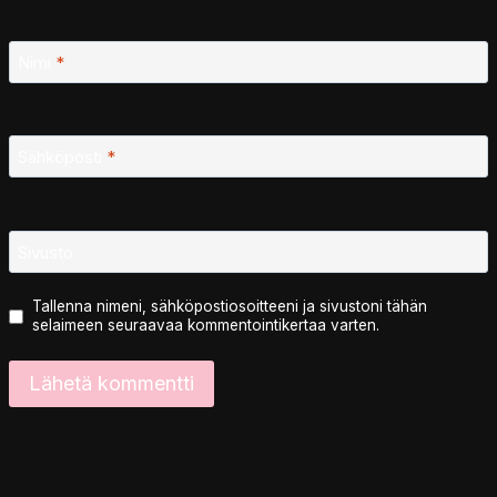
Nimi
*
Sähköposti
*
Sivusto
Tallenna nimeni, sähköpostiosoitteeni ja sivustoni tähän
selaimeen seuraavaa kommentointikertaa varten.