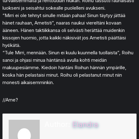
turvallisemmalta ja rentouduin hiukan. Roihu tassutti rauhaisasti
luokseni ja seisahtui sokealle puolelleni avukseni.
“Mirri ei ole tehnyt sinulle mitään pahaa! Sinun täytyy jättää
hänet rauhaan, Ametisti”, naaras naukui viereltäni kovaan
ääneen. Hänen taktiikkansa oli selvästi herättää muidenkin
kissojen huomio, jotta kaikki näkisivät jos Ametisti päättäisi
hyökätä.
“Tule Mirri, mennään. Sinun ei kuulu kuunnella tuollaista”, Roihu
sanoi ja ohjasi minua häntänsä avulla kohti meidän
makuupesiämme. Kiedoin häntäni Roihun hännän ympärille,
koska hän pelastaisi minut. Roihu oli pelastanut minut niin
monesti aikaisemminkin.
//Ame?
Author:
Elandra