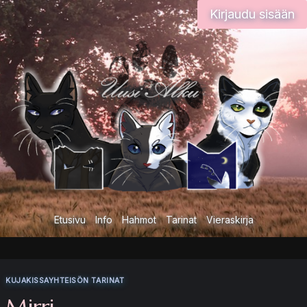
Siirry
Kirjaudu sisään
sisältöön
Etusivu
Info
Hahmot
Tarinat
Vieraskirja
KUJAKISSAYHTEISÖN TARINAT
Mirri