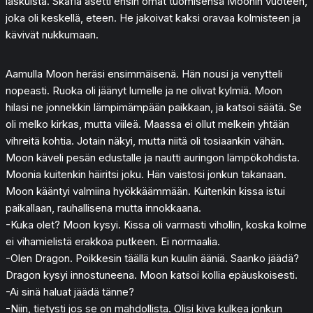
laskuista. Skafia asetti ensin omat tuomisensa Moonin vuoteen,
joka oli keskellä, eteen. He jakoivat kaksi oravaa kolmisteen ja
kävivät nukkumaan.
Aamulla Moon heräsi ensimmäisenä. Hän nousi ja venytteli
nopeasti. Ruoka oli jäänyt lumelle ja ne olivat kylmiä. Moon
hilasi ne jonnekkin lämpimämpään paikkaan, ja katsoi säätä. Se
oli melko kirkas, mutta viileä. Maassa ei ollut melkein yhtään
vihreitä kohtia. Jotain näkyi, mutta niitä oli tosiaankin vähän.
Moon käveli pesän edustalle ja nautti auringon lämpökohdista.
Moonia kuitenkin häiritsi joku. Hän vaistosi jonkun takanaan.
Moon kääntyi valmiina hyökkäämmään. Kuitenkin kissa istui
paikallaan, rauhallisena mutta innokkaana.
-Kuka olet? Moon kysyi. Kissa oli varmasti vihollin, koska kolme
ei vihamielistä erakkoa putkeen. Ei normaalia.
-Olen Dragon. Poikkesin täällä kun kuulin ääniä. Saanko jäädä?
Dragon kysyi innostuneena. Moon katsoi kollia epäuskoisesti.
-Ai sinä haluat jäädä tänne?
-Niin, tietysti jos se on mahdollista. Olisi kiva kulkea jonkun