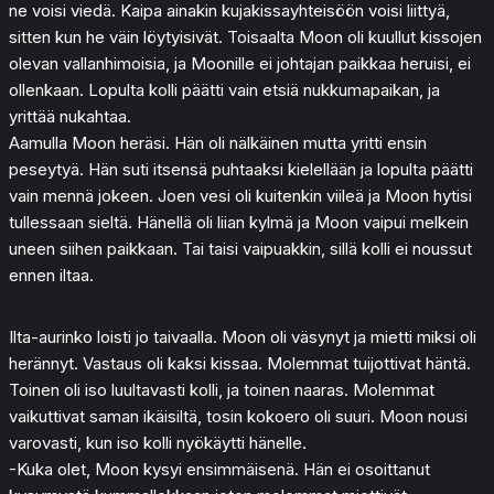
ne voisi viedä. Kaipa ainakin kujakissayhteisöön voisi liittyä,
sitten kun he väin löytyisivät. Toisaalta Moon oli kuullut kissojen
olevan vallanhimoisia, ja Moonille ei johtajan paikkaa heruisi, ei
ollenkaan. Lopulta kolli päätti vain etsiä nukkumapaikan, ja
yrittää nukahtaa.
Aamulla Moon heräsi. Hän oli nälkäinen mutta yritti ensin
peseytyä. Hän suti itsensä puhtaaksi kielellään ja lopulta päätti
vain mennä jokeen. Joen vesi oli kuitenkin viileä ja Moon hytisi
tullessaan sieltä. Hänellä oli liian kylmä ja Moon vaipui melkein
uneen siihen paikkaan. Tai taisi vaipuakkin, sillä kolli ei noussut
ennen iltaa.
Ilta-aurinko loisti jo taivaalla. Moon oli väsynyt ja mietti miksi oli
herännyt. Vastaus oli kaksi kissaa. Molemmat tuijottivat häntä.
Toinen oli iso luultavasti kolli, ja toinen naaras. Molemmat
vaikuttivat saman ikäisiltä, tosin kokoero oli suuri. Moon nousi
varovasti, kun iso kolli nyökäytti hänelle.
-Kuka olet, Moon kysyi ensimmäisenä. Hän ei osoittanut