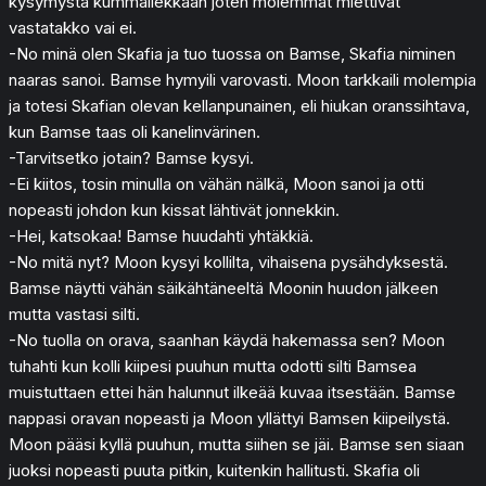
kysymystä kummallekkaan joten molemmat miettivät
vastatakko vai ei.
-No minä olen Skafia ja tuo tuossa on Bamse, Skafia niminen
naaras sanoi. Bamse hymyili varovasti. Moon tarkkaili molempia
ja totesi Skafian olevan kellanpunainen, eli hiukan oranssihtava,
kun Bamse taas oli kanelinvärinen.
-Tarvitsetko jotain? Bamse kysyi.
-Ei kiitos, tosin minulla on vähän nälkä, Moon sanoi ja otti
nopeasti johdon kun kissat lähtivät jonnekkin.
-Hei, katsokaa! Bamse huudahti yhtäkkiä.
-No mitä nyt? Moon kysyi kollilta, vihaisena pysähdyksestä.
Bamse näytti vähän säikähtäneeltä Moonin huudon jälkeen
mutta vastasi silti.
-No tuolla on orava, saanhan käydä hakemassa sen? Moon
tuhahti kun kolli kiipesi puuhun mutta odotti silti Bamsea
muistuttaen ettei hän halunnut ilkeää kuvaa itsestään. Bamse
nappasi oravan nopeasti ja Moon yllättyi Bamsen kiipeilystä.
Moon pääsi kyllä puuhun, mutta siihen se jäi. Bamse sen siaan
juoksi nopeasti puuta pitkin, kuitenkin hallitusti. Skafia oli