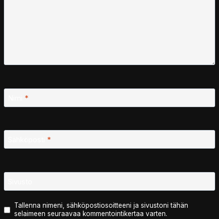
Nimi
*
Sähköposti
*
Sivusto
Tallenna nimeni, sähköpostiosoitteeni ja sivustoni tähän
selaimeen seuraavaa kommentointikertaa varten.