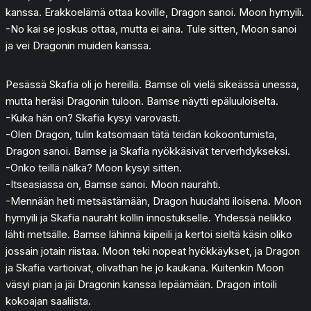
kanssa. Erakkoelämä ottaa koville, Dragon sanoi. Moon hymyili.
-No kai se joskus ottaa, mutta ei aina. Tule sitten, Moon sanoi
ja vei Dragonin muiden kanssa.
Pesässä Skafia oli jo hereillä. Bamse oli vielä sikeässä unessa,
mutta heräsi Dragonin tuloon. Bamse näytti epäluuloiselta.
-Kuka hän on? Skafia kysyi varovasti.
-Olen Dragon, tulin katsomaan tätä teidän kokoontumista,
Dragon sanoi. Bamse ja Skafia nyökkäsivät terverhdykseksi.
-Onko teillä nälkä? Moon kysyi sitten.
-Itseasiassa on, Bamse sanoi. Moon naurahti.
-Mennään heti metsästämään, Dragon huudahti iloisena. Moon
hymyili ja Skafia nauraht kollin innostukselle. Yhdessä nelikko
lähti metsälle. Bamse lähinnä kiipeili ja kertoi sieltä käsin oliko
jossain jotain riistaa. Moon teki nopeat hyökkäykset, ja Dragon
ja Skafia vartioivat, olivathan he jo kaukana. Kuitenkin Moon
väsyi pian ja jäi Dragonin kanssa lepäämään. Dragon intoili
kokoajan saaliista.