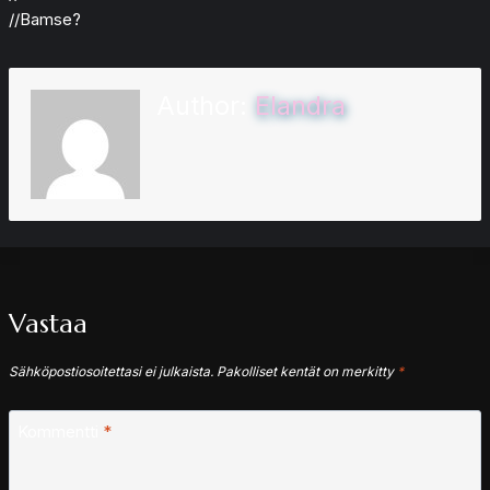
//Bamse?
Author:
Elandra
Vastaa
Sähköpostiosoitettasi ei julkaista.
Pakolliset kentät on merkitty
*
Kommentti
*