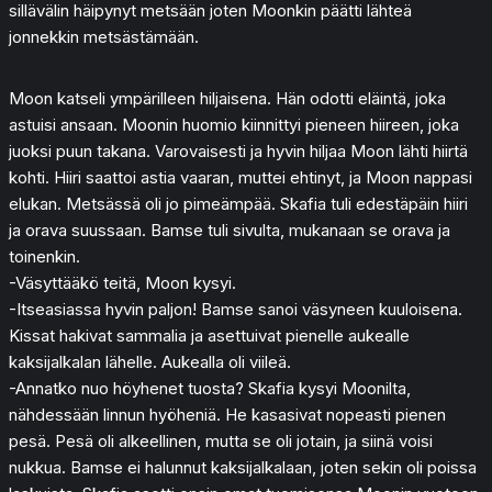
sillävälin häipynyt metsään joten Moonkin päätti lähteä
jonnekkin metsästämään.
Moon katseli ympärilleen hiljaisena. Hän odotti eläintä, joka
astuisi ansaan. Moonin huomio kiinnittyi pieneen hiireen, joka
juoksi puun takana. Varovaisesti ja hyvin hiljaa Moon lähti hiirtä
kohti. Hiiri saattoi astia vaaran, muttei ehtinyt, ja Moon nappasi
elukan. Metsässä oli jo pimeämpää. Skafia tuli edestäpäin hiiri
ja orava suussaan. Bamse tuli sivulta, mukanaan se orava ja
toinenkin.
-Väsyttääkö teitä, Moon kysyi.
-Itseasiassa hyvin paljon! Bamse sanoi väsyneen kuuloisena.
Kissat hakivat sammalia ja asettuivat pienelle aukealle
kaksijalkalan lähelle. Aukealla oli viileä.
-Annatko nuo höyhenet tuosta? Skafia kysyi Moonilta,
nähdessään linnun hyöheniä. He kasasivat nopeasti pienen
pesä. Pesä oli alkeellinen, mutta se oli jotain, ja siinä voisi
nukkua. Bamse ei halunnut kaksijalkalaan, joten sekin oli poissa