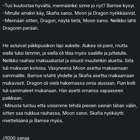
-Tuo kuulostaa hyvältä, mennäänkö sinne jo nyt? Bamse kysyi.
-Minulle ainakin käy, Skafia sanoi. Moon ja Dragon nyökkäsivät.
-Mennään sitten, Dragon, näytä tietä, Moon sanoi. Nelikko lähti
Dragonin perään.
He astuivat piikkipusikon läpi aukelle. Aukea oli pieni, mutta
siellä tulisi lämmin, ja siellä oli tilaa myös saaliille ja juttelulle.
Nelikko raahasi makuualustat ja sisusti muutenkin aluetta. Siitä
tuli mukavan kotoisa. Väsyneenä Moon asettui makaamaan
sammalille. Bamse istahti yhdelle ja Skafia asettui makaamaan
mukavasti. Dragon oli vielä hakemassa omia alusiaan. Pian kolli
tuli sammaleet mukanaan. Hän asetti omansa vapaaseen
paikkaan.
-Minusta tuntuu että voisimme tehdä pienen seinän tähän väliin,
sitten saa nukkua rauhassa, Moon sanoi. Skafia nyökäytti
mietteliäänä ja Bamse myös.
//1000 sanaa