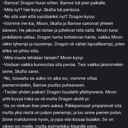
-Bamse! Dragon huusi sitten. Bamse tuli pian paikalle.
-Mitä nyt? hän kysyi. Skafia tuli perässä.
-No sitä vain että syödäänkö nyt? Dragon kysyi.
-Voimme me kai, Moon, Skafia ja Bamse sanoivat yhteen
ääneen. He jakoivat riistan ja juttelivat niitä näitä. Moon tunsi
jonkillaista valtaa. Dragon tuntui tottelevan häntä, vaikka Moon
olikin lyhempi ja nuorempi. Dragon oli vähän lapsellisempi, joten
ehkä se johtui siitä.
-Mitä muuta tehdään tänään? Moon kysyi.
-Voidaan vaikka kunnostaa sitä pesää. Ties vaikka jäisimmekin
sinne, Skafia sanoi.
-No, toisaalta se aukio on aika iso, voimme ottaa
pienemmänkin, Bamse puuttui puheeseen.
-Tiedän yhden paikan! Dragon huudahti yllättyneenä. Moon
yritti kysyä mikä se oli mutta Dragon aloitti jo:
-Se on niinkuin ihan pieni aukea. Piikkipensaat ympäröivät sitä
mutta yksi niistä on paljon pienempi, ja luo sinne pienen polun.
Sinne mahdumme hyvin, ja jopa viisi kissaa lisääkin. Se on
oikein iso meille, mutta esimerkiksi klaanille pieni.