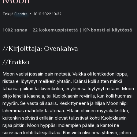
Tekijä
Elandra
18.11.2022 10:32
1002 sanaa | 22 kokemuspistettä | KP-boosti ei käytössä
//Kirjoittaja: Ovenkahva
//Erakko |
Moon vaelsi jossain päin metsää. Vaikka oli lehtikadon loppu,
riistaa ei löytynyt meilkein yhtään. Käänsi kolli sitten minkä
tahansa paikan tai kivenkolon, ei yleensä löytynyt mitään. Moon
oli jo lähellä klaaneja, tai Kuoloklaanin reviirillä, kun kolli huomasi
myyrän. Se vasta oli saalis. Keskittyneenä ja hiljaa Moon hiipi
lähemmäs mahdollista ateriaa. Hitaan oloinen myyräkaksikko,
kuitenkin selvästi erillään olevat tallustivat kohti Kuoloklaanin
rajaa pitkin. Moon hyppäsi molempien päälle ja kantoi ne
suussaan kohti kaksijalkalaa. Kun vielä olisi oma yhteisö, johon