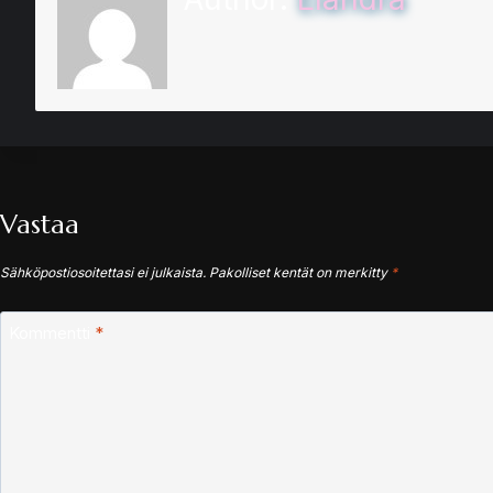
Vastaa
Sähköpostiosoitettasi ei julkaista.
Pakolliset kentät on merkitty
*
Kommentti
*