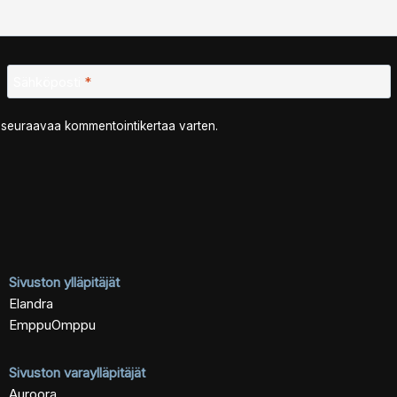
Sähköposti
*
n seuraavaa kommentointikertaa varten.
Sivuston ylläpitäjät
Elandra
EmppuOmppu
Sivuston varaylläpitäjät
Auroora