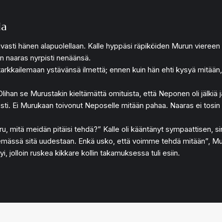
la
asti hänen alapuolellaan. Kalle hyppäsi räpiköiden Murun viereen ikk
en naaras nyrpisti nenäänsä.
arkkailemaan ystävänsä ilmettä; ennen kuin hän ehti kysyä mitään, 
lihan se Murustakin kieltämättä omituista, että Neponen oli jälkiä j
koisesti. Ei Murukaan toivonut Neposelle mitään pahaa. Naaras ei to
ru, mitä meidän pitäisi tehdä?” Kalle oli kääntänyt sympaattisen, 
kemässä sitä uudestaan. Enkä usko, että voimme tehdä mitään”, Mur
, jolloin ruskea kikkare kollin takamuksessa tuli esiin.