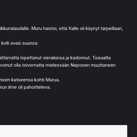
unalaudalle. Muru haistoi, että Kalle oli käynyt tarpeillaan,
kolli avasi suunsa:
ättämättä lopettanut vierailunsa ja kadonnut. Toisaalta
sin voinut olla toivomatta mielessään Neposen muuttaneen
sinisen katseensa kohti Murua.
un ilme oli pahoitteleva.