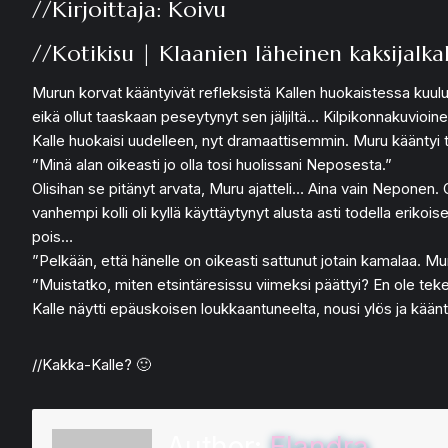
//Kirjoittaja: Koivu
//Kotikisu | Klaanien läheinen kaksijalka
Murun korvat kääntyivät refleksistä Kallen huokaistessa kuuluv
eikä ollut taaskaan peseytynyt sen jäljiltä… Kilpikonnakuvioin
Kalle huokaisi uudelleen, nyt dramaattisemmin. Muru kääntyi t
”Minä alan oikeasti jo olla tosi huolissani Neposesta.”
Olisihan se pitänyt arvata, Muru ajatteli… Aina vain Neponen. O
vanhempi kolli oli kyllä käyttäytynyt alusta asti todella eri
pois…
”Pelkään, että hänelle on oikeasti sattunut jotain kamalaa. Mu
”Muistatko, miten etsintäresissu viimeksi päättyi? En ole te
Kalle näytti epäuskoisen loukkaantuneelta, nousi ylös ja kääntyi
//Kakka-Kalle? 🙂
Author:
Elandra