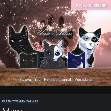
Siirry
Kirjaudu sisään
sisältöön
Etusivu
Info
Hahmot
Tarinat
Vieraskirja
KLAANITTOMIEN TARINAT
Muru