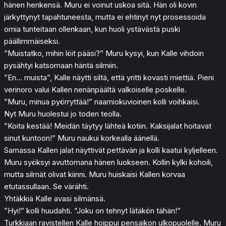
hänen henkensä. Muru ei voinut uskoa sitä. Hän oli kovin
järkyttynyt tapahtuneesta, mutta ei ehtinyt nyt prosessoida
omia tunteitaan ollenkaan, kun huoli ystävästä puski
päällimmäiseksi.
”Muistatko, mihin löit pääsi?” Muru kysyi, kun Kalle vihdoin
pysähtyi katsomaan häntä silmiin.
”En… muista”, Kalle näytti siltä, että yritti kovasti miettiä. Pieni
verinoro valui Kallen nenänpäältä valkoiselle poskelle.
”Muru, minua pyörryttää!” naamiokuvioinen kolli voihkaisi.
Nyt Muru huolestui jo toden teolla.
”Koita kestää! Meidän täytyy lähteä kotiin. Kaksijalat hoitavat
sinut kuntoon!” Muru naukui korkealla äänellä.
Samassa Kallen jalat näyttivät pettävän ja kolli kaatui kyljelleen.
Muru syöksyi avuttomana hänen luokseen. Kollin kylki kohoili,
mutta silmät olivat kiinni. Muru huiskaisi Kallen korvaa
etutassullaan. Se värähti.
Yhtäkkiä Kalle avasi silmänsä.
”Hyi!” kolli huudahti. ”Joku on tehnyt lätäkön tähän!”
Turkkiaan ravistellen Kalle hoippui pensaikon ulkopuolelle. Muru