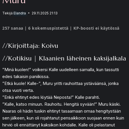
Tekijä
Elandra
29.11.2025 21:13
257 sanaa | 6 kokemuspistettä | KP-boosti ei käytössä
//Kirjoittaja: Koivu
//Kotikisu | Klaanien läheinen kaksijalkala
”Minä kuolen!” voikersi Kalle uudelleen samalla, kun tassutti
edes takaisin paniikissa.
”Etkä kuole! Kalle-”, Muru yritti rauhoittaa ystäväänsä, jonka
otsa vuoti verta.
”Enkä ehtinyt edes löytää Neposta!” Kalle parahti.
”Kalle, katso minuun. Rauhoitu. Hengitä syvään!” Muru käski.
Naaras oli hädin tuskin ehtinyt tasaamaan omaa hengitystään
sen jälkeen, kun oli rojahtanut pensaikkoon suojaan ennen kuin
hirviö oli ennättänyt kaksikon kohdalle. Kalle oli pelastanut