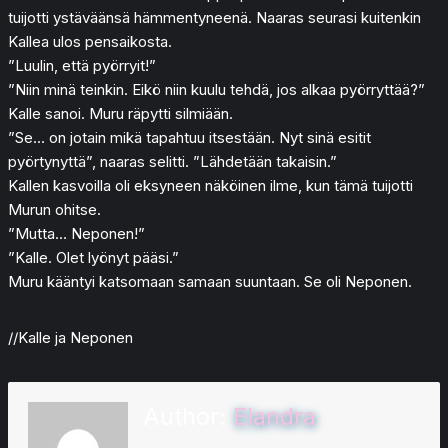
tuijotti ystäväänsä hämmentyneenä. Naaras seurasi kuitenkin
Kallea ulos pensaikosta.
”Luulin, että pyörryit!”
”Niin minä teinkin. Eikö niin kuulu tehdä, jos alkaa pyörryttää?”
Kalle sanoi. Muru räpytti silmiään.
”Se… on jotain mikä tapahtuu itsestään. Nyt sinä esitit
pyörtynyttä”, naaras selitti. ”Lähdetään takaisin.”
Kallen kasvoilla oli eksyneen näköinen ilme, kun tämä tuijotti
Murun ohitse.
”Mutta… Neponen!”
”Kalle. Olet lyönyt pääsi.”
Muru kääntyi katsomaan samaan suuntaan. Se oli Neponen.
//Kalle ja Neponen
Author:
Elandra