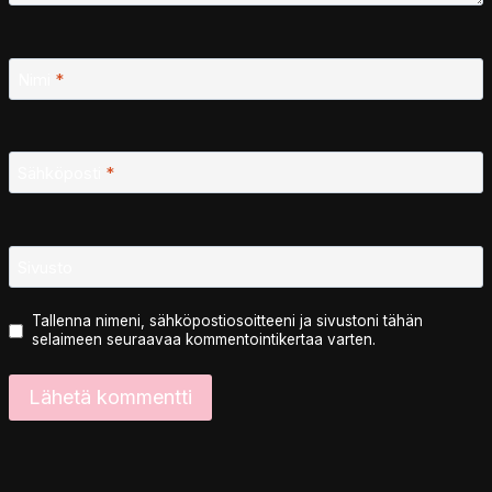
Nimi
*
Sähköposti
*
Sivusto
Tallenna nimeni, sähköpostiosoitteeni ja sivustoni tähän
selaimeen seuraavaa kommentointikertaa varten.