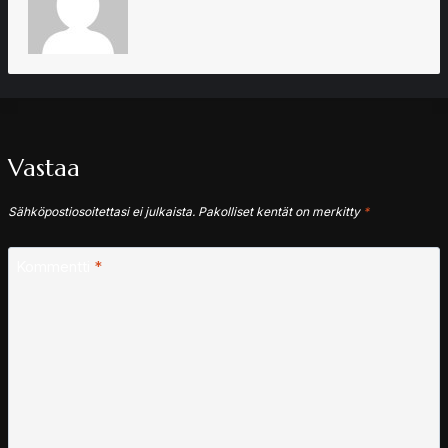
Vastaa
Sähköpostiosoitettasi ei julkaista.
Pakolliset kentät on merkitty
*
Kommentti
*