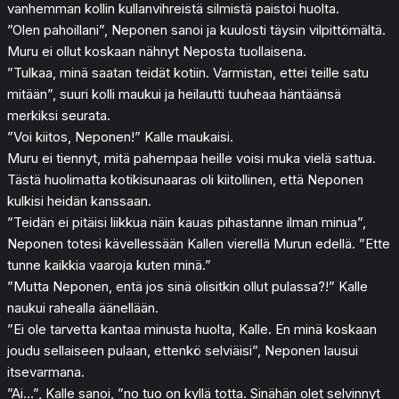
vanhemman kollin kullanvihreistä silmistä paistoi huolta.
”Olen pahoillani”, Neponen sanoi ja kuulosti täysin vilpittömältä.
Muru ei ollut koskaan nähnyt Neposta tuollaisena.
”Tulkaa, minä saatan teidät kotiin. Varmistan, ettei teille satu
mitään”, suuri kolli maukui ja heilautti tuuheaa häntäänsä
merkiksi seurata.
”Voi kiitos, Neponen!” Kalle maukaisi.
Muru ei tiennyt, mitä pahempaa heille voisi muka vielä sattua.
Tästä huolimatta kotikisunaaras oli kiitollinen, että Neponen
kulkisi heidän kanssaan.
”Teidän ei pitäisi liikkua näin kauas pihastanne ilman minua”,
Neponen totesi kävellessään Kallen vierellä Murun edellä. ”Ette
tunne kaikkia vaaroja kuten minä.”
”Mutta Neponen, entä jos sinä olisitkin ollut pulassa?!” Kalle
naukui rahealla äänellään.
”Ei ole tarvetta kantaa minusta huolta, Kalle. En minä koskaan
joudu sellaiseen pulaan, ettenkö selviäisi”, Neponen lausui
itsevarmana.
”Ai…”, Kalle sanoi, ”no tuo on kyllä totta. Sinähän olet selvinnyt