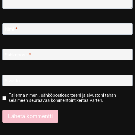
Nimi
*
Sähköposti
*
Sivusto
Tallenna nimeni, sähköpostiosoitteeni ja sivustoni tähän
selaimeen seuraavaa kommentointikertaa varten.