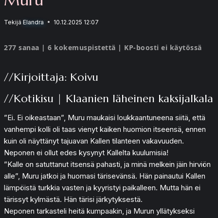
Tekijä
Elandra
10.12.2025 12:07
277 sanaa | 6 kokemuspistettä | KP-boosti ei käytössä
//Kirjoittaja: Koivu
//Kotikisu | Klaanien läheinen kaksijalkala
”Ei. Ei oikeastaan”, Muru maukaisi loukkaantuneena siitä, että
vanhempi kolli oli taas vienyt kaiken huomion itseensä, ennen
kuin oli näyttänyt tajuavan Kallen tilanteen vakavuuden.
Neponen ei ollut edes kysynyt Kallelta kuulumisia!
”Kalle on satuttanut itsensä pahasti, ja minä melkein jäin hirviön
alle”, Muru jatkoi ja huomasi tärisevänsä. Hän painautui Kallen
lämpöistä turkkia vasten ja kyyristyi paikalleen. Mutta hän ei
tärissyt kylmästä. Hän tärisi järkytyksestä.
Neponen tarkasteli heitä kumpaakin, ja Murun yllätykseksi