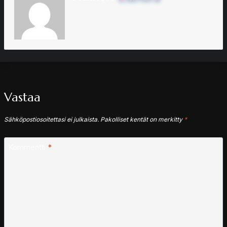
Vastaa
Sähköpostiosoitettasi ei julkaista.
Pakolliset kentät on merkitty
*
Kommentti
*