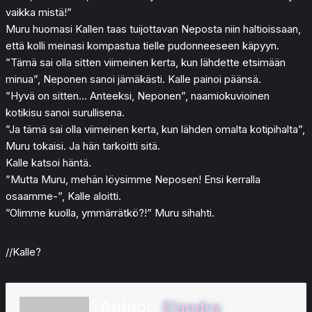
vaikka mistä!”
Muru huomasi Kallen taas tuijottavan Neposta niin haltioissaan,
että kolli meinasi kompastua tielle pudonneeseen käpyyn.
”Tämä sai olla sitten viimeinen kerta, kun lähdette etsimään
minua”, Neponen sanoi jämäkästi. Kalle painoi päänsä.
”Hyvä on sitten… Anteeksi, Neponen”, naamiokuvioinen
kotikisu sanoi surullisena.
”Ja tämä sai olla viimeinen kerta, kun lähden omalta kotipihalta”,
Muru tokaisi. Ja hän tarkoitti sitä.
Kalle katsoi häntä.
”Mutta Muru, mehän löysimme Neposen! Ensi kerralla
osaamme-”, Kalle aloitti.
”Olimme kuolla, ymmärrätkö?!” Muru sihahti.
//Kalle?
Author:
Elandra