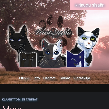
Siirry
Kirjaudu sisään
sisältöön
Etusivu
Info
Hahmot
Tarinat
Vieraskirja
KLAANITTOMIEN TARINAT
Muru