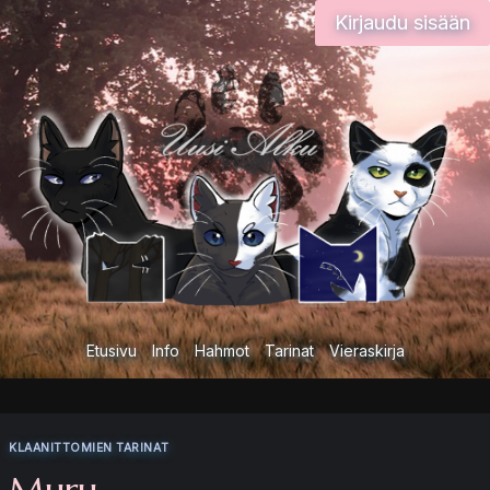
Siirry
Kirjaudu sisään
sisältöön
Etusivu
Info
Hahmot
Tarinat
Vieraskirja
KLAANITTOMIEN TARINAT
Muru