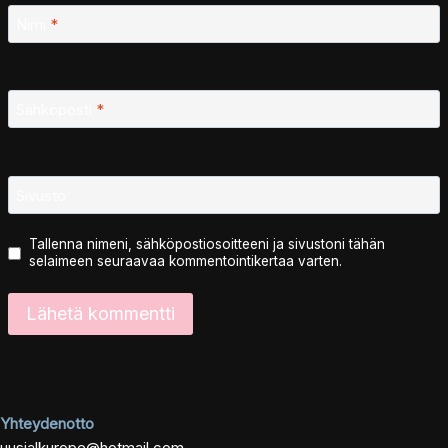
Nimi
*
Sähköposti
*
Sivusto
Tallenna nimeni, sähköpostiosoitteeni ja sivustoni tähän
selaimeen seuraavaa kommentointikertaa varten.
Yhteydenotto
uusialkurope@hotmail.com