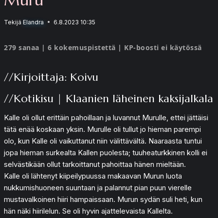
Tekijä
Elandra
6.8.2023 10:35
279 sanaa | 6 kokemuspistettä | KP-boosti ei käytössä
//Kirjoittaja: Koivu
//Kotikisu | Klaanien läheinen kaksijalkala
Kalle oli ollut erittäin pahoillaan ja luvannut Murulle, ettei jättäisi
tätä enää koskaan yksin. Murulle oli tullut jo hieman parempi
olo, kun Kalle oli vaikuttanut niin välittävältä. Naaraasta tuntui
jopa hieman surkealta Kallen puolesta; tuuheaturkkinen kolli ei
selvästikään ollut tarkoittanut pahoittaa hänen mieltään.
Kalle oli lähtenyt kiipeilypuussa makaavan Murun luota
nukkumishuoneen suuntaan ja palannut pian puun vierelle
mustavalkoinen hiiri hampaissaan. Murun sydän suli heti, kun
hän näki hiirilelun. Se oli hyvin ajattelevaista Kallelta.