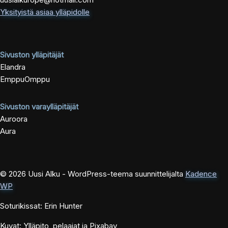
Yksityistä asiaa ylläpidolle
Sivuston ylläpitäjät
Elandra
EmppuOmppu
Sivuston varaylläpitäjät
Auroora
Aura
© 2026 Uusi Alku - WordPress-teema suunnittelijalta
Kadence
WP
Soturikissat: Erin Hunter
Kuvat: Ylläpito, pelaajat ja Pixabay