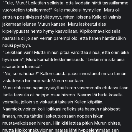
”Tule, Muru! Leikitään sellaista, että lyödään hiirtä tassuillamme
vuorotellen toisillemme!” Kalle maukaisi hymyillen. Muru oli
erittäin positiivisesti yllättynyt, miten iloisena Kalle oli valmis
jakamaan lelunsa Murun kanssa. Muru laskeutui alas
kiipeilypuusta hento hymy kasvoillaan. Kilpikonnavalkoisella
naaraalla oli jo sen verran parempi olo, että hänen häntänsäkin
nousi pystyyn.
”Leikitään vain! Mutta minun pitää varoittaa sinua, että olen aika
hyvä siinä”, Muru kurnahti leikkimielisesti. ”Leikimme sitä aina
sisarusteni kanssa!”
”No, se nähdään!” Kallen suusta pääsi innostunut mrrau tämän
viskatessa hiiri nopeasti Murun suuntaan.
Muru ehti nipin napin pysäyttää hiiren vasemmalla etutassullaan.
Isolla tassulla oli helppo osua hiireen. Naaras löi hiirtä kovalla
voimalla, jolloin se viskautui takaisin Kallen käpäliin.
Naamiokuvioinen kolli loikkasi refleksistä hassun näköisesti
ilmaan, mutta tähtäsi laskeutuessaan nopean iskun
mustavalkoiseen hiireen. Hiiri kiiti lattiaa pitkin Murun ohitse,
mutta kilpikonnakuvioinen naaras lähti hyppelehtimään sen