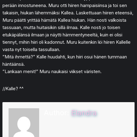
perään innostuneena. Muru otti hiiren hampaisiinsa ja toi sen
takaisin, hiukan lähemmäksi Kallea. Laskettuaan hiiren eteensä,
Muru päätti yrittää hämätä Kallea hiukan. Hän nosti valkoista
tassuaan, mutta huitaisikin sillä ilmaa. Kalle nosti jo toisen
etukäpälänsä ilmaan ja näytti hämmentyneeltä, kuin ei olisi
tiennyt, mihin hiiri oli kadonnut. Muru kuitenkin löi hiiren Kallelle
vasta nyt toisella tassullaan.
”Mitä ihmettä?” Kalle huudahti, kun hiiri osui hänen tummaan
häntäänsä.
”Lankaan menit!” Muru naukaisi viikset väristen.
//Kalle? ^^
Author:
Elandra