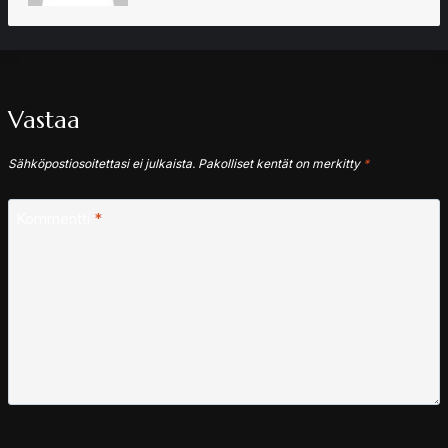
Vastaa
Sähköpostiosoitettasi ei julkaista.
Pakolliset kentät on merkitty
*
Kommentti
*