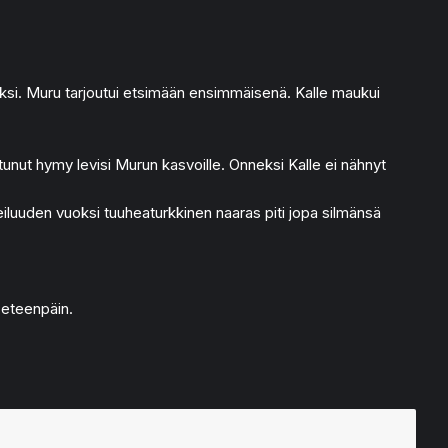
keksi. Muru tarjoutui etsimään ensimmäisenä. Kalle maukui
ttunut hymy levisi Murun kasvoille. Onneksi Kalle ei nähnyt
iluuden vuoksi tuuheaturkkinen naaras piti jopa silmänsä
 eteenpäin.