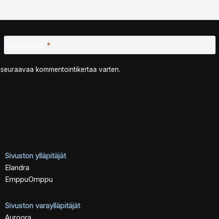
Sähköposti
*
n seuraavaa kommentointikertaa varten.
Sivuston ylläpitäjät
Elandra
EmppuOmppu
Sivuston varaylläpitäjät
Auroora