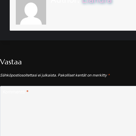
Vastaa
Sähköpostiosoitettasi ei julkaista.
Pakolliset kentät on merkitty
*
Kommentti
*