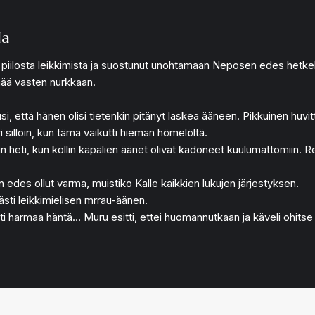
la
anut piilosta leikkimistä ja suostunut unohtamaan Neposen edes het
nää vasten nurkkaan.
usi, että hänen olisi tietenkin pitänyt laskea ääneen. Pikkuinen huvi
i silloin, kun tämä vaikutti hieman hömelöltä.
eti, kun kollin käpälien äänet olivat kadoneet kuulumattomiin. Re
 edes ollut varma, muistiko Kalle kaikkien lukujen järjestyksen.
ästi leikkimielisen mrrau-äänen.
ti harmaa häntä… Muru esitti, ettei huomannutkaan ja käveli ohitse