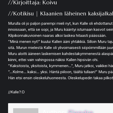
//Kirjoittaja: Koivu
//Kotikisu | Klaanien läheinen kaksijalka
Murulla oli jo paljon parempi mieli nyt, kun Kalle oli ehdott
innoissaan, että se sopi, ja Muru kääntyi istumaan kasvot sei
Kilpikonnakuvioinen naaras alkoi laskea hitaasti päässään.
”Minä menen nyt!” kuului Kallen ääni yhtäkkiä. Silloin Muru taj
sitä. Murun mielestä Kalle oli ylivoimaisesti söpöimmillään juur
Muru aloitti ääneen laskemisen kahdestakymmenestä alaspäin h
kiinni, ettei vain vahingossa näkisi Kallen hipsivän ohi.
”Kaksitoista, yksitoista, kymmenen…”, Muru jatkoi, vaikkei hän
”…Kolme… kaksi… yksi. Häntä piiloon, täältä tullaan!” Muru pä
Hän etsi ensin oleskeluhuoneesta. Oleskelupedin takaa pilkot
//Kalle?:D
Author:
Elandra