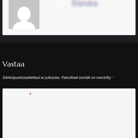
Author:
Elandra
Vastaa
Sähköpostiosoitettasi ei julkaista.
Pakolliset kentät on merkitty
*
Kommentti
*