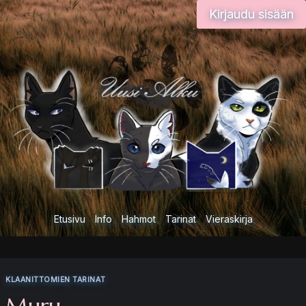
Siirry
Kirjaudu sisään
sisältöön
Etusivu
Info
Hahmot
Tarinat
Vieraskirja
KLAANITTOMIEN TARINAT
Muru