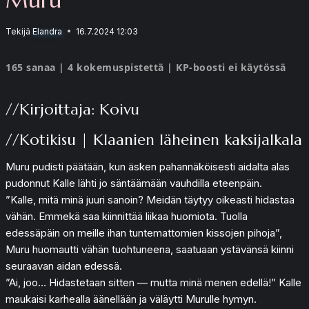
Tekijä
Elandra
16.7.2024 12:03
165 sanaa | 4 kokemuspistettä | KP-boosti ei käytössä
//Kirjoittaja: Koivu
//Kotikisu | Klaanien läheinen kaksijalkala
Muru pudisti päätään, kun äsken pahannäköisesti aidalta alas
pudonnut Kalle lähti jo säntäämään vauhdilla eteenpäin.
”Kalle, mitä minä juuri sanoin? Meidän täytyy oikeasti hidastaa
vähän. Emmekä saa kiinnittää liikaa huomiota. Tuolla
edessäpäin on meille ihan tuntemattomien kissojen pihoja”,
Muru huomautti vähän tuohtuneena, saatuaan ystävänsä kiinni
seuraavan aidan edessä.
”Ai, joo… Hidastetaan sitten — mutta minä menen edellä!” Kalle
maukaisi karhealla äänellään ja väläytti Murulle hymyn.