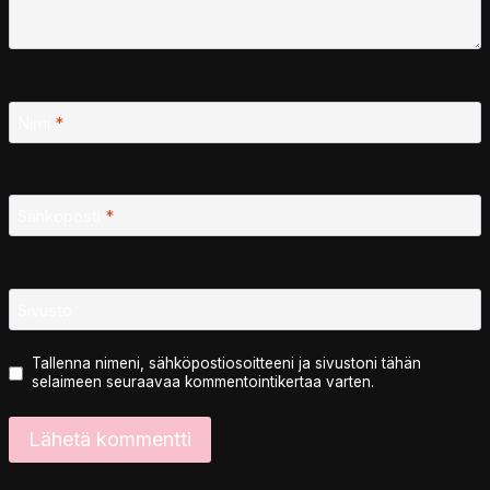
Nimi
*
Sähköposti
*
Sivusto
Tallenna nimeni, sähköpostiosoitteeni ja sivustoni tähän
selaimeen seuraavaa kommentointikertaa varten.