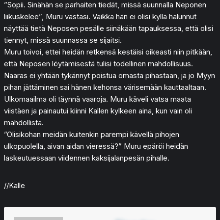
”Sopii. Sinähän se parhaiten tiedät, missä suunnalla Neponen
liikuskelee”, Muru vastasi. Vaikka hän ei olisi kyllä halunnut
näyttää tietä Neposen pesälle siinäkään tapauksessa, että olisi
tiennyt, missä suunnassa se sijaitsi.
Muru toivoi, ettei heidän retkensä kestäisi oikeasti niin pitkään,
että Neposen löytämisestä tulisi todellinen mahdollisuus.
Naaras ei yhtään tykännyt poistua omasta pihastaan, ja jo Myyn
pihan jättäminen sai hänen kehonsa värisemään kauttaaltaan.
Ulkomaailma oli täynnä vaaroja. Muru käveli vatsa maata
viistäen ja painautui kiinni Kallen kylkeen aina, kun vain oli
mahdollista.
”Olisikohan meidän kuitenkin parempi kävellä pihojen
ulkopuolella, aivan aidan vieressä?” Muru epäröi heidän
laskeutuessaan viidennen kaksijalanpesän pihalle.
//Kalle