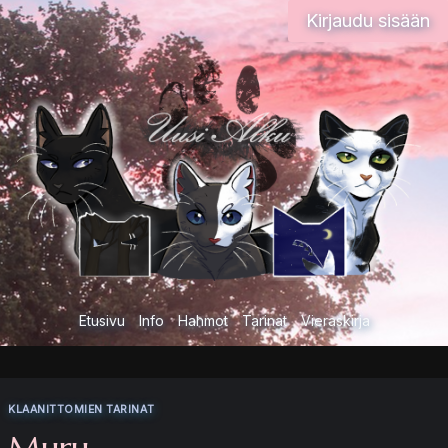
Siirry
Kirjaudu sisään
sisältöön
Etusivu
Info
Hahmot
Tarinat
Vieraskirja
KLAANITTOMIEN TARINAT
Muru