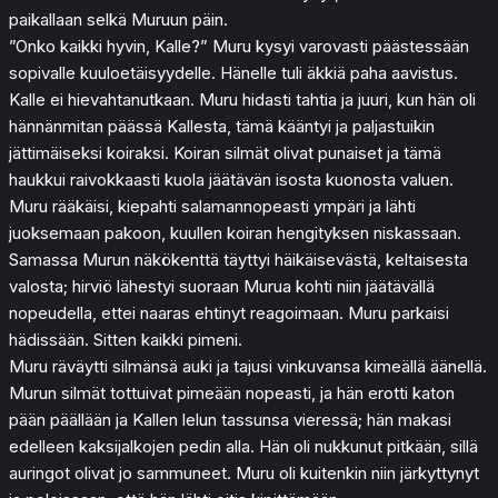
paikallaan selkä Muruun päin.
”Onko kaikki hyvin, Kalle?” Muru kysyi varovasti päästessään
sopivalle kuuloetäisyydelle. Hänelle tuli äkkiä paha aavistus.
Kalle ei hievahtanutkaan. Muru hidasti tahtia ja juuri, kun hän oli
hännänmitan päässä Kallesta, tämä kääntyi ja paljastuikin
jättimäiseksi koiraksi. Koiran silmät olivat punaiset ja tämä
haukkui raivokkaasti kuola jäätävän isosta kuonosta valuen.
Muru rääkäisi, kiepahti salamannopeasti ympäri ja lähti
juoksemaan pakoon, kuullen koiran hengityksen niskassaan.
Samassa Murun näkökenttä täyttyi häikäisevästä, keltaisesta
valosta; hirviö lähestyi suoraan Murua kohti niin jäätävällä
nopeudella, ettei naaras ehtinyt reagoimaan. Muru parkaisi
hädissään. Sitten kaikki pimeni.
Muru räväytti silmänsä auki ja tajusi vinkuvansa kimeällä äänellä.
Murun silmät tottuivat pimeään nopeasti, ja hän erotti katon
pään päällään ja Kallen lelun tassunsa vieressä; hän makasi
edelleen kaksijalkojen pedin alla. Hän oli nukkunut pitkään, sillä
auringot olivat jo sammuneet. Muru oli kuitenkin niin järkyttynyt