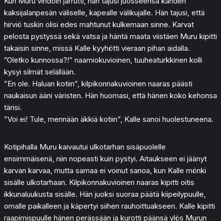
Kun Muru vihdoin jarrutti, hän tajusi juosseensa kahden
kaksijalanpesän väliselle, kapealle välikujalle. Hän tajusi, että
hirviö tuskin olisi edes mahtunut kulkemaan sinne. Karvat
pelosta pystyssä sekä vatsa ja häntä maata viistäen Muru kipitti
takaisin sinne, missä Kalle kyyhötti vieraan pihan aidalla.
”Oletko kunnossa?!” naamiokuvioinen, tuuheaturkkinen kolli
kysyi silmät selällään.
”En ole. Haluan kotiin”, kilpikonnakuvioinen naaras päästi
naukaisun ääni väristen. Hän huomasi, että hänen koko kehonsa
tärisi.
”Voi ei! Tule, mennään äkkiä kotiin”, Kalle sanoi huolestuneena.
Kotipihalla Muru kaivautui ulkotarhan sisäpuolelle
ensimmäisenä, niin nopeasti kuin pystyi. Aitaukseen ei jäänyt
karvan karvaa, mutta samaa ei voinut sanoa, kun Kalle mönki
sisälle ulkotarhaan. Kilpikonnakuvioinen naaras kipitti oitis
ikkunaluukusta sisälle. Hän juoksi suoraa päätä kiipeilypuulle,
omalle paikalleen ja käpertyi siihen rauhoittuakseen. Kalle kipitti
raapimispuulle hänen perässään ja kurotti päänsä ylös Murun