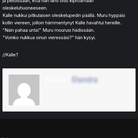
ja peloissaan, että hän lähti oitis kipittämään
oleskeluhuoneeseen.
Kalle nukkui pitkulaisen oleskelupedin päällä. Muru hyppäsi
kollin viereen, jolloin hämmentynyt Kalle havahtui hereille.
”Näin pahaa unta!” Muru mourusi hädissään.
”Voinko nukkua sinun vieressäsi?” hän kysyi.
//Kalle?
Author:
Elandra