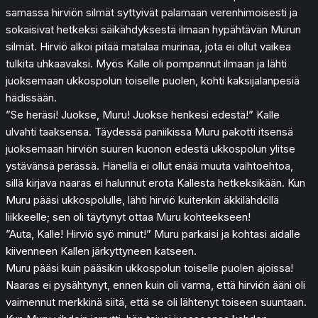
samassa hirviön silmät syttyivät palamaan verenhimoisesti ja
sokaisivat hetkeksi säikähdyksestä ilmaan hypähtävän Murun
silmät. Hirviö alkoi pitää matalaa murinaa, jota ei ollut vaikea
tulkita uhkaavaksi. Myös Kalle oli pompannut ilmaan ja lähti
juoksemaan ukkospolun toiselle puolen, kohti kaksijalanpesiä
hädissään.
”Se heräsi! Juokse, Muru! Juokse henkesi edestä!” Kalle
ulvahti taaksensa. Täydessä paniikissa Muru pakotti itsensä
juoksemaan hirviön suuren kuonon edestä ukkospolun ylitse
ystävänsä perässä. Hänellä ei ollut enää muuta vaihtoehtoa,
sillä kirjava naaras ei halunnut erota Kallesta hetkeksikään. Kun
Muru pääsi ukkospolulle, lähti hirviö kuitenkin äkkilähdöllä
liikkeelle; sen oli täytynyt ottaa Muru kohteekseen!
”Auta, Kalle! Hirviö syö minut!” Muru parkaisi ja kohtasi aidalle
kiivenneen Kallen järkyttyneen katseen.
Muru pääsi kuin pääsikin ukkospolun toiselle puolen ajoissa!
Naaras ei pysähtynyt, ennen kuin oli varma, että hirviön ääni oli
vaimennut merkkinä siitä, että se oli lähtenyt toiseen suuntaan.