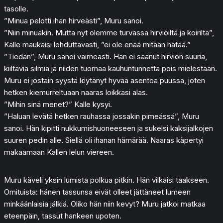
tasolle.
”Minua pelotti ihan hirveästi”, Muru sanoi.
”Niin minuakin. Mutta nyt olemme turvassa hirviöiltä ja koirilta”,
Kalle maukaisi lohduttavasti, ”ei ole enää mitään hätää.”
”Tiedän”, Muru sanoi vaimeasti. Hän ei saanut hirviön suuria,
kiiltäviä silmiä ja niiden tuomaa kauhuntunnetta pois mielestään.
Muru ei jostain syystä löytänyt hyvää asentoa puussa, joten
hetken kiemurreltuaan naaras loikkasi alas.
”Mihin sinä menet?” Kalle kysyi.
”Haluan levätä hetken rauhassa jossakin pimeässä”, Muru
sanoi. Hän kipitti nukkumishuoneeseen ja sukelsi kaksijalkojen
suuren pedin alle. Siellä oli ihanan hämärää. Naaras käpertyi
makaamaan Kallen lelun viereen.
Muru käveli yksin lumista polkua pitkin. Hän vilkaisi taakseen.
Omituista: hänen tassunsa eivät olleet jättäneet lumeen
minkäänlaisia jälkiä. Oliko hän niin kevyt? Muru jatkoi matkaa
eteenpäin, tassut hankeen upoten.