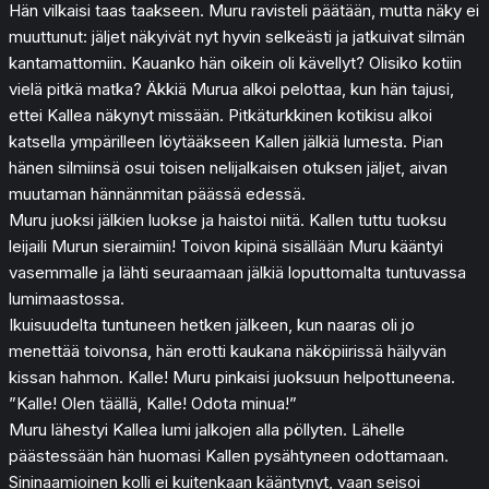
Hän vilkaisi taas taakseen. Muru ravisteli päätään, mutta näky ei
muuttunut: jäljet näkyivät nyt hyvin selkeästi ja jatkuivat silmän
kantamattomiin. Kauanko hän oikein oli kävellyt? Olisiko kotiin
vielä pitkä matka? Äkkiä Murua alkoi pelottaa, kun hän tajusi,
ettei Kallea näkynyt missään. Pitkäturkkinen kotikisu alkoi
katsella ympärilleen löytääkseen Kallen jälkiä lumesta. Pian
hänen silmiinsä osui toisen nelijalkaisen otuksen jäljet, aivan
muutaman hännänmitan päässä edessä.
Muru juoksi jälkien luokse ja haistoi niitä. Kallen tuttu tuoksu
leijaili Murun sieraimiin! Toivon kipinä sisällään Muru kääntyi
vasemmalle ja lähti seuraamaan jälkiä loputtomalta tuntuvassa
lumimaastossa.
Ikuisuudelta tuntuneen hetken jälkeen, kun naaras oli jo
menettää toivonsa, hän erotti kaukana näköpiirissä häilyvän
kissan hahmon. Kalle! Muru pinkaisi juoksuun helpottuneena.
”Kalle! Olen täällä, Kalle! Odota minua!”
Muru lähestyi Kallea lumi jalkojen alla pöllyten. Lähelle
päästessään hän huomasi Kallen pysähtyneen odottamaan.
Sininaamioinen kolli ei kuitenkaan kääntynyt, vaan seisoi