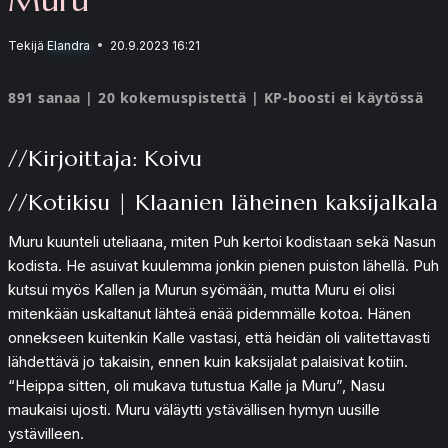
Tekijä
Elandra
20.9.2023 16:21
891 sanaa | 20 kokemuspistettä | KP-boosti ei käytössä
//Kirjoittaja: Koivu
//Kotikisu | Klaanien läheinen kaksijalkala
Muru kuunteli uteliaana, miten Puh kertoi kodistaan sekä Nasun
kodista. He asuivat kuulemma jonkin pienen puiston lähellä. Puh
kutsui myös Kallen ja Murun syömään, mutta Muru ei olisi
mitenkään uskaltanut lähteä enää pidemmälle kotoa. Hänen
onnekseen kuitenkin Kalle vastasi, että heidän oli valitettavasti
lähdettävä jo takaisin, ennen kuin kaksijalat palaisivat kotiin.
“Heippa sitten, oli mukava tutustua Kalle ja Muru”, Nasu
maukaisi ujosti. Muru väläytti ystävällisen hymyn uusille
ystävilleen.