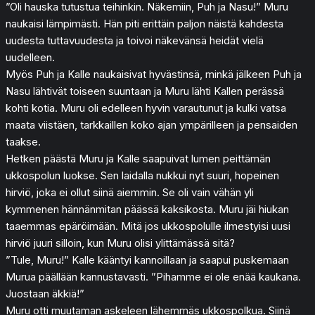
”Oli hauska tutustua teihinkin. Näkemiin, Puh ja Nasu!” Muru
naukaisi lämpimästi. Hän piti erittäin paljon näistä kahdesta
uudesta tuttavuudesta ja toivoi näkevänsä heidät vielä
uudelleen.
Myös Puh ja Kalle naukaisivat hyvästinsä, minkä jälkeen Puh ja
Nasu lähtivät toiseen suuntaan ja Muru lähti Kallen perässä
kohti kotia. Muru oli edelleen hyvin varautunut ja kulki vatsa
maata viistäen, tarkkaillen koko ajan ympärilleen ja pensaiden
taakse.
Hetken päästä Muru ja Kalle saapuivat lumen peittämän
ukkospolun luokse. Sen laidalla nukkui nyt suuri, hopeinen
hirviö, joka ei ollut siinä aiemmin. Se oli vain vähän yli
kymmenen hännänmitan päässä kaksikosta. Muru jäi hiukan
taaemmas epäröimään. Mitä jos ukkospolulle ilmestyisi uusi
hirviö juuri silloin, kun Muru olisi ylittämässä sitä?
”Tule, Muru!” Kalle kääntyi kannoillaan ja saapui puskemaan
Murua päällään kannustavasti. ”Pihamme ei ole enää kaukana.
Juostaan äkkiä!”
Muru otti muutaman askeleen lähemmäs ukkospolkua. Siinä