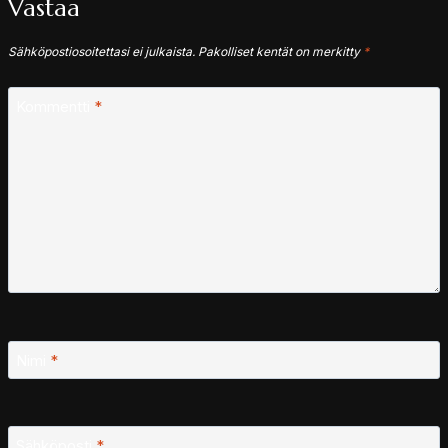
Vastaa
Sähköpostiosoitettasi ei julkaista.
Pakolliset kentät on merkitty
*
Kommentti
*
Nimi
*
Sähköposti
*