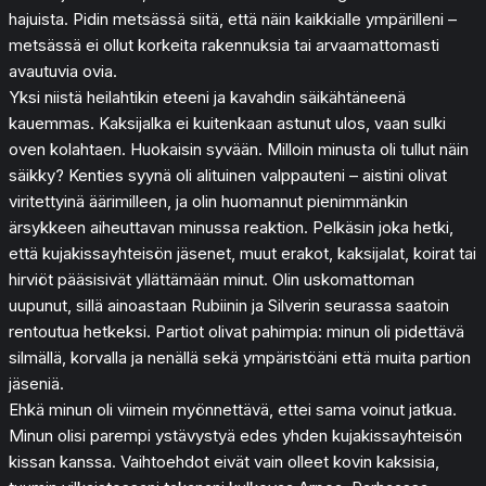
hajuista. Pidin metsässä siitä, että näin kaikkialle ympärilleni –
metsässä ei ollut korkeita rakennuksia tai arvaamattomasti
avautuvia ovia.
Yksi niistä heilahtikin eteeni ja kavahdin säikähtäneenä
kauemmas. Kaksijalka ei kuitenkaan astunut ulos, vaan sulki
oven kolahtaen. Huokaisin syvään. Milloin minusta oli tullut näin
säikky? Kenties syynä oli alituinen valppauteni – aistini olivat
viritettyinä äärimilleen, ja olin huomannut pienimmänkin
ärsykkeen aiheuttavan minussa reaktion. Pelkäsin joka hetki,
että kujakissayhteisön jäsenet, muut erakot, kaksijalat, koirat tai
hirviöt pääsisivät yllättämään minut. Olin uskomattoman
uupunut, sillä ainoastaan Rubiinin ja Silverin seurassa saatoin
rentoutua hetkeksi. Partiot olivat pahimpia: minun oli pidettävä
silmällä, korvalla ja nenällä sekä ympäristöäni että muita partion
jäseniä.
Ehkä minun oli viimein myönnettävä, ettei sama voinut jatkua.
Minun olisi parempi ystävystyä edes yhden kujakissayhteisön
kissan kanssa. Vaihtoehdot eivät vain olleet kovin kaksisia,