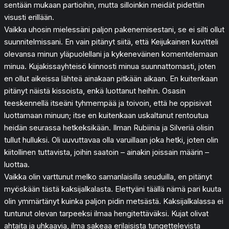
sentään mukaan partioihin, mutta silloinkin meidät pidettiin
visusti erillään.
Vaikka uhosin mielessäni paljon pakenemisestani, se ei silti ollut
suunnitelmissani. En vain pitänyt siitä, että Keijukainen kuvitteli
olevansa minun yläpuolellani ja kykeneväinen komentelemaan
minua. Kujakissayhteisö kiinnosti minua suunnattomasti, joten
en ollut aikeissa lähteä ainakaan pitkään aikaan. En kuitenkaan
pitänyt näistä kissoista, enkä luottanut heihin. Osasin
teeskennellä itseäni tyhmempää ja toivoin, että he oppisivat
luottamaan minuun; itse en kuitenkaan uskaltanut rentoutua
heidän seurassa hetkeksikään. Ilman Rubiinia ja Silveriä olisin
tullut hulluksi. Oli uuvuttavaa olla varuillaan joka hetki, joten olin
kiitollinen tuttavista, joihin saatoin – ainakin joissain määrin –
luottaa.
Vaikka olin varttunut melko samanlaisilla seuduilla, en pitänyt
myöskään tästä kaksijalkalasta. Elettyäni täällä nämä pari kuuta
olin ymmärtänyt kuinka paljon pidin metsästä. Kaksijalkalassa ei
tuntunut olevan tarpeeksi ilmaa hengitettäväksi. Kujat olivat
ahtaita ja uhkaavia, ilma sakeaa erilaisista tungettelevista