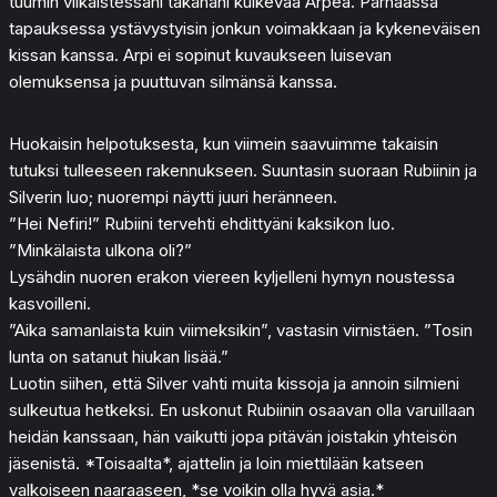
tuumin vilkaistessani takanani kulkevaa Arpea. Parhaassa
tapauksessa ystävystyisin jonkun voimakkaan ja kykeneväisen
kissan kanssa. Arpi ei sopinut kuvaukseen luisevan
olemuksensa ja puuttuvan silmänsä kanssa.
Huokaisin helpotuksesta, kun viimein saavuimme takaisin
tutuksi tulleeseen rakennukseen. Suuntasin suoraan Rubiinin ja
Silverin luo; nuorempi näytti juuri heränneen.
”Hei Nefiri!” Rubiini tervehti ehdittyäni kaksikon luo.
”Minkälaista ulkona oli?”
Lysähdin nuoren erakon viereen kyljelleni hymyn noustessa
kasvoilleni.
”Aika samanlaista kuin viimeksikin”, vastasin virnistäen. ”Tosin
lunta on satanut hiukan lisää.”
Luotin siihen, että Silver vahti muita kissoja ja annoin silmieni
sulkeutua hetkeksi. En uskonut Rubiinin osaavan olla varuillaan
heidän kanssaan, hän vaikutti jopa pitävän joistakin yhteisön
jäsenistä. *Toisaalta*, ajattelin ja loin miettilään katseen
valkoiseen naaraaseen, *se voikin olla hyvä asia.*