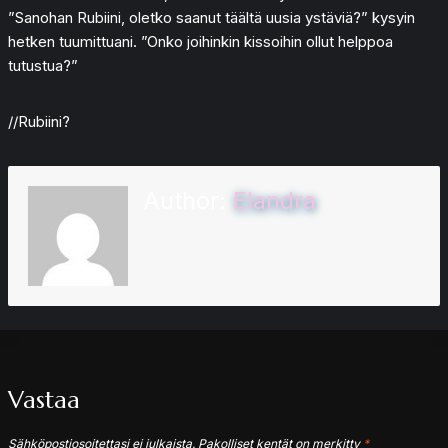
”Sanohan Rubiini, oletko saanut täältä uusia ystäviä?” kysyin
hetken tuumittuani. ”Onko joihinkin kissoihin ollut helppoa
tutustua?”
//Rubiini?
Author:
Elandra
Vastaa
Sähköpostiosoitettasi ei julkaista.
Pakolliset kentät on merkitty
*