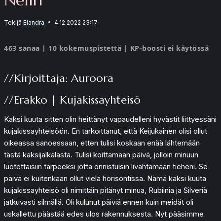
Tekijä
Elandra
4.12.2022 23:17
463 sanaa | 10 kokemuspistettä | KP-boosti ei käytössä
//Kirjoittaja: Auroora
//Erakko | Kujakissayhteisö
Kaksi kuuta sitten olin heittänyt vapaudelleni hyvästit liittyessäni
kujakissayhteisöön. En tarkoittanut, että Keijukainen olisi ollut
oikeassa sanoessaan, etten tulisi koskaan enää lähtemään
tästä kaksijalkalasta. Tulisi koittamaan päivä, jolloin minuun
luotettaisiin tarpeeksi jotta onnistuisin livahtamaan tieheni. Se
päivä ei kuitenkaan ollut vielä horisontissa. Nämä kaksi kuuta
kujakissayhteisö oli nimittäin pitänyt minua, Rubiinia ja Silveriä
jatkuvasti silmällä. Oli kulunut päiviä ennen kuin meidät oli
uskallettu päästää edes ulos rakennuksesta. Nyt pääsimme