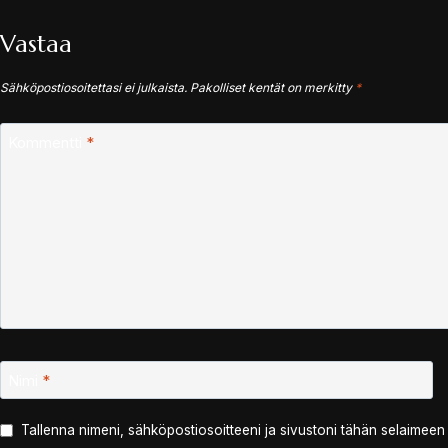
Vastaa
Sähköpostiosoitettasi ei julkaista.
Pakolliset kentät on merkitty
*
Kommentti
*
Nimi
*
Tallenna nimeni, sähköpostiosoitteeni ja sivustoni tähän selaimee