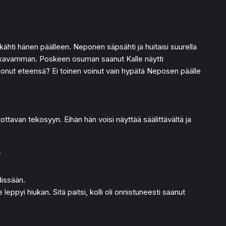
tkähti hänen päälleen. Neponen säpsähti ja huitaisi suurella
pämukavamman. Poskeen osuman saanut Kalle näytti
atsonut eteensä? Ei toinen voinut vain hypätä Neposen päälle
kottavan tekosyyn. Eihän hän voisi näyttää säälittävältä ja
”
dissään.
leppyi hiukan. Sitä paitsi, kolli oli onnistuneesti saanut