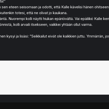
tä!”
 sen eteen seisomaan ja odotti, että Kalle kävelisi hänen ohitsee
kuitenkin totesi, että ne olivat jo kaukana.
 Nuorempi kolli näytti hiukan epäröivältä. Vai epäilikö Kalle kent
nistä, kolli arvaili itsekseen, vaikkei yhtään ollut varma.
kysyi ja lisäsi: ”Seikkailut eivät ole kaikkien juttu. Ymmärrän, jos