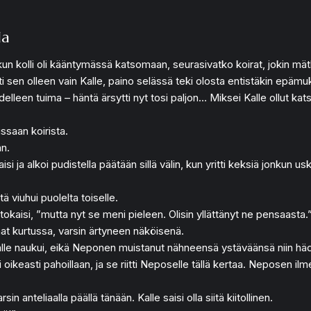
la
 kun kolli oli kääntymässä katsomaan, seurasivatko koirat, jokin mä
sti sen olleen vain Kalle, paino selässä teki olosta entistäkin e
edelleen tuima – häntä ärsytti nyt tosi paljon… Miksei Kalle ollut k
ssaan koirista.
än.
i ja alkoi pudistella päätään sillä välin, kun yritti keksiä jonkun us
 viuhui puolelta toiselle.
okaisi, ”mutta nyt se meni pieleen. Olisin yllättänyt ne pensaasta.
lmat kurtussa, varsin ärtyneen näköisenä.
 Kalle naukui, eikä Neponen muistanut nähneensä ystäväänsä niin hä
ikeasti pahoillaan, ja se riitti Neposelle tällä kertaa. Neposen ilme 
 anteliaalla päällä tänään. Kalle saisi olla siitä kiitollinen.