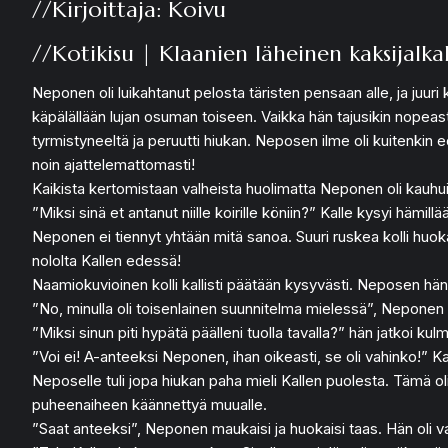
//Kirjoittaja: Koivu
//Kotikisu | Klaanien läheinen kaksijalka
Neponen oli luikahtanut pelosta täristen pensaan alle, ja juuri
käpälällään lujan osuman toiseen. Vaikka hän tajusikin nopea
tyrmistyneeltä ja peruutti hiukan. Neposen ilme oli kuitenkin 
noin ajattelemattomasti!
Kaikista kertomistaan valheista huolimatta Neponen oli kauhui
”Miksi sinä et antanut niille koirille köniin?” Kalle kysyi hämillä
Neponen ei tiennyt yhtään mitä sanoa. Suuri ruskea kolli huokais
nololta Kallen edessä!
Naamiokuvioinen kolli kallisti päätään kysyvästi. Neposen häntä
”No, minulla oli toisenlainen suunnitelma mielessä”, Neponen t
”Miksi sinun piti hypätä päälleni tuolla tavalla?” hän jatkoi ku
”Voi ei! A-anteeksi Neponen, ihan oikeasti, se oli vahinko!”
Neposelle tuli jopa hiukan paha mieli Kallen puolesta. Tämä oli o
puheenaiheen käännettyä muualle.
”Saat anteeksi”, Neponen maukaisi ja huokaisi taas. Hän oli varsin