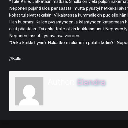
”Tule Kalle. Jatketaan matkaa. Sinulla on vielä paljon näkemät
Neponen pujahti ulos pensaasta, mutta pysätyi hetkeksi aivan
koirat tulisivat takaisin. Vilkaistessa kummallekin puolelle hän 
Hän huomasi Kallen pysähtyneen ja kääntyneen katsomaan häntä.
ollut päästään. Tai ehkä Kalle olikin loukkaantunut Neposen lyön
Neponen tassutti ystävänsä viereen.
”Onko kaikki hyvin? Haluatko mielummin palata kotiin?” Neponen 
//Kalle
Author:
Elandra