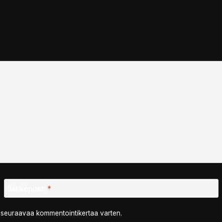
Sähköposti
*
n seuraavaa kommentointikertaa varten.