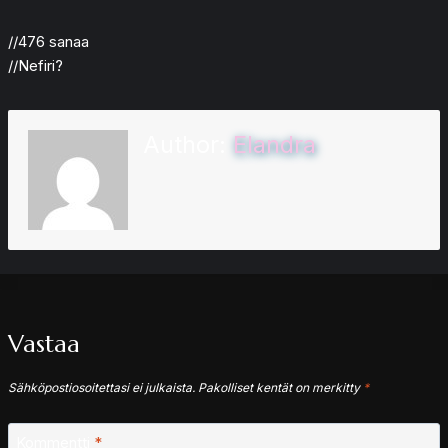
//476 sanaa
//Nefiri?
Author:
Elandra
Vastaa
Sähköpostiosoitettasi ei julkaista.
Pakolliset kentät on merkitty
*
Kommentti
*