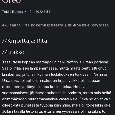
Tekijä
Elandra
18.11.2022 8:54
478 sanaa | 11 kokemuspistettä | KP-boosti ei käytössä
//Kirjoittaja: Rita
//Erakko |
Tassuttelin kapean metsäpolun halki Nefirin ja Ursan perässä.
Sää oli hiljalleen lämpenemässä, mutta maata peitti silti ohut
lumikerros, ja tunsin kylmän tuulahduksen turkissani. Nefiri ja
Ursa olivat olleet enimmäkseen hiljaa, vaikka olin useaan
otteeseen yrittänyt aloittaa keskustelua. He eivät
suorasanaisesti jättäneet puheitani huomiotta, mutta sain heiltä
enimmäkseen muutamasanaisia vastauksia. Ehkä he eivät vain
olleet yhtä puheliasta tyyppiä kuin minä, mikä oli todellakin okei.
Jollain tavalla tieto siitä, että läheisyydessäni oli muitakin, toi