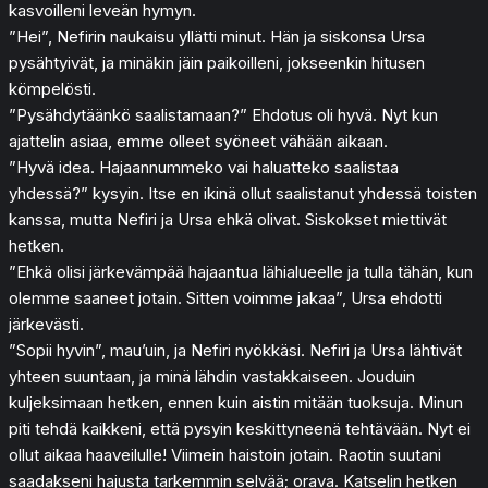
kasvoilleni leveän hymyn.
”Hei”, Nefirin naukaisu yllätti minut. Hän ja siskonsa Ursa
pysähtyivät, ja minäkin jäin paikoilleni, jokseenkin hitusen
kömpelösti.
”Pysähdytäänkö saalistamaan?” Ehdotus oli hyvä. Nyt kun
ajattelin asiaa, emme olleet syöneet vähään aikaan.
”Hyvä idea. Hajaannummeko vai haluatteko saalistaa
yhdessä?” kysyin. Itse en ikinä ollut saalistanut yhdessä toisten
kanssa, mutta Nefiri ja Ursa ehkä olivat. Siskokset miettivät
hetken.
”Ehkä olisi järkevämpää hajaantua lähialueelle ja tulla tähän, kun
olemme saaneet jotain. Sitten voimme jakaa”, Ursa ehdotti
järkevästi.
”Sopii hyvin”, mau’uin, ja Nefiri nyökkäsi. Nefiri ja Ursa lähtivät
yhteen suuntaan, ja minä lähdin vastakkaiseen. Jouduin
kuljeksimaan hetken, ennen kuin aistin mitään tuoksuja. Minun
piti tehdä kaikkeni, että pysyin keskittyneenä tehtävään. Nyt ei
ollut aikaa haaveilulle! Viimein haistoin jotain. Raotin suutani
saadakseni hajusta tarkemmin selvää; orava. Katselin hetken