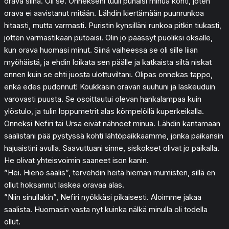
orava siinä. Oli se. Onnekseni tuuli puhalsi minua kohti, joten
orava ei aavistanut mitään. Lähdin kiertämään puunrunkoa
hitaasti, mutta varmasti. Puristin kynsilläni runkoa pitkin tiukasti,
jotten varmastikaan putoaisi. Olin jo päässyt puoliksi oksalle,
kun orava huomasi minut. Siinä vaiheessa se oli sille liian
myöhäistä, ja ehdin loikata sen päälle ja katkaista siltä niskat
ennen kuin se ehti juosta ulottuviltani. Olipas onnekas tappo,
enkä edes pudonnut! Koukkasin oravan suuhuni ja laskeuduin
varovasti puusta. Se osoittautui olevan hankalampaa kuin
ylöstulo, ja tulin loppumetrit alas kömpelöllä kuperkeikalla.
Onneksi Nefiri tai Ursa eivät nähneet minua. Lähdin kantamaan
saalistani pää pystyssä kohti lähtöpaikkaamme, jonka paikansin
hajuaistini avulla. Saavuttuani sinne, siskokset olivat jo paikalla.
He olivat yhteisvoimin saaneet ison kanin.
”Hei. Hieno saalis”, tervehdin heitä hieman mumisten, sillä en
ollut hoksannut laskea oravaa alas.
”Niin sinullakin”, Nefiri nyökkäsi pikaisesti. Aloimme jakaa
saalista. Huomasin vasta nyt kuinka nälkä minulla oli todella
ollut.