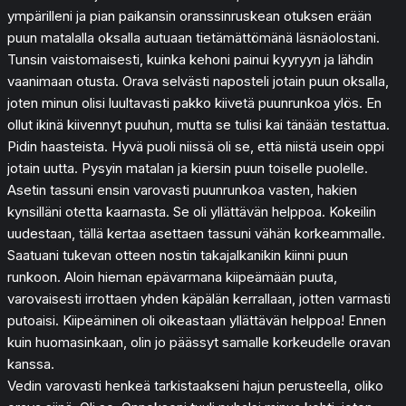
ympärilleni ja pian paikansin oranssinruskean otuksen erään
puun matalalla oksalla autuaan tietämättömänä läsnäolostani.
Tunsin vaistomaisesti, kuinka kehoni painui kyyryyn ja lähdin
vaanimaan otusta. Orava selvästi naposteli jotain puun oksalla,
joten minun olisi luultavasti pakko kiivetä puunrunkoa ylös. En
ollut ikinä kiivennyt puuhun, mutta se tulisi kai tänään testattua.
Pidin haasteista. Hyvä puoli niissä oli se, että niistä usein oppi
jotain uutta. Pysyin matalan ja kiersin puun toiselle puolelle.
Asetin tassuni ensin varovasti puunrunkoa vasten, hakien
kynsilläni otetta kaarnasta. Se oli yllättävän helppoa. Kokeilin
uudestaan, tällä kertaa asettaen tassuni vähän korkeammalle.
Saatuani tukevan otteen nostin takajalkanikin kiinni puun
runkoon. Aloin hieman epävarmana kiipeämään puuta,
varovaisesti irrottaen yhden käpälän kerrallaan, jotten varmasti
putoaisi. Kiipeäminen oli oikeastaan yllättävän helppoa! Ennen
kuin huomasinkaan, olin jo päässyt samalle korkeudelle oravan
kanssa.
Vedin varovasti henkeä tarkistaakseni hajun perusteella, oliko