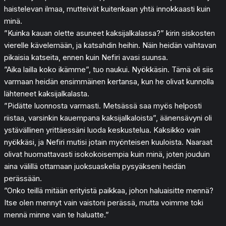
haistelevan ilmaa, mutteivät kuitenkaan yhtä innokkaasti kuin
minä.
”Kuinka kauan olette asuneet kaksijalkalassa?” kirin siskosten
vierelle kävelemään, ja katsahdin heihin. Näin heidän vaihtavan
pikaisia katseita, ennen kuin Nefiri avasi suunsa.
”Aika lailla koko ikämme”, tuo naukui. Nyökkäsin. Tämä oli siis
varmaan heidän ensimmäinen kertansa, kun he olivat kunnolla
lähteneet kaksijalkalasta.
”Pidätte luonnosta varmasti. Metsässä saa myös helposti
riistaa, varsinkin kauempana kaksijalkaloista”, äänensävyni oli
ystävällinen yrittäessäni luoda keskustelua. Kaksikko vain
nyökkäsi, ja Nefiri mutisi jotain myönteisen kuuloista. Naaraat
olivat huomattavasti isokokoisempia kuin minä, joten jouduin
aina välillä ottamaan juoksuaskelia pysyäkseni heidän
perässään.
”Onko teillä mitään erityistä paikkaa, johon haluaisitte mennä?
Itse olen mennyt vain vaistoni perässä, mutta voimme toki
mennä minne vain te haluatte.”