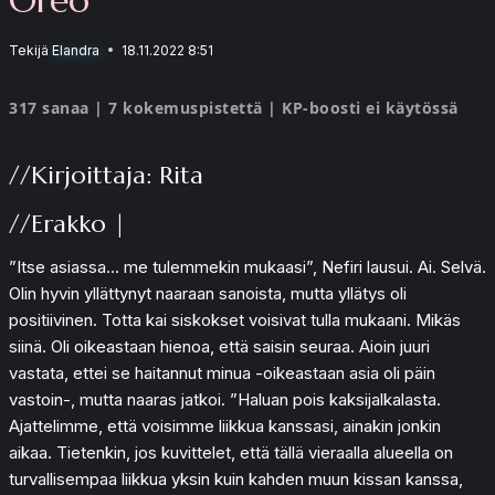
Tekijä
Elandra
18.11.2022 8:51
317 sanaa | 7 kokemuspistettä | KP-boosti ei käytössä
//Kirjoittaja: Rita
//Erakko |
”Itse asiassa… me tulemmekin mukaasi”, Nefiri lausui. Ai. Selvä.
Olin hyvin yllättynyt naaraan sanoista, mutta yllätys oli
positiivinen. Totta kai siskokset voisivat tulla mukaani. Mikäs
siinä. Oli oikeastaan hienoa, että saisin seuraa. Aioin juuri
vastata, ettei se haitannut minua -oikeastaan asia oli päin
vastoin-, mutta naaras jatkoi. ”Haluan pois kaksijalkalasta.
Ajattelimme, että voisimme liikkua kanssasi, ainakin jonkin
aikaa. Tietenkin, jos kuvittelet, että tällä vieraalla alueella on
turvallisempaa liikkua yksin kuin kahden muun kissan kanssa,