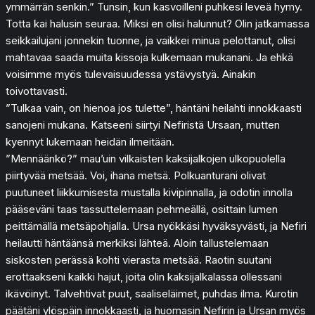
ymmärrän senkin.” Tunsin, kun kasvoilleni puhkesi leveä hymy.
Totta kai halusin seuraa. Miksi en olisi halunnut? Olin jatkamassa
seikkailujani jonnekin tuonne, ja vaikkei minua pelottanut, olisi
mahtavaa saada muita kissoja kulkemaan mukanani. Ja ehkä
voisimme myös tulevaisuudessa ystävystyä. Ainakin
toivottavasti.
”Tulkaa vain, on hienoa jos tulette”, häntäni heilahti innokkaasti
sanojeni mukana. Katseeni siirtyi Nefiristä Ursaan, mutten
kyennyt lukemaan heidän ilmeitään.
”Mennäänkö?” mau’uin vilkaisten kaksijalkojen ulkopuolella
piirtyvää metsää. Voi, ihana metsä. Polkuanturani olivat
puutuneet liikkumisesta mustalla kivipinnalla, ja odotin innolla
pääseväni taas tassuttelemaan pehmeällä, osittain lumen
peittämällä metsäpohjalla. Ursa nyökkäsi hyväksyvästi, ja Nefiri
heilautti häntäänsä merkiksi lähteä. Aloin tallustelemaan
siskosten perässä kohti vierasta metsää. Raotin suutani
erottaakseni kaikki hajut, joita olin kaksijalkalassa ollessani
ikävöinyt. Talvehtivat puut, saaliseläimet, puhdas ilma. Kurotin
päätäni ylöspäin innokkaasti, ja huomasin Nefirin ja Ursan myös