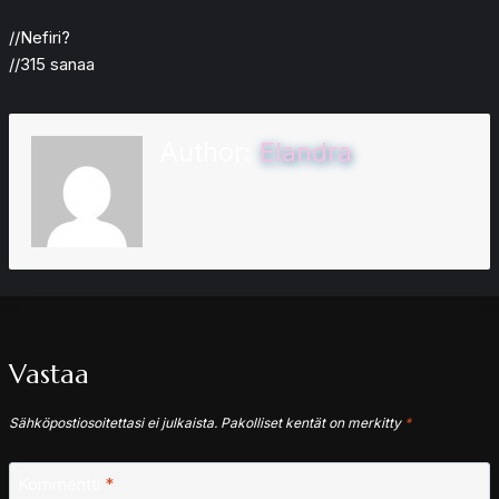
//Nefiri?
//315 sanaa
Author:
Elandra
Vastaa
Sähköpostiosoitettasi ei julkaista.
Pakolliset kentät on merkitty
*
Kommentti
*