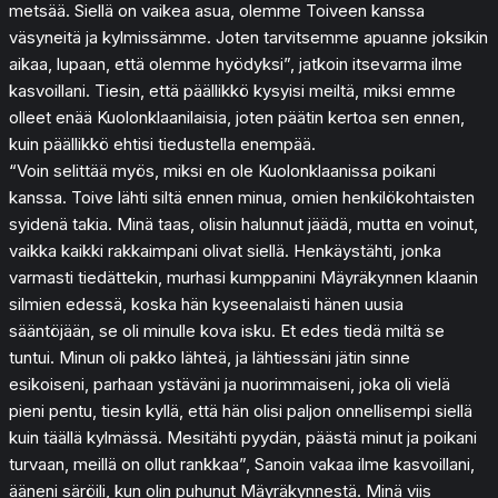
metsää. Siellä on vaikea asua, olemme Toiveen kanssa
väsyneitä ja kylmissämme. Joten tarvitsemme apuanne joksikin
aikaa, lupaan, että olemme hyödyksi”, jatkoin itsevarma ilme
kasvoillani. Tiesin, että päällikkö kysyisi meiltä, miksi emme
olleet enää Kuolonklaanilaisia, joten päätin kertoa sen ennen,
kuin päällikkö ehtisi tiedustella enempää.
“Voin selittää myös, miksi en ole Kuolonklaanissa poikani
kanssa. Toive lähti siltä ennen minua, omien henkilökohtaisten
syidenä takia. Minä taas, olisin halunnut jäädä, mutta en voinut,
vaikka kaikki rakkaimpani olivat siellä. Henkäystähti, jonka
varmasti tiedättekin, murhasi kumppanini Mäyräkynnen klaanin
silmien edessä, koska hän kyseenalaisti hänen uusia
sääntöjään, se oli minulle kova isku. Et edes tiedä miltä se
tuntui. Minun oli pakko lähteä, ja lähtiessäni jätin sinne
esikoiseni, parhaan ystäväni ja nuorimmaiseni, joka oli vielä
pieni pentu, tiesin kyllä, että hän olisi paljon onnellisempi siellä
kuin täällä kylmässä. Mesitähti pyydän, päästä minut ja poikani
turvaan, meillä on ollut rankkaa”, Sanoin vakaa ilme kasvoillani,
ääneni säröili, kun olin puhunut Mäyräkynnestä. Minä viis