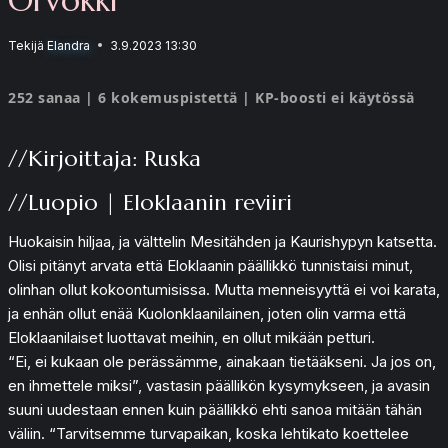
Tekijä
Elandra
3.9.2023 13:30
252 sanaa | 6 kokemuspistettä | KP-boosti ei käytössä
//Kirjoittaja: Ruska
//Luopio | Eloklaanin reviiri
Huokaisin hiljaa, ja välttelin Mesitähden ja Kaurishypyn katsetta.
Olisi pitänyt arvata että Eloklaanin päällikkö tunnistaisi minut,
olinhan ollut kokoontumisissa. Mutta menneisyyttä ei voi karata,
ja enhän ollut enää Kuolonklaanilainen, joten olin varma että
Eloklaanilaiset luottavat meihin, en ollut mikään petturi.
“Ei, ei kukaan ole perässämme, ainakaan tietääkseni. Ja jos on,
en ihmettele miksi”, vastasin päällikön kysymykseen, ja avasin
suuni uudestaan ennen kuin päällikkö ehti sanoa mitään tähän
väliin. “Tarvitsemme turvapaikan, koska lehtikato koettelee