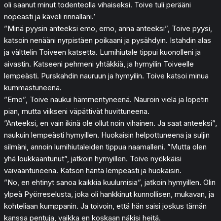
oli saanut minut todenteolla vihaiseksi. Toive tuli perääni
nopeasti ja käveli rinnallani.’
”Minä pyysin anteeksi emo, emo, anna anteeksi”, Toive pyysi,
katsoin nenääni nyrpistäen poikaani ja pysähdyin. Istahdin alas
ja välttelin Toiveen katsetta. Lumihiutale tippui kuonolleni ja
aivastin. Katseeni pehmeni yhtäkkiä, ja hymyilin Toiveelle
lempeästi. Purskahdin nauruun ja hymyilin. Toive katsoi minua
kummastuneena.
”Emo”, Toive naukui hämmentyneenä. Nauroin vielä ja lopetin
pian, mutta viikseni väpättivät huvittuneena.
”Anteeksi, en vain ikinä ole ollut noin vihainen. Ja saat anteeksi”,
naukuin lempeästi hymyillen. Huokaisin helpottuneena ja suljin
silmäni, annoin lumihiutaleiden tippua naamalleni. ”Mutta olen
yhä loukkaantunut”, jatkoin hymyillen. Toive nyökkäisi
vaivaantuneena. Katson häntä lempeästi ja huokaisin.
”No, en ehtinyt sanoa kaikkia kuulumisia”, jatkoin hymyillen. Olin
ylpeä Pyörreselusta, joka oli hankkinut kunnollisen, mukavan, ja
kohteliaan kumppanin. Ja toivoin, että hän saisi joskus tämän
kanssa pentuja, vaikka en koskaan näkisi heitä.