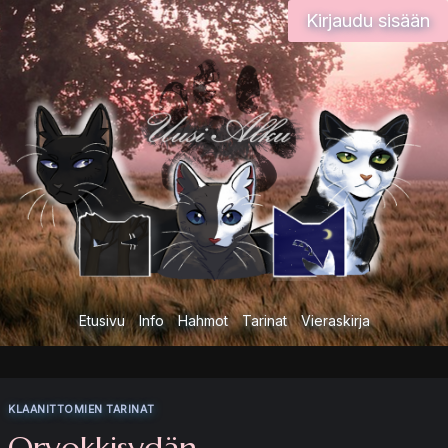
Siirry
Kirjaudu sisään
sisältöön
Etusivu
Info
Hahmot
Tarinat
Vieraskirja
KLAANITTOMIEN TARINAT
Orvokkisydän