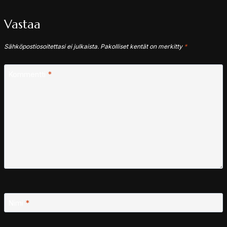
Vastaa
Sähköpostiosoitettasi ei julkaista.
Pakolliset kentät on merkitty
*
Kommentti
*
Nimi
*