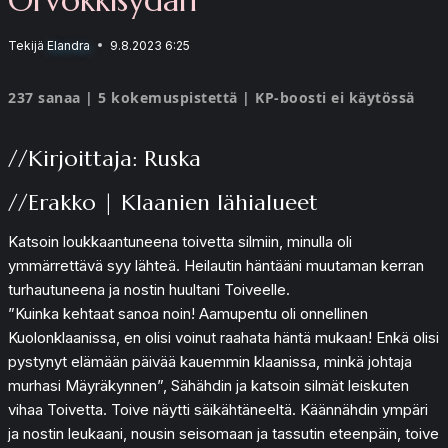
Tekijä
Elandra
9.8.2023 6:25
237 sanaa | 5 kokemuspistettä | KP-boosti ei käytössä
//Kirjoittaja: Ruska
//Erakko | Klaanien lähialueet
Katsoin loukkaantuneena toivetta silmiin, minulla oli
ymmärrettävä syy lähteä. Heilautin häntääni muutaman kerran
turhautuneena ja nostin huultani Toiveelle.
”Kuinka kehtaat sanoa noin! Aamupentu oli onnellinen
Kuolonklaanissa, en olisi voinut raahata häntä mukaan! Enkä olisi
pystynyt elämään päivää kauemmin klaanissa, minkä johtaja
murhasi Mäyräkynnen”, Sähähdin ja katsoin silmät leiskuten
vihaa Toivetta. Toive näytti säikähtäneeltä. Käännähdin ympäri
ja nostin leukaani, nousin seisomaan ja tassutin eteenpäin, toive