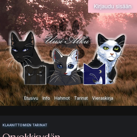
Siirry
Kirjaudu sisään
sisältöön
Etusivu
Info
Hahmot
Tarinat
Vieraskirja
KLAANITTOMIEN TARINAT
Orvokkisydän