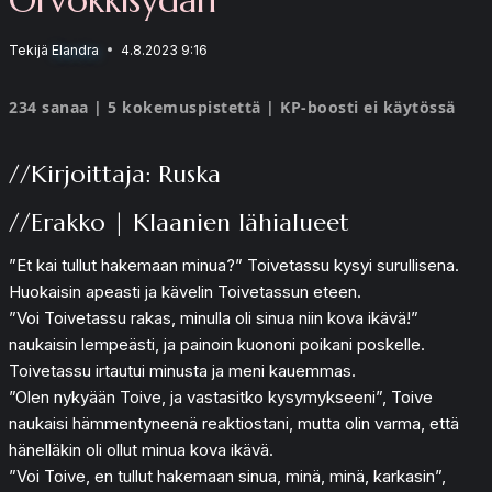
Tekijä
Elandra
4.8.2023 9:16
234 sanaa | 5 kokemuspistettä | KP-boosti ei käytössä
//Kirjoittaja: Ruska
//Erakko | Klaanien lähialueet
”Et kai tullut hakemaan minua?” Toivetassu kysyi surullisena.
Huokaisin apeasti ja kävelin Toivetassun eteen.
”Voi Toivetassu rakas, minulla oli sinua niin kova ikävä!”
naukaisin lempeästi, ja painoin kuononi poikani poskelle.
Toivetassu irtautui minusta ja meni kauemmas.
”Olen nykyään Toive, ja vastasitko kysymykseeni”, Toive
naukaisi hämmentyneenä reaktiostani, mutta olin varma, että
hänelläkin oli ollut minua kova ikävä.
”Voi Toive, en tullut hakemaan sinua, minä, minä, karkasin”,