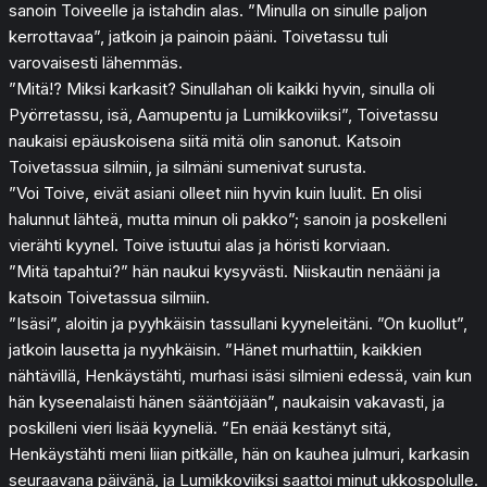
sanoin Toiveelle ja istahdin alas. ”Minulla on sinulle paljon
kerrottavaa”, jatkoin ja painoin pääni. Toivetassu tuli
varovaisesti lähemmäs.
”Mitä!? Miksi karkasit? Sinullahan oli kaikki hyvin, sinulla oli
Pyörretassu, isä, Aamupentu ja Lumikkoviiksi”, Toivetassu
naukaisi epäuskoisena siitä mitä olin sanonut. Katsoin
Toivetassua silmiin, ja silmäni sumenivat surusta.
”Voi Toive, eivät asiani olleet niin hyvin kuin luulit. En olisi
halunnut lähteä, mutta minun oli pakko”; sanoin ja poskelleni
vierähti kyynel. Toive istuutui alas ja höristi korviaan.
”Mitä tapahtui?” hän naukui kysyvästi. Niiskautin nenääni ja
katsoin Toivetassua silmiin.
”Isäsi”, aloitin ja pyyhkäisin tassullani kyyneleitäni. ”On kuollut”,
jatkoin lausetta ja nyyhkäisin. ”Hänet murhattiin, kaikkien
nähtävillä, Henkäystähti, murhasi isäsi silmieni edessä, vain kun
hän kyseenalaisti hänen sääntöjään”, naukaisin vakavasti, ja
poskilleni vieri lisää kyyneliä. ”En enää kestänyt sitä,
Henkäystähti meni liian pitkälle, hän on kauhea julmuri, karkasin
seuraavana päivänä, ja Lumikkoviiksi saattoi minut ukkospolulle.