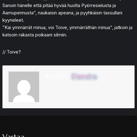
Sanoin hänelle että pitää hyvää huolta Pyörresielusta ja
Aamupennusta”, naukaisin apeana, ja pyyhkäisin tassullani
kyyneleet.
”Kai ymmärrät minua, voi Toive, ymmärräthän minua”, jatkoin ja
katsoin rakasta poikaani silmiin.
// Toive?
Author:
Elandra