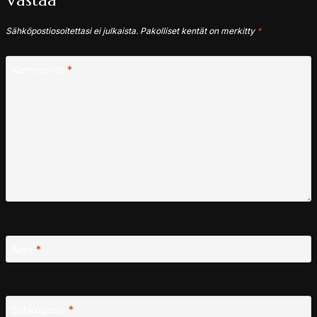
Vastaa
Sähköpostiosoitettasi ei julkaista.
Pakolliset kentät on merkitty
*
Kommentti
*
Nimi
*
Sähköposti
*