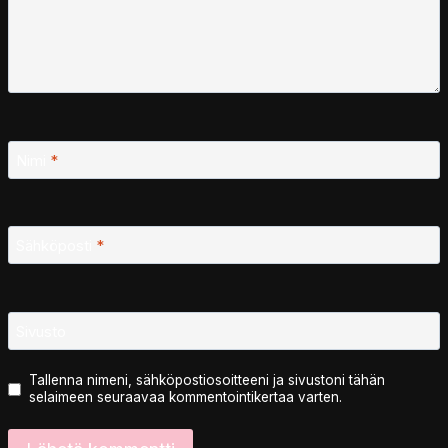
Nimi
*
Sähköposti
*
Sivusto
Tallenna nimeni, sähköpostiosoitteeni ja sivustoni tähän
selaimeen seuraavaa kommentointikertaa varten.