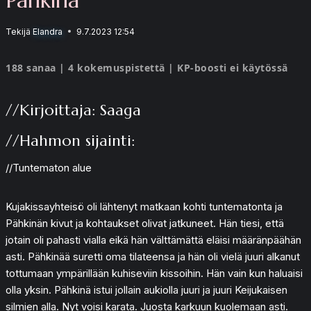
Tekijä
Elandra
9.7.2023 12:54
188 sanaa | 4 kokemuspistettä | KP-boosti ei käytössä
//Kirjoittaja: Saaga
//Hahmon sijainti:
//Tuntematon alue
Kujakissayhteisö oli lähtenyt matkaan kohti tuntematonta ja
Pähkinän kivut ja kohtaukset olivat jatkuneet. Hän tiesi, että
jotain oli pahasti vialla eikä hän välttämättä eläisi määränpäähän
asti. Pähkinää suretti oma tilateensa ja hän oli vielä juuri alkanut
tottumaan ympärillään kuhiseviin kissoihin. Hän vain kun haluaisi
olla yksin. Pähkinä istui jollain aukiolla juuri ja juuri Keijukaisen
silmien alla. Nyt voisi karata. Juosta karkuun kuolemaan asti.