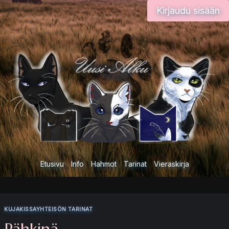
Siirry
Kirjaudu sisään
sisältöön
Etusivu
Info
Hahmot
Tarinat
Vieraskirja
KUJAKISSAYHTEISÖN TARINAT
Pähkinä