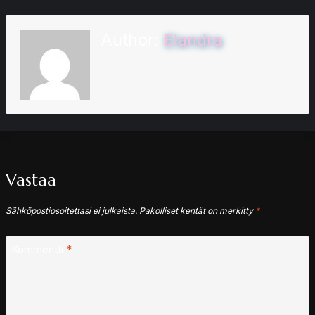
Author:
Elandra
Vastaa
Sähköpostiosoitettasi ei julkaista.
Pakolliset kentät on merkitty
*
Kommentti
*