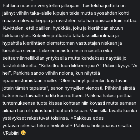
Pähkinä nousee verrytellen jalkojaan. Taisteluharjoittelu on
jäänyt vähän taka-alalle kipujen takia mutta syösähdän kohti
maassa olevaa keppiä ja ravistelen sitä hampaissani kuin rottaa.
Kuvittelen, että päälleni hyökkää, joku ja kierähdän sivuun
loikkaan ylös. Kokeilen potkaista takatassuillani ilmaa ja
hypähtää kierähtäen olemattoman vastustajan niskaan ja
kierähtää sivuun. Liike ei onnistu ensimmäisellä eikä
seitsemännelläkään yrityksellä mutta kahdeksas näyttää jo
taisteluliikkeeltä. “Keksitkö tuon liikkeen juuri?” Rubiini kysyi. “Ai
hei”, Pähkinä sanoo vähän nolona, kun näyttää
epäonnistumistaan muille. “Olen nähnyt joidenkin käyttävän
jotain tämän tapaista”, sanon hymyillen vienosti. Pähkinä siirtää
katseensa taivaalle turkki kuumottaen. Pähkinä haluisi peittää
tuntemuksensa tuota kissaa kohtaan niin kovasti mutta samaan
aikaan hän oli rakastunut tuohon kissaan. Vain sillä tavalla kuinka
ystävykset rakastuvat toisiinsa. *Rakkaus edes
ystävämielessä tekee heikoksi!* Pähkinä hoki päänsä sisällä.
//Rubiini