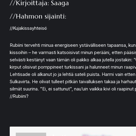
//Kirjoittaja: Saaga
//Hahmon sijainti:
//Kujakissayhteisö
Rubiini tervehti minua energiseen ystävälliseen tapaansa, kun
kissoihin – he varmasti katsoisivat minun perääni, etten pääsi
selvästi kestänyt vaan tämän oli pakko alkaa jutella jostakin: ”
kirput olisivat pomppineet turkissani ja halunneet minun raapi
Lehtisade oli alkanut jo ja lehtiä sateli puista. Harmi vain et
Sulkavirta. He olivat tulleet pitkän taivalluksen takaa ja har
silmät suurina. ”Ei, ei sattunut”, nau’uin vaikka kivi oli raapi
//Rubiini?