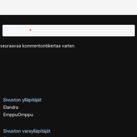
Sähköposti
*
n seuraavaa kommentointikertaa varten.
Sivuston ylläpitäjät
Elandra
EmppuOmppu
Sivuston varaylläpitäjät