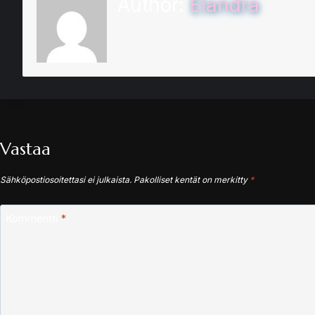
Author:
Elandra
Vastaa
Sähköpostiosoitettasi ei julkaista.
Pakolliset kentät on merkitty
*
Kommentti
*