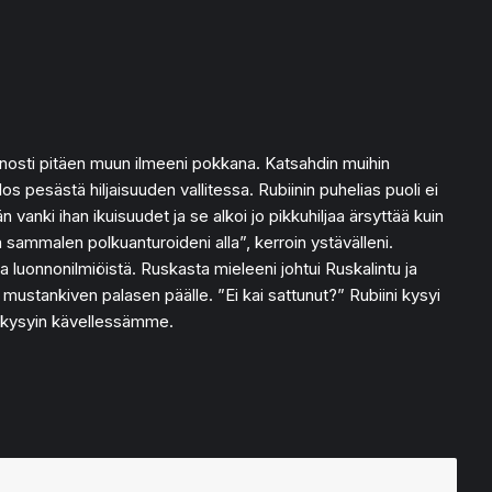
ienosti pitäen muun ilmeeni pokkana. Katsahdin muihin
s pesästä hiljaisuuden vallitessa. Rubiinin puhelias puoli ei
 vanki ihan ikuisuudet ja se alkoi jo pikkuhiljaa ärsyttää kuin
 sammalen polkuanturoideni alla”, kerroin ystävälleni.
a luonnonilmiöistä. Ruskasta mieleeni johtui Ruskalintu ja
 mustankiven palasen päälle. ”Ei kai sattunut?” Rubiini kysyi
a?” kysyin kävellessämme.