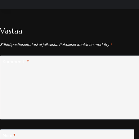
Vastaa
Sähköpostiosoitettasi ei julkaista.
Pakolliset kentät on merkitty
*
Kommentti
*
Nimi
*