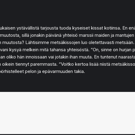
ijukaisen ystävällistä tarjousta tuoda kyseiset kissat kotiinsa. En 
muutosta, sillä jonakin päivänä yhteisö marssii maiden ja mantujen
eman muutosta? Lähtisimme metsäkissojen luo oletettavasti metsää
ivani kysyä melkein mitä tahansa yhteisöstä. “On, sinne on hurjan 
aan oliko hän innoissaan vai jotakin ihan muuta. En tuntenut naarast
 en oikein tiennyt paremmasta. “Voitko kertoa lisää niistä metsäki
 pörhistelleet pelon ja epävarmuuden takia.