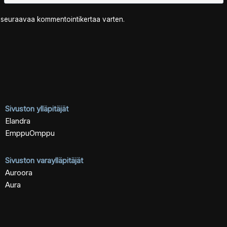
n seuraavaa kommentointikertaa varten.
Sivuston ylläpitäjät
Elandra
EmppuOmppu
Sivuston varaylläpitäjät
Auroora
Aura