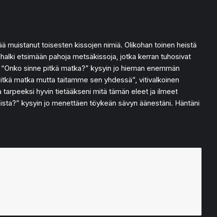
enää muistanut toisesten kissojen nimiä. Olikohan toinen heistä
 halki etsimään pahoja metsäkissoja, jotka kerran tuhosivat
n. “Onko sinne pitkä matka?” kysyin jo hieman enemmän
pitkä matka mutta taitamme sen yhdessä”, vitivalkoinen
a tarpeeksi hyvin tietääkseni mitä tämän eleet ja ilmeet
ssoista?” kysyin jo menettäen töykeän sävyn äänestäni. Häntäni