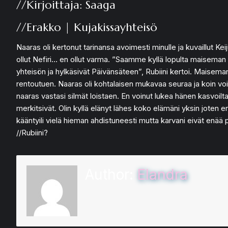
//Kirjoittaja: Saaga
//Erakko | Kujakissayhteisö
Naaras oli kertonut tarinansa avoimesti minulle ja kuvaillut Ke
ollut Nefiri… en ollut varma. ”Saamme kyllä lopulta maiseman 
yhteisön ja hylkäsivät Päivänsäteen”, Rubiini kertoi. Mais
rentoutuen. Naaras oli kohtalaisen mukavaa seuraa ja koin vo
naaras vastasi silmät loistaen. En voinut lukea hänen kasvoilt
merkitsivät. Olin kyllä elänyt lähes koko elämäni yksin joten
kääntyili vielä hieman ahdistuneesti mutta karvani eivät enää
//Rubiini?
Author:
Elandra