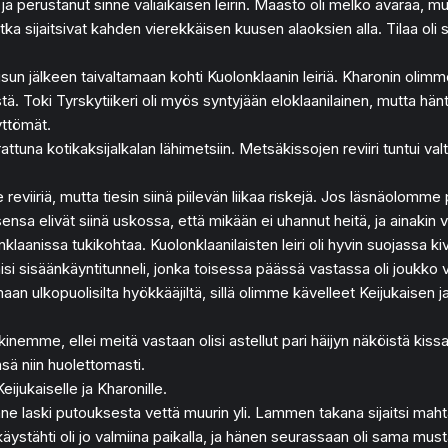
a perustanut sinne väliaikaisen leirin. Maasto oli melko avaraa, mut
a sijaitsivat kahden vierekkäisen kuusen alaoksien alla. Tilaa oli so
un jälkeen taivaltamaan kohti Kuolonklaanin leiriä. Kharonin olim
istä. Toki Tyrskytiikeri oli myös syntyjään eloklaanilainen, mutta hän
yttömät.
rattuna kotikaksijalkalan lähimetsiin. Metsäkissojen reviiri tuntui val
viiriä, mutta tiesin siinä piilevän liikaa riskejä. Jos läsnäolomme 
nsa elivät siinä uskossa, että mikään ei uhannut heitä, ja ainakin vi
anissa tukikohtaa. Kuolonklaanilaisten leiri oli hyvin suojassa kivi
si sisäänkäyntitunneli, jonka toisessa päässä vastassa oli joukko vih
n ulkopuolisilta hyökkääjiltä, sillä olimme kävelleet Keijukaisen ja
emme, ellei meitä vastaan olisi astellut pari häijyn näköistä kissa
ä niin huolettomasti.
jukaiselle ja Kharonille.
ne laski putouksesta vettä muurin yli. Lammen takana sijaitsi mah
tähti oli jo valmiina paikalla, ja hänen seurassaan oli sama musta