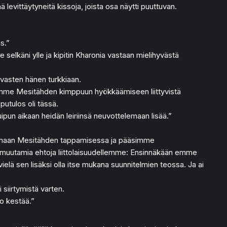
ä levittäytyneitä kissoja, joista osa näytti puuttuvan.
s.”
e selkäni ylle ja kipitin Kharonia vastaan mielihyvästä
 vasten hänen turkkiaan.
telumme Mesitähden kimppuun hyökkäämiseen liittyvistä
putulos oli tässä.
un aikaan heidän leiriinsä neuvottelemaan lisää.”
 auttamaan Mesitähden tappamisessa ja pääsimme
i muutamia ehtoja liittolaisuudellemme: Ensinnäkään emme
ielä sen lisäksi olla itse mukana suunnitelmien teossa. Ja ai
siirtymistä varten.
to kestää.”