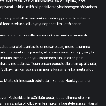
ta siellä täällä kasvoi tuuheaoksaisia kuusipuita, jotka
pivasti kaikille, mikä oli positiivista yhteishengen säilymisen
me päätyneet ottamaan mukaan siitä syystä, että entisenä
tä haastateltuani oli käynyt nopeasti ilmi, että hänen
tavalta, mutta toisaalta niin moni kissa vaatikin varmasti
paljastuisi eloklaanilaisille ennenaikojaan, menettäisimme
elä toistaiseksi oli parasta, että sama vaikutelma pysyi yllä.
muurin takana. Sen yli kiipeäminen tuskin oli helpoin
aisia metsäläisiä. Tosin eilisen perusteella aloin epäillä sitä,
 Sulkavirran kanssa sisään muina kissoina, eikä meitä ollut
a. Meitä oli ilmeisesti odotettu – kenties Henkäystähti ei
tavan Kuolonklaanin päällikön pesä, jossa olimme eilenkin
 naaras, joka oli ollut eilenkin mukana kuuntelemassa. Hän oli