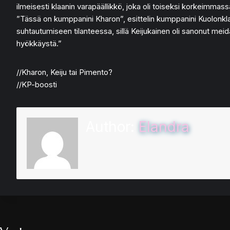
ilmeisesti klaanin varapäällikkö, joka oli toiseksi korkeimmass
”Tässä on kumppanini Kharon”, esittelin kumppanini Kuolonklaa
suhtautumiseen tilanteessa, sillä Keijukainen oli sanonut meid
hyökkäystä.”
//Kharon, Keiju tai Pimento?
//KP-boosti
Author:
Elandra