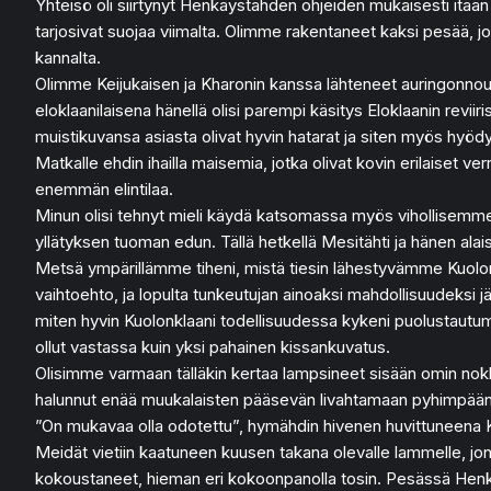
Yhteisö oli siirtynyt Henkäystähden ohjeiden mukaisesti itään j
tarjosivat suojaa viimalta. Olimme rakentaneet kaksi pesää, jotk
kannalta.
Olimme Keijukaisen ja Kharonin kanssa lähteneet auringonnous
eloklaanilaisena hänellä olisi parempi käsitys Eloklaanin reviir
muistikuvansa asiasta olivat hyvin hatarat ja siten myös hyöd
Matkalle ehdin ihailla maisemia, jotka olivat kovin erilaiset ver
enemmän elintilaa.
Minun olisi tehnyt mieli käydä katsomassa myös vihollisemme re
yllätyksen tuoman edun. Tällä hetkellä Mesitähti ja hänen alaise
Metsä ympärillämme tiheni, mistä tiesin lähestyvämme Kuolonkla
vaihtoehto, ja lopulta tunkeutujan ainoaksi mahdollisuudeksi jäi
miten hyvin Kuolonklaani todellisuudessa kykeni puolustautumaa
ollut vastassa kuin yksi pahainen kissankuvatus.
Olisimme varmaan tälläkin kertaa lampsineet sisään omin nokkin
halunnut enää muukalaisten pääsevän livahtamaan pyhimpääns
”On mukavaa olla odotettu”, hymähdin hivenen huvittuneena Kei
Meidät vietiin kaatuneen kuusen takana olevalle lammelle, jon
kokoustaneet, hieman eri kokoonpanolla tosin. Pesässä Henkäys