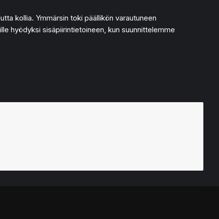
utta kollia. Ymmärsin toki päällikön varautuneen
ille hyödyksi sisäpiirintietoineen, kun suunnittelemme