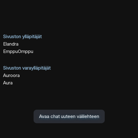
Sivuston ylläpitäjät
Elandra
EmppuOmppu
Sivuston varaylläpitäjät
Auroora
Aura
Avaa chat uuteen välilehteen