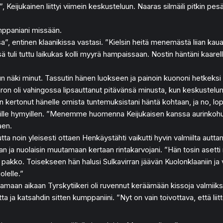
 Keijukainen liittyi viimein keskusteluun. Naaras silmäili pitkin pesä
mppaniani missään.
”, entinen klaanikissa vastasi. ”Kielsin heitä menemästä liian kaua
ä tuli tuttu laikukas kolli myyrä hampaissaan. Nostin häntäni kaarell
kun näki minut. Tassutin hänen luokseen ja painoin kuononi hetkeksi
. Kharon oli vahingossa lipsauttanut pitävänsä minusta, kun keskus
 kertonut hänelle omista tuntemuksistani häntä kohtaan, ja no, lop
ille hymyillen. ”Menemme huomenna Keijukaisen kanssa aurinkohuip
aen.
, mutta noin yleisesti ottaen Henkäystähti vaikutti hyvin valmiilta
 ja nuolaisin muutamaan kertaan rintakarvojani. ”Hän tosin asett
 pakko. Toisekseen hän halusi Sulkavirran jäävän Kuolonklaaniin ja v
olelle.”
maan aikaan Tyrskytiikeri oli ruvennut keräämään kissoja valmiiksi 
a ja katsahdin sitten kumppaniini. ”Nyt on vain toivottava, että liit