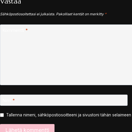
Vastaa
Sähköpostiosoitettasi ei julkaista.
Pakolliset kentät on merkitty
*
Kommentti
*
Nimi
*
Tallenna nimeni, sähköpostiosoitteeni ja sivustoni tähän selaimee