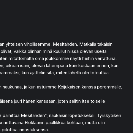
an yhteisen vihollisemme, Mesitähden. Matkalla takaisin
olivat, vaikka olinhan minä kuullut niissä olevan useita
miten mitättömältä oma joukkomme näytti heihin verrattuna.
hden, oikean isäni, olevan lähempänä kuin koskaan ennen, kun
ämmäksi, kun ajattelin sitä, miten lähellä olin toteuttaa
ssojen naukunaa, ja kun astuimme Keijukaisen kanssa peremmälle,
isenä juuri hänen kanssaan, joten selitin itse toiselle
päihittää Mesitähden”, naukaisin lopetukseksi. Tyrskytiikeri
kannettavana Eloklaanin päällikköä kohtaan, mutta olin
 piilottaa innostuksensa.