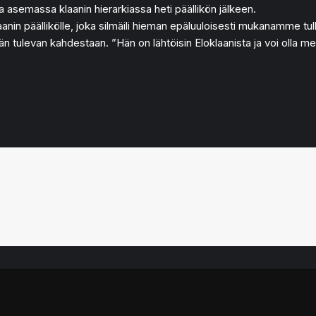
a asemassa klaanin hierarkiassa heti päällikön jälkeen.
nin päällikölle, joka silmäili hieman epäluuloisesti mukanamme tull
än tulevan kahdestaan. ”Hän on lähtöisin Eloklaanista ja voi olla me