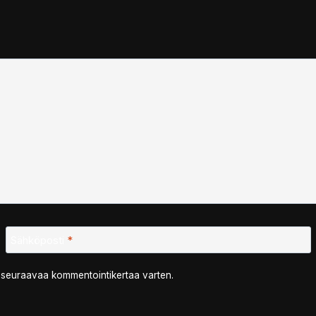
Sähköposti
*
n seuraavaa kommentointikertaa varten.