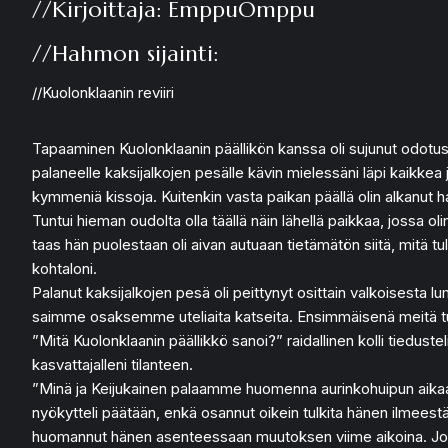
//Kirjoittaja: EmppuOmppu
//Hahmon sijainti:
//Kuolonklaanin reviiri
Tapaaminen Kuolonklaanin päällikön kanssa oli sujunut odotus
palaneelle kaksijalkojen pesälle kävin mielessäni läpi kaikkea 
kymmeniä kissoja. Kuitenkin vasta paikan päällä olin alkanut
Tuntui hieman oudolta olla täällä näin lähellä paikkaa, jossa
taas hän puolestaan oli aivan autuaan tietämätön siitä, mitä tu
kohtaloni.
Palanut kaksijalkojen pesä oli peittynyt osittain valkoisesta 
saimme osaksemme uteliaita katseita. Ensimmäisenä meitä tul
”Mitä Kuolonklaanin päällikkö sanoi?” raidallinen kolli tieduste
kasvattajalleni tilanteen.
”Minä ja Keijukainen palaamme huomenna aurinkohuipun aikaan 
nyökytteli päätään, enkä osannut oikein tulkita hänen ilmeestää
huomannut hänen asenteessaan muutoksen viime aikoina. Joko k