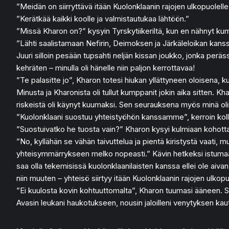
”Meidän on siirryttävä itään Kuolonklaanin rajojen ulkopuolelle”,
”Kerätkää kaikki koolle ja valmistautukaa lähtöön.”
”Missä Kharon on?” kysyin Tyrskytiikeriltä, kun en nähnyt ku
”Lähti saalistamaan Nefirin, Deimoksen ja Järkäleloikan kanssa
Juuri silloin pesään tupsahti neljän kissan joukko, jonka peräss
kehräten – minulla oli hänelle niin paljon kerrottavaa!
”Te palasitte jo”, Kharon totesi hiukan yllättyneen oloisena, 
Minusta ja Kharonista oli tullut kumppanit jokin aika sitten
riskeistä oli käynyt kuumaksi. Sen seurauksena myös minä olin
”Kuolonklaani suostuu yhteistyöhön kanssamme”, kerroin koll
”Suostuivatko he tuosta vain?” Kharon kysyi kulmiaan kohott
”No, kyllähän se vähän taivuttelua ja pientä kiristystä vaati
yhteisymmärrykseen melko nopeasti.” Kävin hetkeksi istumaan
saa olla tekemisissä kuolonklaanilaisten kanssa ellei ole aivan
niin muuten – yhteisö siirtyy itään Kuolonklaanin rajojen ulkopu
”Ei kuulosta kovin kohtuuttomalta”, Kharon tuumasi ääneen. Sa
Avasin leukani haukotukseen, nousin jaloilleni venytyksen kautt