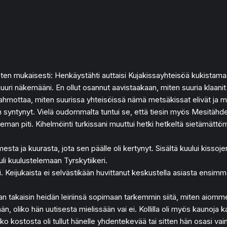
ten mukaisesti: Henkäystähti auttaisi Kujakissayhteisöä kukistama
juuri näkemääni. En ollut osannut aavistaakaan, miten suuria klaanit 
 hahmottaa, miten suurissa yhteisöissä nämä metsäkissat elivät ja 
 olin syntynyt. Vielä oudommalta tuntui se, että tiesin myös Mesitä
leman piti. Kihelmöinti turkissani muuttui hetki hetkeltä sietämättöm
lumesta ja kuurasta, jota sen päälle oli kertynyt. Sisältä kuului ki
i kuulustelemaan Tyrskytiikeri.
li. Keijukaista ei selvästikään huvittanut keskustella asiasta ensimmä
takaisin heidän leiriinsä sopimaan tarkemmin siitä, miten aiomme 
n, oliko hän uutisesta mielissään vai ei. Kollilla oli myös kaunoja 
ostosta oli tullut hänelle yhdentekevää tai sitten hän osasi vain