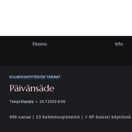
Siirry
sisältöön
Etusivu
Info
KUJAKISSAYHTEISÖN TARINAT
Päivänsäde
Tekijä
Elandra
24.7.2023 9:00
909 sanaa | 23 kokemuspistettä | ⚡ KP-boosti käytössä 