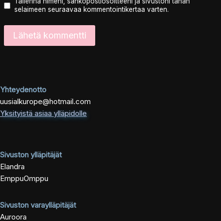
Tallenna nimeni, sähköpostiosoitteeni ja sivustoni tähän
selaimeen seuraavaa kommentointikertaa varten.
Yhteydenotto
uusialkurope@hotmail.com
Yksityistä asiaa ylläpidolle
Sivuston ylläpitäjät
Elandra
EmppuOmppu
Sivuston varaylläpitäjät
Auroora