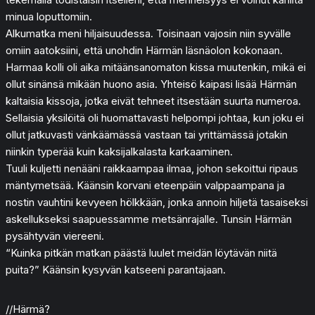
minua loputtomiin.
Alkumatka meni hiljaisuudessa. Toisinaan vajosin niin syvälle
omiin aatoksiini, että unohdin Härmän läsnäolon kokonaan.
Harmaa kolli oli aika mitäänsanomaton kissa muutenkin, mikä ei
ollut sinänsä mikään huono asia. Yhteisö kaipasi lisää Härmän
kaltaisia kissoja, jotka eivät tehneet itsestään suurta numeroa.
Sellaisia yksilöitä oli huomattavasti helpompi johtaa, kun joku ei
ollut jatkuvasti vänkäämässä vastaan tai yrittämässä jotakin
niinkin typerää kuin kaksijalkalasta karkaaminen.
Tuuli kuljetti nenääni raikkaampaa ilmaa, johon sekoittui ripaus
mäntymetsää. Käänsin korvani eteenpäin valppaampana ja
nostin vauhtini kevyeen hölkkään, jonka annoin hiljetä tasaiseksi
askellukseksi saapuessamme metsänrajalle. Tunsin Härmän
pysähtyvän viereeni.
“Kuinka pitkän matkan päästä luulet meidän löytävän niitä
puita?” Käänsin kysyvän katseeni parantajaan.
//Härmä?