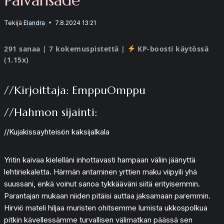
Tekijä
Elandra
7.8.2024 13:21
291 sanaa | 7 kokemuspistettä |
KP-boosti käytössä
(1.15x)
//Kirjoittaja: EmppuOmppu
//Hahmon sijainti:
//Kujakissayhteisön kaksijalkala
Yritin kaivaa kielelläni inhottavasti hampaan väliin jäänyttä
lehtiriekaletta. Härmän antaminen yrttien maku viipyili yhä
suussani, enkä voinut sanoa tykkääväni siitä erityisemmin.
Parantajan mukaan niiden pitäisi auttaa jaksamaan paremmin.
Hirviö mateli hiljaa muristen ohitsemme lumista ukkospolkua
pitkin kävellessämme turvallisen välimatkan päässä sen