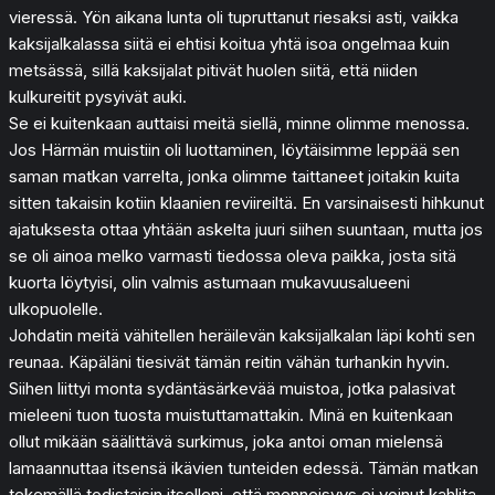
vieressä. Yön aikana lunta oli tupruttanut riesaksi asti, vaikka
kaksijalkalassa siitä ei ehtisi koitua yhtä isoa ongelmaa kuin
metsässä, sillä kaksijalat pitivät huolen siitä, että niiden
kulkureitit pysyivät auki.
Se ei kuitenkaan auttaisi meitä siellä, minne olimme menossa.
Jos Härmän muistiin oli luottaminen, löytäisimme leppää sen
saman matkan varrelta, jonka olimme taittaneet joitakin kuita
sitten takaisin kotiin klaanien reviireiltä. En varsinaisesti hihkunut
ajatuksesta ottaa yhtään askelta juuri siihen suuntaan, mutta jos
se oli ainoa melko varmasti tiedossa oleva paikka, josta sitä
kuorta löytyisi, olin valmis astumaan mukavuusalueeni
ulkopuolelle.
Johdatin meitä vähitellen heräilevän kaksijalkalan läpi kohti sen
reunaa. Käpäläni tiesivät tämän reitin vähän turhankin hyvin.
Siihen liittyi monta sydäntäsärkevää muistoa, jotka palasivat
mieleeni tuon tuosta muistuttamattakin. Minä en kuitenkaan
ollut mikään säälittävä surkimus, joka antoi oman mielensä
lamaannuttaa itsensä ikävien tunteiden edessä. Tämän matkan
tekemällä todistaisin itselleni, että menneisyys ei voinut kahlita