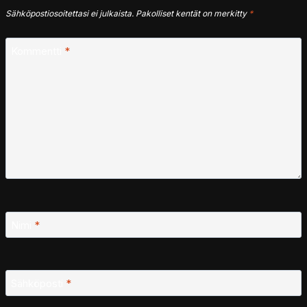
Sähköpostiosoitettasi ei julkaista.
Pakolliset kentät on merkitty
*
Kommentti
*
Nimi
*
Sähköposti
*