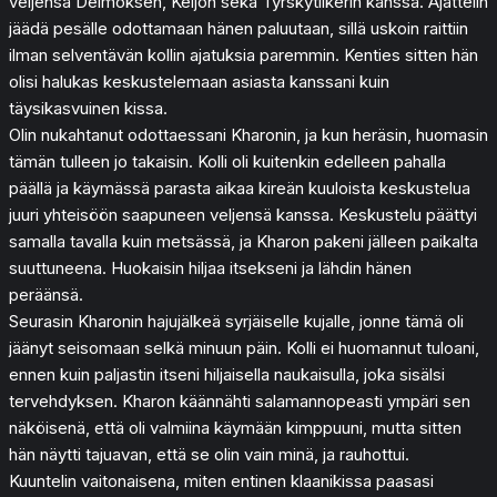
veljensä Deimoksen, Keijon sekä Tyrskytiikerin kanssa. Ajattelin
jäädä pesälle odottamaan hänen paluutaan, sillä uskoin raittiin
ilman selventävän kollin ajatuksia paremmin. Kenties sitten hän
olisi halukas keskustelemaan asiasta kanssani kuin
täysikasvuinen kissa.
Olin nukahtanut odottaessani Kharonin, ja kun heräsin, huomasin
tämän tulleen jo takaisin. Kolli oli kuitenkin edelleen pahalla
päällä ja käymässä parasta aikaa kireän kuuloista keskustelua
juuri yhteisöön saapuneen veljensä kanssa. Keskustelu päättyi
samalla tavalla kuin metsässä, ja Kharon pakeni jälleen paikalta
suuttuneena. Huokaisin hiljaa itsekseni ja lähdin hänen
peräänsä.
Seurasin Kharonin hajujälkeä syrjäiselle kujalle, jonne tämä oli
jäänyt seisomaan selkä minuun päin. Kolli ei huomannut tuloani,
ennen kuin paljastin itseni hiljaisella naukaisulla, joka sisälsi
tervehdyksen. Kharon käännähti salamannopeasti ympäri sen
näköisenä, että oli valmiina käymään kimppuuni, mutta sitten
hän näytti tajuavan, että se olin vain minä, ja rauhottui.
Kuuntelin vaitonaisena, miten entinen klaanikissa paasasi