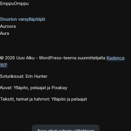
EmppuOmppu
Sivuston varaylläpitäjät
Auroora
Aura
© 2026 Uusi Alku - WordPress-teema suunnittelijalta
Kadence
WP
Soturikissat: Erin Hunter
Kuvat: Ylläpito, pelaajat ja Pixabay
Tekstit, tarinat ja hahmot: Ylläpito ja pelaajat
Avaa chat uuteen välilehteen