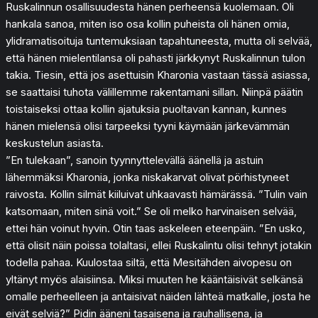
Ruskalinnun osallisuudesta hänen perheensä kuolemaan. Oli
hankala sanoa, miten iso osa kollin puheista oli hänen omia,
ylidramatisoituja tuntemuksiaan tapahtuneesta, mutta oli selvää,
että hänen mielentilansa oli pahasti järkkynyt Ruskalinnun tulon
takia. Tiesin, että jos asettuisin Kharonia vastaan tässä asiassa,
se saattaisi tuhota välillemme rakentamani sillan. Niinpä päätin
toistaiseksi ottaa kollin ajatuksia puoltavan kannan, kunnes
hänen mielensä olisi tarpeeksi tyyni käymään järkevämmän
keskustelun asiasta.
”En tulekaan”, sanoin tyynnyttelevällä äänellä ja astuin
lähemmäksi Kharonia, jonka niskakarvat olivat pörhistyneet
raivosta. Kollin silmät kiiluivat uhkaavasti hämärässä. ”Tulin vain
katsomaan, miten sinä voit.” Se oli melko harvinaisen selvää,
ettei hän voinut hyvin. Otin taas askeleen eteenpäin. ”En usko,
että olisit näin poissa tolaltasi, ellei Ruskalintu olisi tehnyt jotakin
todella pahaa. Kuulostaa siltä, että Mesitähden aivopesu on
yltänyt myös alaisiinsa. Miksi muuten he kääntäisivät selkänsä
omalle perheelleen ja antaisivat näiden lähteä matkalle, josta he
eivät selviä?” Pidin ääneni tasaisena ja rauhallisena, ja