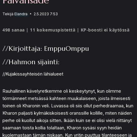
Tekijä
Elandra
2.5.2023 7:53
498 sanaa | 11 kokemuspistettä | KP-boosti ei käytössä
//Kirjoittaja: EmppuOmppu
//Hahmon sijainti:
//Kujakissayhteisön lähialueet
Rauhallinen kävelyretkemme oli keskeytynyt, kun olimme
törmänneet metsässä kahteen muukalaiseen, joista ilmeisesti
toinen oli Kharonin veli. Luvassa oli siis ollut perhedraamaa, kun
Kharon paljasti kylmäkiskoisesti oranssille kollille, miten näiden
perhe oli kuollut aikoja sitten. Ikään kuin se ei olisi vielä riittänyt
saamaan toista kollia tolaltaan, Kharon sysäsi syyn heidän
kuolemastaan tämän niskaan. Kun yritin puuttua tilanteeseen ja