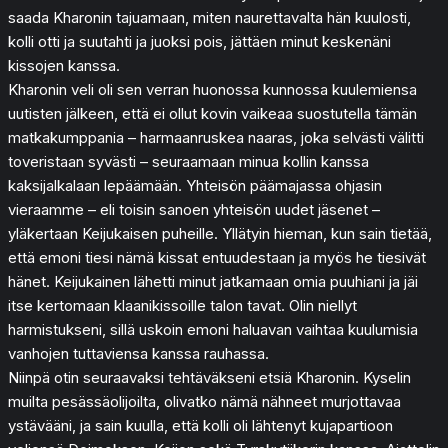
saada Kharonin tajuamaan, miten naurettavalta hän kuulosti,
kolli otti ja suutahti ja juoksi pois, jättäen minut keskenäni
kissojen kanssa.
Kharonin veli oli sen verran huonossa kunnossa kuulemiensa
uutisten jälkeen, että ei ollut kovin vaikeaa suostutella tämän
matkakumppania – harmaanruskea naaras, joka selvästi välitti
toveristaan syvästi – seuraamaan minua kollin kanssa
kaksijalkalaan lepäämään. Yhteisön päämajassa ohjasin
vieraamme – eli toisin sanoen yhteisön uudet jäsenet –
yläkertaan Keijukaisen puheille. Yllätyin hieman, kun sain tietää,
että emoni tiesi nämä kissat entuudestaan ja myös he tiesivät
hänet. Keijukainen lähetti minut jatkamaan omia puuhiani ja jäi
itse kertomaan klaanikissoille talon tavat. Olin niellyt
harmistukseni, sillä uskoin emoni haluavan vaihtaa kuulumisia
vanhojen tuttaviensa kanssa rauhassa.
Niinpä otin seuraavaksi tehtäväkseni etsiä Kharonin. Kyselin
muilta pesässäolijoilta, olivatko nämä nähneet murjottavaa
ystävääni, ja sain kuulla, että kolli oli lähtenyt kujapartioon