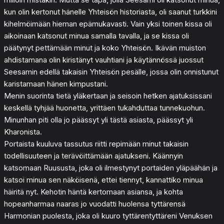
kun olin kertonut hänelle Yhteisön historiasta, oli saanut turkkini
kihelmöimään hieman epämukavasti. Vain yksi toinen kissa oli
aikoinaan katsonut minua samalla tavalla, ja se kissa oli
päätynyt pettämään minut ja koko Yhteisön. Ikävän muiston
ahdistamana olin kiristänyt vauhtiani ja käytännössä juossut
Seesamin edellä takaisin Yhteisön pesälle, jossa olin onnistunut
karistamaan hänen kimpustani.
Menin suorinta tietä yläkertaan ja seisoin hetken ajatuksissani
keskellä tyhjää huonetta, yrittäen tukahduttaa tunnekuohun.
Minunhan piti olla jo päässyt yli tästä asiasta, päässyt yli
Kharonista.
Portaista kuuluva tassutus riitti repimään minut takaisin
todellisuuteen ja terävöittämään ajatukseni. Käännyin
katsomaan Ruususta, joka oli ilmestynyt portaiden yläpäähän ja
katsoi minua sen näköisenä, ettei tiennyt, kannattiko minua
häiritä nyt. Kehotin häntä kertomaan asiansa, ja kohta
hopeanharmaa naaras jo vuodatti huolensa tyttärensä
Harmonian puolesta, joka oli kuuro tyttärentyttäreni Venuksen