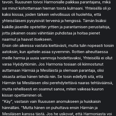
tavoin. Ruusunen toivoi Harmonialle paikkaa parantajana, mikä
sai minut kohottamaan hieman toista kulmaani. Yhteisöllä oli jo
kaksi kissaa, joiden tärkein velvollisuus oli huolehtia, että
yhteisöläiseni pysyisivät terveinä ja hengissä. Tämän lisäksi
kaikille jäsenille opetettiin yrttien ja parantamisen perustaitoja,
jotta jokainen osaisi vähintään puhdistaa ja hoitaa pienet
naarmut ja haavat itsekseen.
Ensin olin aikeissa vastata kieltävästi, mutta tulin nopeasti toisiin
aatoksiin, kun ajattelin asiaa syvemmin. Rottien aiheuttaessa
meille harmia ja uusia vammoja hoidettavaksi, Yhteisöllä ei ollut
varaa Hyödyttömiin. Jos Harmonia tosiaan oli kiinnostunut
auttamaan Härmää ja Mesiläistä ja olemaan parantaja, olisi
viisasta antaa hänen tehdä niin. Se tosin edellytti sitä, että
Härmän tai Mesiläisen olisi perehdytettävä naaras tehtäväänsä,
mutta rehellisesti en osannut sanoa, miten vaikeaa kuuron
kissan opettaminen oli.
“Käy”, vastasin vain Ruususen anomukseen ja huiskaisin
hännälläni. “Mutta hänen on puhuttava ensin Härmän ja
Mesiläisen kanssa tästä. Jos he uskovat, että Harmoniasta voi