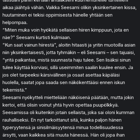
aikaa jäähtyä vähän. Vaikka Seesami olikin yksinkertainen kissa,
huutaminen ei tekisi oppimisesta hänelle yhtään sen
helpompaa.
“Miten muka voin hyökätä sellaisen hiiren kimppuun, jota en
näe?” Seesami kurtisti kulmiaan.
“Kun saat vainun hiirestä”, aloitin hitaasti ja yritin muotoilla asian
niin yksinkertaisesti, jotta tyhmäkin – eli Seesami – sen tajuaisi,
“yritä paikantaa, mistä suunnasta haju tulee. Sen lisäksi sinun
tulee käyttää korviasi, sillä useimmiten saaliin kuulee ensin. Ja
jos olet tarpeeksi kärsivällinen ja osaat asettaa käpäläsi
huolella, saatat jopa saada sen näkökenttääsi ennen iskun
tekemistä.”
Seesami nyökytteli mietteliään näköisenä päätään, mutta jokin
kertoi, että olisin voinut yhtä hyvin opettaa puupölkkyä.
Seesamissa oli kuitenkin jotain sellaista, joka sai oloni kumman
rauhalliseksi. En nyt tarkoittanut sitä, kuinka paljon hänen
typeryytensä ja sinisilmäisyytensä minua todellisuudessa
ärsytti, vaan kaikkea sitä muuta hänessä. Hän oli jopa ihan