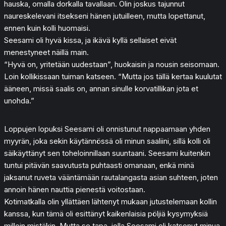
hauska, omalla dorkalla tavallaan. Olin joskus tajunnut
naureskelevani itsekseni hänen jutuilleen, mutta lopettanut,
ennen kuin kolli huomaisi.
Seesami oli hyvä kissa, ja ikävä kyllä sellaiset eivät
menestyneet näillä main.
“Hyvä on, yritetään uudestaan”, huokaisin ja nousin seisomaan.
Loin kollikissaan tuiman katseen. “Mutta jos tällä kertaa kuulutat
ääneen, missä saalis on, annan sinulle korvatillikan jota et
unohda.”
Loppujen lopuksi Seesami oli onnistunut nappaamaan yhden
myyrän, joka sekin käytännössä oli minun saaliini, sillä kolli oli
säikäyttänyt sen toheloinnillaan suuntaani. Seesami kuitenkin
tuntui pitävän saavutusta puhtaasti omanaan, enkä minä
jaksanut ruveta vääntämään rautalangasta asian suhteen, joten
annoin hänen nauttia pienestä voitostaan.
Kotimatkalla olin yllättäen lähtenyt mukaan jutustelemaan kollin
kanssa, kun tämä oli esittänyt kaikenlaisia pöljiä kysymyksiä
milloin mistäkin. Mutta se tapa, jolla Seesami oli katsonut minua,