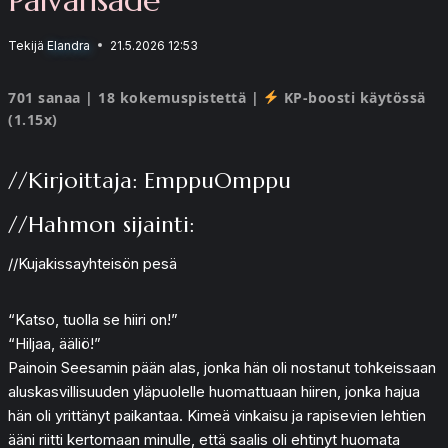
Tekijä
Elandra
21.5.2026 12:53
701 sanaa | 18 kokemuspistettä |
KP-boosti käytössä
(1.15x)
//Kirjoittaja: EmppuOmppu
//Hahmon sijainti:
//Kujakissayhteisön pesä
“Katso, tuolla se hiiri on!”
“Hiljaa, ääliö!”
Painoin Seesamin pään alas, jonka hän oli nostanut tohkeissaan
aluskasvillisuuden yläpuolelle huomattuaan hiiren, jonka hajua
hän oli yrittänyt paikantaa. Kimeä vinkaisu ja rapisevien lehtien
ääni riitti kertomaan minulle, että saalis oli ehtinyt huomata