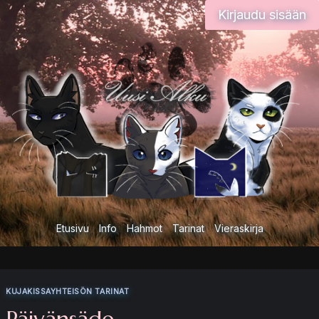
Siirry
Kirjaudu sisään
sisältöön
Etusivu
Info
Hahmot
Tarinat
Vieraskirja
KUJAKISSAYHTEISÖN TARINAT
Päivänsäde