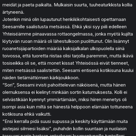
meidät ja paeta paikalta. Mulkaisin suurta, tuuheaturkkista kollia
ärtyneenä.
Jotenkin minä olin lupautunut henkilökohtaisesti opettamaan
Seesamille saalistusta metsässä. Ehkä yksi syy piili edelleen
Yhteisöämme piinaavassa rottaongelmassa, jonka myötä kujilta
löytyvän ruoan määrä oli lähestulkoon puolittunut. Olin lisännyt
ruoanetsijäpartioiden määrää kaksijalkalan ulkopuolella siinä
toivossa, että tuoretta riistaa olisi tarjolla paremmin, mutta ikävä
tosiseikka oli se, että monet kissat Yhteisössä eivät tienneet,
miten metsässä saalistettiin. Seesami entisenä kotikisuna kuului
näiden tietämättömien kärkijoukkoon.
“Sori”, Seesami irvisti pahoittelevan näköisenä, mutta hänen
olemuksensa ei kielinyt minkään sortin katumuksesta. Kolli ei
selvästikään kyennyt ymmärtämään, miksi hiiren menetys oli
isompi asia kuin miltä se hänestä helppoon elämään tottuneena
kotikisuna ehkä vaikutti.
“Ensi kerralla pidä suusi supussa ja keskity käyttämään muita
aistejasi silmiesi lisäksi”, puhahdin kollin suuntaan ja nuolaisin
tassuani pariin kertaan antaakseni kuumentuneille tunteilleni