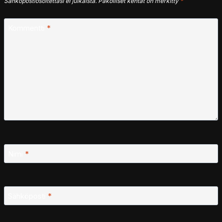
Sähköpostiosoitettasi ei julkaista.
Pakolliset kentät on merkitty
*
Kommentti
*
Nimi
*
Sähköposti
*