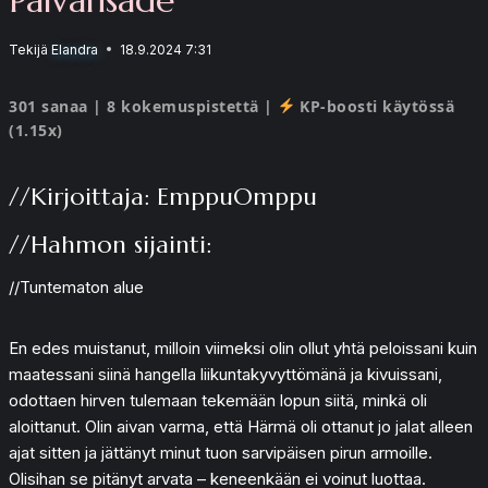
Tekijä
Elandra
18.9.2024 7:31
301 sanaa | 8 kokemuspistettä |
KP-boosti käytössä
(1.15x)
//Kirjoittaja: EmppuOmppu
//Hahmon sijainti:
//Tuntematon alue
En edes muistanut, milloin viimeksi olin ollut yhtä peloissani kuin
maatessani siinä hangella liikuntakyvyttömänä ja kivuissani,
odottaen hirven tulemaan tekemään lopun siitä, minkä oli
aloittanut. Olin aivan varma, että Härmä oli ottanut jo jalat alleen
ajat sitten ja jättänyt minut tuon sarvipäisen pirun armoille.
Olisihan se pitänyt arvata – keneenkään ei voinut luottaa.