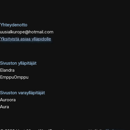
Yhteydenotto
uusialkurope@hotmail.com
Yksityistä asiaa ylläpidolle
Sivuston ylläpitäjät
Elandra
EmppuOmppu
Sivuston varaylläpitäjät
Auroora
Aura