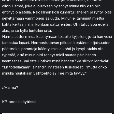
olikin Härmä, joka ei ollutkaan hylännyt minua niin kuin olin
ehtinyt jo ajatella. Raidallinen kolli kumartui lähelleni ja ryhtyi oitis
selvittämään vammojeni laajuutta. Minun ei tarvinnut miettiä
kahta kertaa, mihin kohtaan sattui eniten. Olin tullut lapa edellä
alas, ja se kyllä tuntuikin siltä.
Härmä auttoi minua kääntymään toiselle kyljelleni, jotta hän voisi
tarkastaa lapani. Hermostuttavan pitkään kestänen hiljaisuuden
päätteeksi parantaja kääntyi minua kohti ja kysyi jotakin niin
typerää, että minun olisi tehnyt mieli nauraa päin hänen
naamaansa. Vai että luotinko minä häneen? Ja siilitkin lentävät!
“En todellakaan”, sihahdin irvistellen tuskaisesti, “mutta onko
minulla muitakaan vaihtoehtoja? Tee mitä täytyy.”
//Härmä?
KP-boosti käytössä