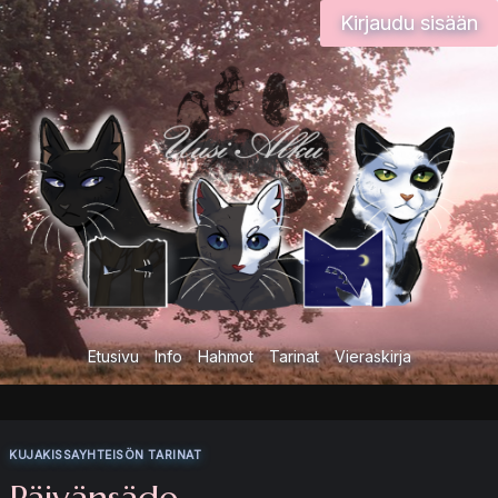
Siirry
Kirjaudu sisään
sisältöön
Etusivu
Info
Hahmot
Tarinat
Vieraskirja
KUJAKISSAYHTEISÖN TARINAT
Päivänsäde