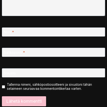
Nimi
*
Sähköposti
*
Sivusto
Tallenna nimeni, sähköpostiosoitteeni ja sivustoni tähän
selaimeen seuraavaa kommentointikertaa varten.