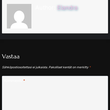
Author:
Elandra
Vastaa
Sähköpostiosoitettasi ei julkaista.
Pakolliset kentät on merkitty
*
Kommentti
*