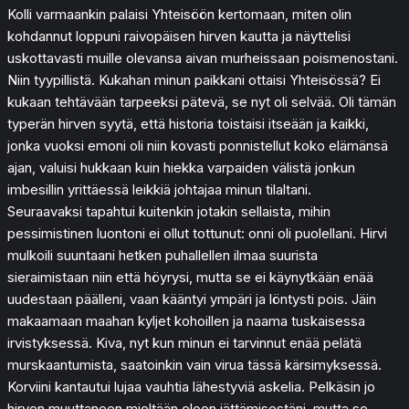
Kolli varmaankin palaisi Yhteisöön kertomaan, miten olin
kohdannut loppuni raivopäisen hirven kautta ja näyttelisi
uskottavasti muille olevansa aivan murheissaan poismenostani.
Niin tyypillistä. Kukahan minun paikkani ottaisi Yhteisössä? Ei
kukaan tehtävään tarpeeksi pätevä, se nyt oli selvää. Oli tämän
typerän hirven syytä, että historia toistaisi itseään ja kaikki,
jonka vuoksi emoni oli niin kovasti ponnistellut koko elämänsä
ajan, valuisi hukkaan kuin hiekka varpaiden välistä jonkun
imbesillin yrittäessä leikkiä johtajaa minun tilaltani.
Seuraavaksi tapahtui kuitenkin jotakin sellaista, mihin
pessimistinen luontoni ei ollut tottunut: onni oli puolellani. Hirvi
mulkoili suuntaani hetken puhallellen ilmaa suurista
sieraimistaan niin että höyrysi, mutta se ei käynytkään enää
uudestaan päälleni, vaan kääntyi ympäri ja löntysti pois. Jäin
makaamaan maahan kyljet kohoillen ja naama tuskaisessa
irvistyksessä. Kiva, nyt kun minun ei tarvinnut enää pelätä
murskaantumista, saatoinkin vain virua tässä kärsimyksessä.
Korviini kantautui lujaa vauhtia lähestyviä askelia. Pelkäsin jo
hirven muuttaneen mieltään eloon jättämisestäni, mutta se