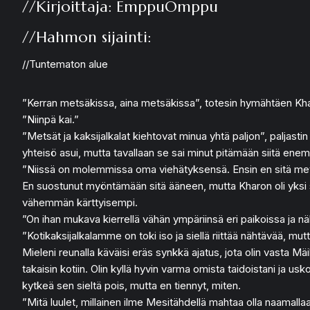
//Kirjoittaja: EmppuOmppu
//Hahmon sijainti:
//Tuntematon alue
”Kerran metsäkissa, aina metsäkissa”, totesin hymähtäen Kharo
”Niinpä kai.”
”Metsät ja kaksijalkalat kiehtovat minua yhtä paljon”, paljasti
yhteisö asui, mutta tavallaan se sai minut pitämään siitä enem
”Niissä on molemmissa oma viehätyksensä. Ensin en sitä me
En suostunut myöntämään sitä ääneen, mutta Kharon oli yksi 
vähemmän kärttyisempi.
”On ihan mukava kierrellä vähän ympäriinsä eri paikoissa ja nä
”Kotikaksijalkalamme on toki iso ja siellä riittää nähtävää, m
Mieleni reunalla käväisi eräs synkkä ajatus, jota olin vasta M
takaisin kotiin. Olin kyllä hyvin varma omista taidoistani ja us
kytkeä sen sieltä pois, mutta en tiennyt, miten.
”Mitä luulet, millainen ilme Mesitähdellä mahtaa olla naamallaa