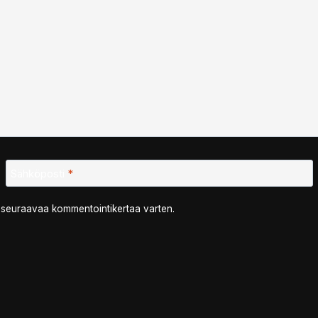
Sähköposti
*
n seuraavaa kommentointikertaa varten.