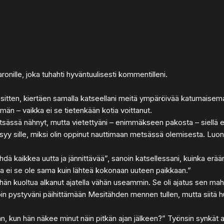
nille, joka tuhahti hyväntuulisesti kommentilleni.
n sitten, kiertäen samalla katseellani meitä ympäröivää katumaisema
män – vaikka ei se tietenkään kotia voittanut.
tsässä nähnyt, mutta vietettyäni – enimmäkseen pakosta – siell
syy sille, miksi olin oppinut nauttimaan metsässä olemisesta. Luo
hdä kaikkea uutta ja jännittävää”, sanoin katsellessani, kuinka er
utta ei se ole sama kuin lähteä kokonaan uuteen paikkaan.”
äihän kuoltua alkanut ajatella vähän useammin. Se oli ajatus sen ma
koin pystyväni päihittämään Mesitähden mennen tullen, mutta siitä hu
n, kun hän näkee minut näin pitkän ajan jälkeen?” Työnsin synkät aat