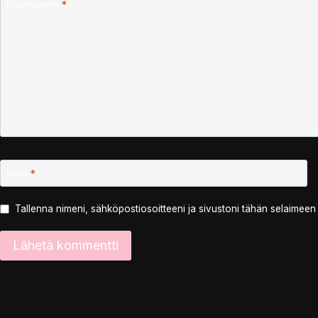
Kommentti
*
Nimi
*
Tallenna nimeni, sähköpostiosoitteeni ja sivustoni tähän selaimee