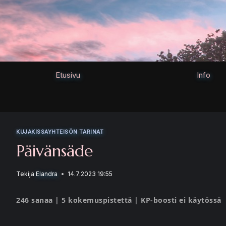
Siirry
sisältöön
Etusivu
Info
KUJAKISSAYHTEISÖN TARINAT
Päivänsäde
Tekijä
Elandra
14.7.2023 19:55
246 sanaa | 5 kokemuspistettä | KP-boosti ei käytössä