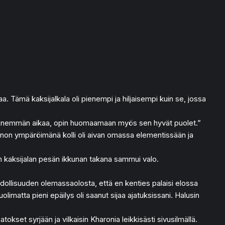
a. Tämä kaksijalkala oli pienempi ja hiljaisempi kuin se, jossa
ä enemmän aikaa, opin huomaamaan myös sen hyvät puolet.”
nnon ympäröimänä kolli oli aivan omassa elementissään ja
ään kaksijalan pesän ikkunan takana sammui valo.
hdollisuuden olemassaolosta, että en kenties palaisi elossa
olimatta pieni epäilys oli saanut sijaa ajatuksissani. Halusin
okset syrjään ja vilkaisin Kharonia leikkisästi sivusilmällä.