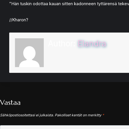
”Hän tuskin odottaa kauan sitten kadonneen tyttärensä tekev
//Kharon?
Author:
Elandra
Vastaa
Sähköpostiosoitettasi ei julkaista.
Pakolliset kentät on merkitty
*