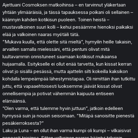
Ajettuani Cosmoksen matkoihinsa – en tarvinnut yläkertaan
yhtään ylimääräisiä, ja tässä tapauksessa poikani oli sellainen –
käännyin kahden kotikisun puoleen. Toinen heistä –
mustavalkoinen suuri kolli – kehui pesäämme hienoksi paikaksi
elää ja valkoinen naaras myötäili tätä.
”Mukava kuulla, että olette sitä mieltä”, hymyilin heille takaisin,
arvaillen samalla mielessäni, että pentuni olivat mitä
luultavammin onnistuneet saamaan kotikisut mukaansa
huijaamalla. Esitykselle ei ollut enää tarvetta, kun kissat kerran
olivat jo sisällä pesässä, mutta ajattelin silti kokeilla kaksikon
kohdalla lempeämpää lähestymistapaa. Oli nimittäin ihan tutkittu
juttu, että vapaaehtoisesti luoksemme jäävät kissat olivat
onnellisempia ja potivat vähemmän kaipuuta entiseen
elämäänsä.
”Olen varma, että tulemme hyvin juttuun”, jatkoin edelleen
hymyssä suin ja nousin seisomaan. ”Mitäpä sanoisitte pienestä
pesäkierroksesta?”
Laku ja Luna – en ollut ihan varma kumpi oli kumpi – vilkaisivat
nopeasti toisiinsa. Sitten valkoinen naaras kääntyi takaisin