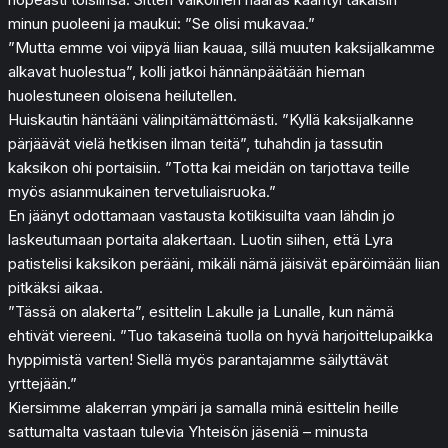
minun puoleeni ja maukui: ”Se olisi mukavaa.”
”Mutta emme voi viipyä liian kauaa, sillä muuten kaksijalkamme
alkavat huolestua”, kolli jatkoi hännänpäätään hieman
huolestuneen oloisena heilutellen.
Huiskautin häntääni välinpitämättömästi. ”Kyllä kaksijalkanne
pärjäävät vielä hetkisen ilman teitä”, tuhahdin ja tassutin
kaksikon ohi portaisiin. ”Totta kai meidän on tarjottava teille
myös asianmukainen tervetuliaisruoka.”
En jäänyt odottamaan vastausta kotikisuilta vaan lähdin jo
laskeutumaan portaita alakertaan. Luotin siihen, että Lyra
patistelisi kaksikon perääni, mikäli nämä jäisivät epäröimään liian
pitkäksi aikaa.
”Tässä on alakerta”, esittelin Lakulle ja Lunalle, kun nämä
ehtivät viereeni. ”Tuo takaseinä tuolla on hyvä harjoittelupaikka
hyppimistä varten! Siellä myös parantajamme säilyttävät
yrttejään.”
Kiersimme alakerran ympäri ja samalla minä esittelin heille
sattumalta vastaan tulevia Yhteisön jäseniä – minusta