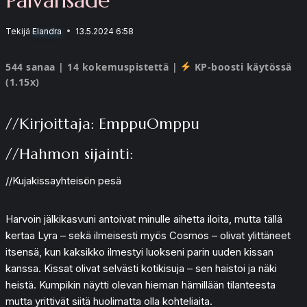
Tekijä
Elandra
13.5.2024 6:58
544 sanaa | 14 kokemuspistettä |
KP-boosti käytössä
(1.15x)
//Kirjoittaja: EmppuOmppu
//Hahmon sijainti:
//Kujakissayhteisön pesä
Harvoin jälkikasvuni antoivat minulle aihetta iloita, mutta tällä
kertaa Lyra – sekä ilmeisesti myös Cosmos – olivat ylittäneet
itsensä, kun kaksikko ilmestyi luokseni parin uuden kissan
kanssa. Kissat olivat selvästi kotikisuja – sen haistoi ja näki
heistä. Kumpikin näytti olevan hieman hämillään tilanteesta
mutta yrittivät siitä huolimatta olla kohteliaita.