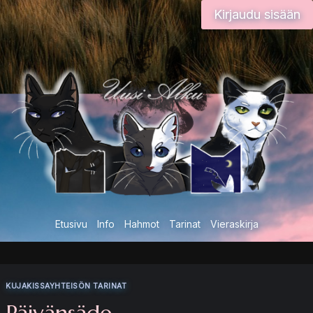
Siirry
Kirjaudu sisään
sisältöön
Etusivu
Info
Hahmot
Tarinat
Vieraskirja
KUJAKISSAYHTEISÖN TARINAT
Päivänsäde