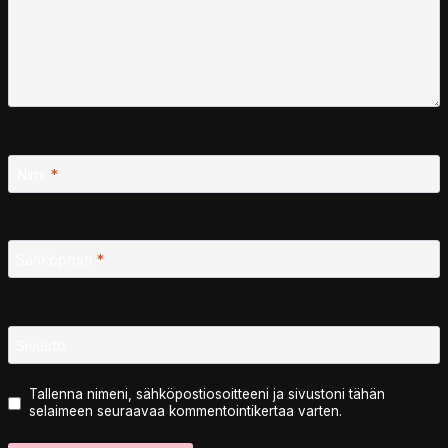
Nimi
*
Sähköposti
*
Sivusto
Tallenna nimeni, sähköpostiosoitteeni ja sivustoni tähän
selaimeen seuraavaa kommentointikertaa varten.