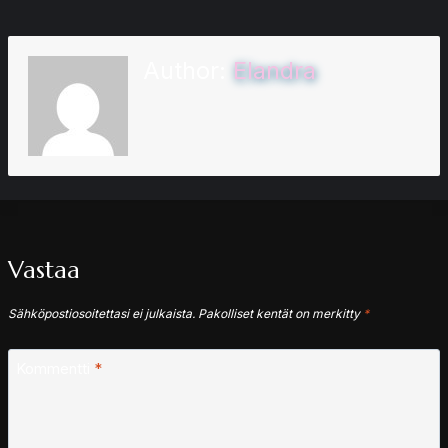
Author:
Elandra
Vastaa
Sähköpostiosoitettasi ei julkaista.
Pakolliset kentät on merkitty
*
Kommentti
*