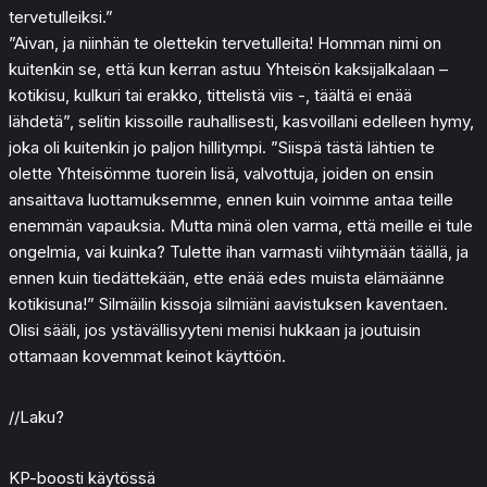
tervetulleiksi.”
”Aivan, ja niinhän te olettekin tervetulleita! Homman nimi on
kuitenkin se, että kun kerran astuu Yhteisön kaksijalkalaan –
kotikisu, kulkuri tai erakko, tittelistä viis -, täältä ei enää
lähdetä”, selitin kissoille rauhallisesti, kasvoillani edelleen hymy,
joka oli kuitenkin jo paljon hillitympi. ”Siispä tästä lähtien te
olette Yhteisömme tuorein lisä, valvottuja, joiden on ensin
ansaittava luottamuksemme, ennen kuin voimme antaa teille
enemmän vapauksia. Mutta minä olen varma, että meille ei tule
ongelmia, vai kuinka? Tulette ihan varmasti viihtymään täällä, ja
ennen kuin tiedättekään, ette enää edes muista elämäänne
kotikisuna!” Silmäilin kissoja silmiäni aavistuksen kaventaen.
Olisi sääli, jos ystävällisyyteni menisi hukkaan ja joutuisin
ottamaan kovemmat keinot käyttöön.
//Laku?
KP-boosti käytössä