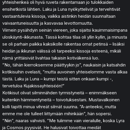
yhteishenkeä oli hyvä ruveta rakentamaan jo tulokkaiden
ensihetkistä lähtien. Laku ja Luna nyökyttelivät ja tervehtivät
vastaantulevia kissoja, vaikka aistinkin heidän suunnaltaan
vaivaantuneisuutta ja kasvavaa levottomuutta.
Viimein pysähdyin seinän viereen, joka sijaitsi kauimmaisimpana
uloskäynti-ikkunasta. Tässä kohtaa tilaa oli yllin kyllin, ja minusta
se oli parhain paikka kaksikolle rakentaa omat petinsä – lisäksi
heidän ja ikkunan välissä oli tarpeeksi kissoja esteenä, mikäli
nämä yrittäisivät livahtaa takaisin kotiväkensä luo.
”No, tähän kierroksemme päättyykin jo”, naukaisin ja katsahdin
kotikisuihin ovelasti, ”mutta auvoinen yhteiselomme vasta alkaa
tästä. Laku ja Luna – kumpi teistä sitten onkaan kumpi -,
tervetuloa Kujakissayhteisöön!”
Kotikisut olivat silminnähden tyrmistyneitä – enimmäkseen
kuitenkin hämmentyneitä – toivotuksestani. Mustavalkoinen
kolli tapitti minua vihreät silmät suurina. ”A-anteeksi, mutta
emme me ole tulleet liittymään mihinkään”, hän sopersi.
”Niin”, naaras vahvisti. ”Me tulimme vain vierailulle, koska Lyra
ja Cosmos pyysivät. He halusivat toivottaa meidät