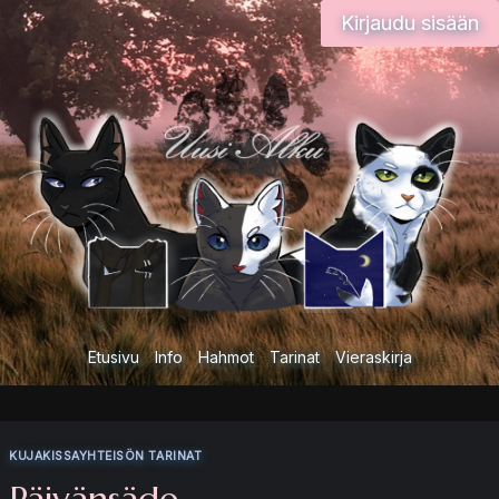
Siirry
Kirjaudu sisään
sisältöön
Etusivu
Info
Hahmot
Tarinat
Vieraskirja
KUJAKISSAYHTEISÖN TARINAT
Päivänsäde