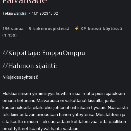
Tekijä
Elandra
11.11.2023 15:02
196 sanaa | 5 kokemuspistettä |
KP-boosti käytössä
(1.15x)
//Kirjoittaja: EmppuOmppu
//Hahmon sijainti:
//Kujakissayhteisö
Eloklaanilaisen ylimielisyys huvitti minua, mutta pidin ajatuksen
omana tietonani. Malvaruusu ei vaikuttanut kissalta, jonka
kustannuksella pilailu olisi johtanut mihinkään hyvään. Naaraasta
teki kiinnostavan ainoastaan hänen yhteytensä Mesitähteen ja
sitä kautta minuun – oli suorastaan kohtalon ivaa, että päällikön
omat tyttäret kääntyivät häntä vastaan.