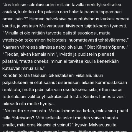
“Jos kokisin sukulaisuuden millään tavalla merkitykselliseksi
asiaksi, luuletko että palaisin näin halusta päästä tappamaan
oman isäni?” Hieman halveksiva nauruntuhahdus karkasi nenäni
kautta, ja vastasin Malvaruusun tiiviiseen tuijotukseen tyynesti.
“Minulla ei ole mitään tarvetta päästä suosioosi, mutta
yhteistyön tekeminen helpottaisi huomattavasti tehtäväämme.”
Naaraan vihreissä silmissä näkyi oivallus. “Olet Kärsämöpentu.”
“Tiedän, aivan kamala nimi”, irvistin ja pudistelin pienesti
päätäni, “mutta onneksi minun ei tarvitse kuulla kenenkään
kutsuvan minua sillä.”
Kohotin toista tassuani oikaistakseni viiksiäni. Suuri
paljastukseni ei ollut saanut sisaressani aikaan kummoistakaan
reaktiota, mutta pidin sitä vain osoituksena siitä, ettei naaras
todellakaani välittänyt sukulaissuhteista. Kenties hänestä voisi
oikeasti olla meille hyötyä.
“No mutta se minusta. Minua kiinnostaa tietää, miksi sinä päätit
tulla Yhteisöön? Mitä sellaista uskot meidän voivan tarjota
sinulle, mitä oma klaanisi ei voinut?” kysyin Malvaruusulta
aidosti uteliaana kuulemaan klaaninsa jättäneen naaraan tarinan.