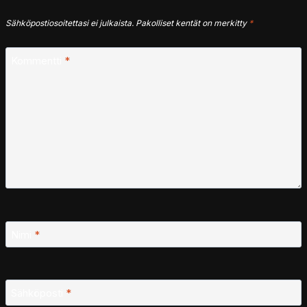
Sähköpostiosoitettasi ei julkaista.
Pakolliset kentät on merkitty
*
Kommentti
*
Nimi
*
Sähköposti
*