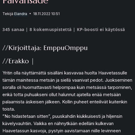
Tekijä
Elandra
18.11.2022 10:51
345 sanaa | 8 kokemuspistettä | KP-boosti ei käytössä
//Kirjoittaja: EmppuOmppu
//Erakko |
Yritin olla näyttämättä sisälläni kasvavaa huolta Haavetassulle
tämän mainitessa metsän ja siellä vaanivat pedot. Juokseminen
soralla oli huomattavasti helpompaa kuin metsässä tarpominen,
enkä totta puhuakseni ollut halunnut ajatella enää metsään
palaamista äskeisen jälkeen. Kollin puheet enteilivät kuitenkin
toista.
”No hidastetaan sitten”, puuskahdin kiukkuisesti ja hiljensin
kävelyvauhtiin. Vaikka en nähnytkään edelläni kulkevan
Haavetassun kasvoja, pystyin aavistamaan niille levinneen