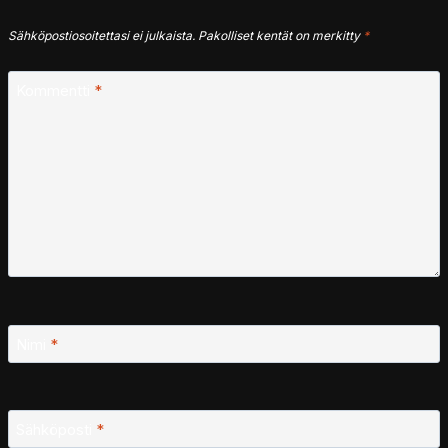
Sähköpostiosoitettasi ei julkaista.
Pakolliset kentät on merkitty
*
Kommentti
*
Nimi
*
Sähköposti
*