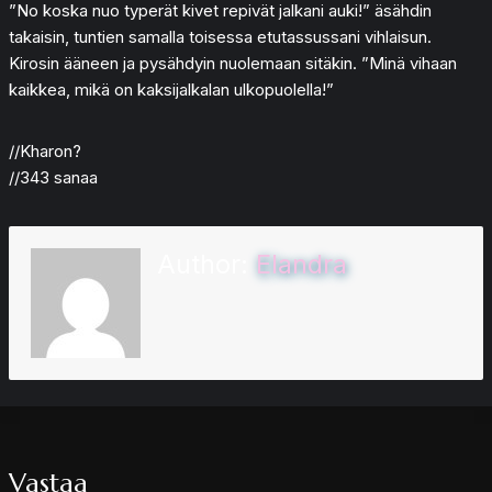
”No koska nuo typerät kivet repivät jalkani auki!” äsähdin
takaisin, tuntien samalla toisessa etutassussani vihlaisun.
Kirosin ääneen ja pysähdyin nuolemaan sitäkin. ”Minä vihaan
kaikkea, mikä on kaksijalkalan ulkopuolella!”
//Kharon?
//343 sanaa
Author:
Elandra
Vastaa