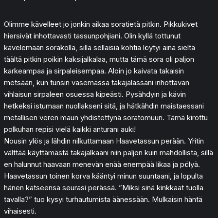
Olimme kävelleet jo jonkin aikaa soratietä pitkin. Pikkukivet
hiersivät inhottavasti tassunpohjiani. Olin kyllä tottunut
kävelemään sorakolla, sillä sellaisia kohtia löytyi aina sieltä
täältä pitkin poikin kaksijalkalaa, mutta tämä sora oli paljon
karkeampaa ja sirpaleisempaa. Aloin jo kaivata takaisin
metsään, kun tunsin vasemassa takajalassani inhottavan
vihlaisun sirpaleen osuessa kipeästi. Pysähdyin ja kävin
hetkeksi istumaan nuollakseni sitä, ja hätkähdin maistaessani
metallisen veren maun yhdistettynä soratomuun. Tämä kirottu
polkuhan repisi vielä kaikki anturani auki!
Nousin ylös ja lähdin nilkuttamaan Haavetassun perään. Yritin
välttää käyttämästä takajalkaani niin paljon kuin mahdollista, sillä
en halunnut haavaan menevän enää enempää likaa ja pölyä.
Haavetassun toinen korva kääntyi minun suuntaani, ja lopulta
hänen katseensa seurasi perässä. ”Miksi sinä kinkkaat tuolla
tavalla?” tuo kysyi turhautumista äänessään. Mulkaisin häntä
vihaisesti.