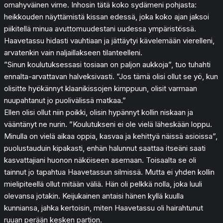
omahyväinen virne. Inhosin tätä koko sydämeni pohjasta:
heikkouden näyttämistä kissan edessä, joka koko ajan jaksoi
piikitellä minua avuttomuudestani uudessa ympäristössä.
Haavetassu hidasti vauhtiaan ja jättäytyi kävelemään vierelleni,
arvatenkin vain naljaillakseen tilanteelleni.
”Sinun koulutuksessasi tosiaan on paljon aukkoja”, tuo tuhahti
ennalta-arvattavan halveksivasti. ”Jos tämä olisi ollut se yö, kun
olisitte hyökännyt klaanikissojen kimppuun, olisit varmaan
nuupahtanut jo puolivälissä matkaa.”
Ellen olisi ollut niin poikki, olisin hypännyt kollin niskaan ja
vääntänyt ne nurin. ”Koulutukseni ei ole vielä läheskään loppu.
Minulla on vielä aikaa oppia, kasvaa ja kehittyä näissä asioissa”,
puolustauduin kipakasti, enhän halunnut saattaa itseäni saati
kasvattajiani huonon näköiseen asemaan. Toisaalta se oli
tainnut jo tapahtua Haavetassun silmissä. Mutta ei yhden kollin
mielipiteellä ollut mitään väliä. Hän oli pelkkä nolla, joka luuli
olevansa jotakin. Keijukainen antaisi hänen kyllä kuulla
kunniansa, jahka kertoisin, miten Haavetassu oli hairahtunut
ruuan perään kesken partion.