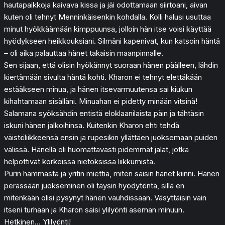
hautapaikkoja kaivava kissa ja jäi odottamaan siirtoani, aivan
kuten oli tehnyt Menninkäisenkin kohdalla. Kolli halusi usuttaa
minut hyökkäämään kimppuunsa, jolloin hän itse voisi käyttää
hyödykseen heikkouksiani. Silmäni kapenivat, kun katsoin häntä
– oli aika palauttaa hänet takaisin maanpinnalle.
Sen sijaan, että olisin hyökännyt suoraan hänen päälleen, lähdin
kiertämään sivulta häntä kohti. Kharon ei tehnyt elettäkään
estääkseen minua, ja hänen itsevarmuutensa sai kiukun
kihahtamaan sisälläni. Minuahan ei pidetty minään vitsinä!
Salamana syöksähdin entistä eloklaanilaista päin ja tähtäsin
iskuni hänen jalkoihinsa. Kuitenkin Kharon ehti tehdä
väistöliikkeensä ensin ja rupesikin yllättäen juoksemaan puiden
välissä. Hänellä oli huomattavasti pidemmät jalat, jotka
helpottivat korkeissa nietoksissa liikkumista.
Purin hammasta ja yritin miettiä, miten saisin hänet kiinni. Hänen
perässään juokseminen oli täysin hyödytöntä, sillä en
mitenkään olisi pysynyt hänen vauhdissaan. Väsyttäisin vain
itseni turhaan ja Kharon saisi ylilyönti aseman minuun.
Hetkinen… Ylilyönti!