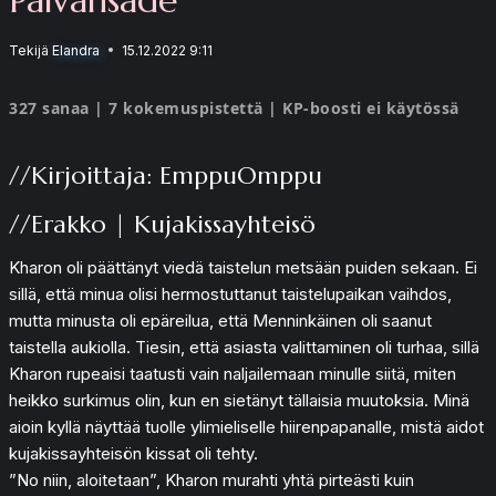
Tekijä
Elandra
15.12.2022 9:11
327 sanaa | 7 kokemuspistettä | KP-boosti ei käytössä
//Kirjoittaja: EmppuOmppu
//Erakko | Kujakissayhteisö
Kharon oli päättänyt viedä taistelun metsään puiden sekaan. Ei
sillä, että minua olisi hermostuttanut taistelupaikan vaihdos,
mutta minusta oli epäreilua, että Menninkäinen oli saanut
taistella aukiolla. Tiesin, että asiasta valittaminen oli turhaa, sillä
Kharon rupeaisi taatusti vain naljailemaan minulle siitä, miten
heikko surkimus olin, kun en sietänyt tällaisia muutoksia. Minä
aioin kyllä näyttää tuolle ylimieliselle hiirenpapanalle, mistä aidot
kujakissayhteisön kissat oli tehty.
”No niin, aloitetaan”, Kharon murahti yhtä pirteästi kuin