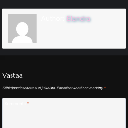
Author:
Elandra
Vastaa
Sähköpostiosoitettasi ei julkaista.
Pakolliset kentät on merkitty
*
Kommentti
*