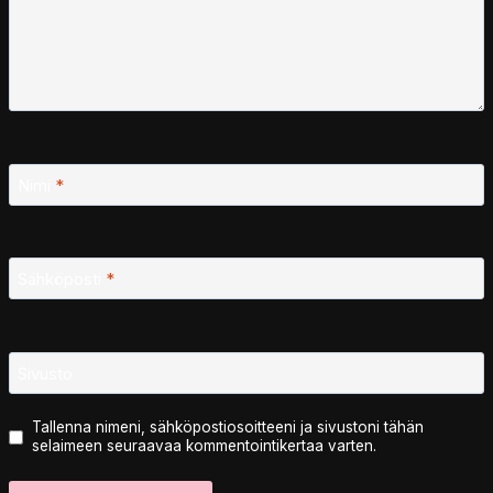
Nimi
*
Sähköposti
*
Sivusto
Tallenna nimeni, sähköpostiosoitteeni ja sivustoni tähän
selaimeen seuraavaa kommentointikertaa varten.