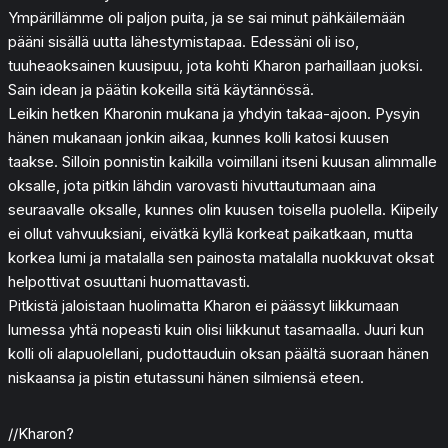
Ympärillämme oli paljon puita, ja se sai minut pähkäilemään
pääni sisällä uutta lähestymistapaa. Edessäni oli iso,
tuuheaoksainen kuusipuu, jota kohti Kharon parhaillaan juoksi.
Sain idean ja päätin kokeilla sitä käytännössä.
Leikin hetken Kharonin mukana ja yhdyin takaa-ajoon. Pysyin
hänen mukanaan jonkin aikaa, kunnes kolli katosi kuusen
taakse. Silloin ponnistin kaikilla voimillani itseni kuusan alimmalle
oksalle, jota pitkin lähdin varovasti hivuttautumaan aina
seuraavalle oksalle, kunnes olin kuusen toisella puolella. Kiipeily
ei ollut vahvuuksiani, eivätkä kyllä korkeat paikatkaan, mutta
korkea lumi ja matalalla sen painosta matalalla nuokkuvat oksat
helpottivat osuuttani huomattavasti.
Pitkistä jaloistaan huolimatta Kharon ei päässyt liikkumaan
lumessa yhtä nopeasti kuin olisi liikkunut tasamaalla. Juuri kun
kolli oli alapuolellani, pudottauduin oksan päältä suoraan hänen
niskaansa ja pistin etutassuni hänen silmiensä eteen.
//Kharon?