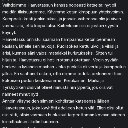
Vaihdoimme Haavetassun kanssa nopeasti katseita: nyt oli
meidän tilaisuutemme. Kävimme ketun kimppuun yhteisvoimin.
Kamppailu kesti jonkin aikaa, ja jossain vaiheessa olin jo aivan
varma siitä, että loppu tulisi. Kuitenkaan niin ei jostain syystä
käynyt.
Haavetassu onnistui saamaan hampaansa ketun pehmeän
kaulaan, lähelle sen leukoja. Puolisokea kettu ulvoi ja vikisi ja
ärisi, kunnes ääni vajosi matalaksi kurlutukseksi. Sitten tuli
hiljaista. Haavetassu ei heti irrottanut otettaan. Vedin syvään
henkeä ja lysähdin maahan. Joka puolella oli verta ja kamppailun
jälkiä. En saattanut uskoa, että olimme todella peitonneet tuon
kokoisen pedon keskenämme. Keijukainen, Mäihä ja
Tyrskytiikeri olisivat olleet minusta niin ylpeitä, jos olisivat
nähneet minut nyt!
Annoin väsyneiden silmieni kohdistaa katseensa jälleen
Haavetassuun, joka kyyhötti edelleen ketun yllä. Ellen olisi ollut
niin rätti, olisin varmaan huokaisut tarpeettoman kovaan ääneen
kiinnittääkseni kollin huomion.