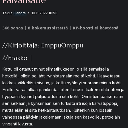
Tekijä
Elandra
18.11.2022 10:53
366 sanaa | 8 kokemuspistettä | KP-boosti ei käytössä
//Kirjoittaja: EmppuOmppu
//Erakko |
Kettu oli ottanut minut silmätikukseen jo sillä samaisella
hetkellä, jolloin se lähti rynnistämään meitä kohti. Haavetassu
loikkasi vikkelästi sivuun, ja kettu syöksyi suoraan minua kohti.
Ei ollut varaa alkaa panikoida, joten keräsin kaiken rohkeuteni ja
hyppäsin kynnet paljastettuina sitä kohti. Onnistuin pääsemään
sen selkään ja kynsimään sen turkista irti isoja karvatuppoja,
mutta eläin ei siitä hetkahtanutkaan. Kuitenkin kun jossain
vaiheessa päädyin jakelemaan iskuja sen kasvoille, petoeläin
vingahti kivusta.