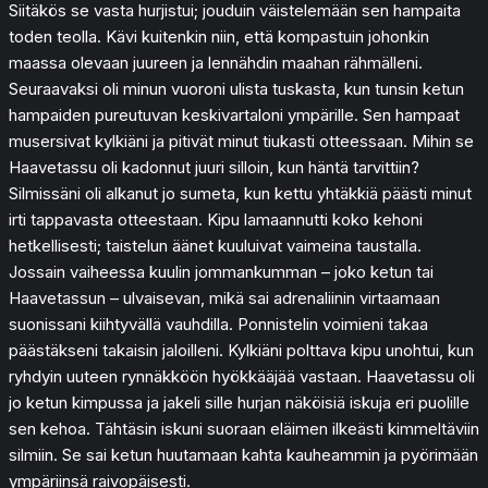
Siitäkös se vasta hurjistui; jouduin väistelemään sen hampaita
toden teolla. Kävi kuitenkin niin, että kompastuin johonkin
maassa olevaan juureen ja lennähdin maahan rähmälleni.
Seuraavaksi oli minun vuoroni ulista tuskasta, kun tunsin ketun
hampaiden pureutuvan keskivartaloni ympärille. Sen hampaat
musersivat kylkiäni ja pitivät minut tiukasti otteessaan. Mihin se
Haavetassu oli kadonnut juuri silloin, kun häntä tarvittiin?
Silmissäni oli alkanut jo sumeta, kun kettu yhtäkkiä päästi minut
irti tappavasta otteestaan. Kipu lamaannutti koko kehoni
hetkellisesti; taistelun äänet kuuluivat vaimeina taustalla.
Jossain vaiheessa kuulin jommankumman – joko ketun tai
Haavetassun – ulvaisevan, mikä sai adrenaliinin virtaamaan
suonissani kiihtyvällä vauhdilla. Ponnistelin voimieni takaa
päästäkseni takaisin jaloilleni. Kylkiäni polttava kipu unohtui, kun
ryhdyin uuteen rynnäkköön hyökkääjää vastaan. Haavetassu oli
jo ketun kimpussa ja jakeli sille hurjan näköisiä iskuja eri puolille
sen kehoa. Tähtäsin iskuni suoraan eläimen ilkeästi kimmeltäviin
silmiin. Se sai ketun huutamaan kahta kauheammin ja pyörimään
ympäriinsä raivopäisesti.