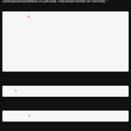
Sähköpostiosoitettasi ei julkaista.
Pakolliset kentät on merkitty
*
Kommentti
*
Nimi
*
Sähköposti
*