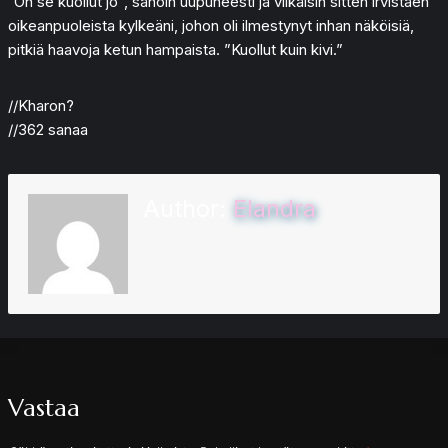
”On se kuollut jo”, sanoin uupuneesti ja vilkaisin sitten irvistäen
oikeanpuoleista kylkeäni, johon oli ilmestynyt inhan näköisiä,
pitkiä haavoja ketun hampaista. ”Kuollut kuin kivi.”
//Kharon?
//362 sanaa
Author:
Elandra
Vastaa