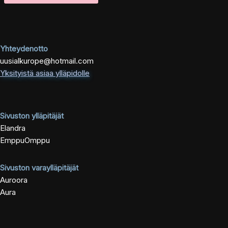
Yhteydenotto
uusialkurope@hotmail.com
Yksityistä asiaa ylläpidolle
Sivuston ylläpitäjät
Elandra
EmppuOmppu
Sivuston varaylläpitäjät
Auroora
Aura