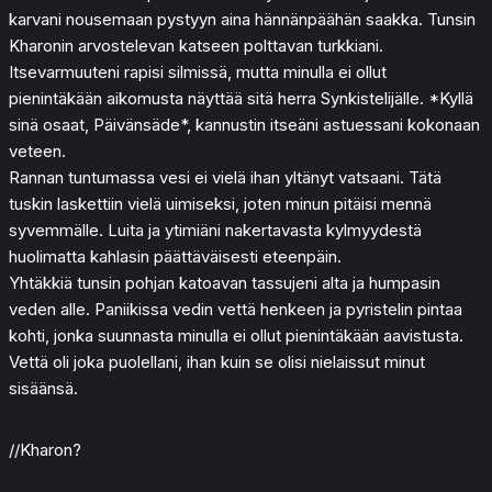
karvani nousemaan pystyyn aina hännänpäähän saakka. Tunsin
Kharonin arvostelevan katseen polttavan turkkiani.
Itsevarmuuteni rapisi silmissä, mutta minulla ei ollut
pienintäkään aikomusta näyttää sitä herra Synkistelijälle. *Kyllä
sinä osaat, Päivänsäde*, kannustin itseäni astuessani kokonaan
veteen.
Rannan tuntumassa vesi ei vielä ihan yltänyt vatsaani. Tätä
tuskin laskettiin vielä uimiseksi, joten minun pitäisi mennä
syvemmälle. Luita ja ytimiäni nakertavasta kylmyydestä
huolimatta kahlasin päättäväisesti eteenpäin.
Yhtäkkiä tunsin pohjan katoavan tassujeni alta ja humpasin
veden alle. Paniikissa vedin vettä henkeen ja pyristelin pintaa
kohti, jonka suunnasta minulla ei ollut pienintäkään aavistusta.
Vettä oli joka puolellani, ihan kuin se olisi nielaissut minut
sisäänsä.
//Kharon?