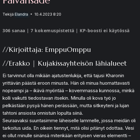
Tekijä
Elandra
10.4.2023 8:20
306 sanaa | 7 kokemuspistettä | KP-boosti ei käytössä
//Kirjoittaja: EmppuOmppu
//Erakko | Kujakissayhteisön lähialueet
Ei tarvinnut olla mikään ajatustenlukija, että tajusi Kharonin
yrittävän päästä eroon minusta. Hän oli minua huomattavasti
nopeampi ja – ikävä myöntää – kovemmassa kunnossa, minkä
kolli vaikutti tiedostavan itsekin. Minulla oli kova työ jo
pelkästään pysyä hänen perässään, mutta sitkeyteni ja lujan
tahtoni ansiosta onnistuin lopulta siinä.
Seuraavaksi suuntasimme läheiselle lammelle, jossa meidän oli
tarkoitus uida. En oikein tiennyt, mitä olisi pitänyt odottaa. Vesi
ei ollut minulle sinänsä mitenkään erityisen vieras elementti –