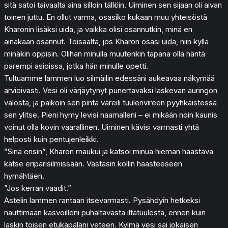
sitä satoi taivaalta aina silloin tällöin. Uiminen sen sijaan oli aivan
toinen juttu. En ollut varma, osasiko kukaan muu yhteisöstä
Kharonin lisäksi uida, ja vaikka olisi osannutkin, minä en
ainakaan osannut. Toisaalta, jos Kharon osasi uida, niin kyllä
minäkin oppisin. Olihan minulla muutenkin tapana olla häntä
parempi asioissa, jotka hän minulle opetti.
Tultuamme lammen luo silmäilin edessäni aukeavaa näkymää
arvioivasti. Vesi oli värjäytynyt punertavaksi laskevan auringon
valosta, ja paikoin sen pinta väreili tuulenvireen pyyhkäistessä
sen ylitse. Pieni hymy levisi naamalleni – ei mikään noin kaunis
voinut olla kovin vaarallinen. Uiminen kävisi varmasti yhtä
helposti kuin pentujenleikki.
”Sinä ensin”, Kharon maukui ja katsoi minua hieman haastava
katse eriparisilmissään. Vastasin kollin haasteeseen
hymähtäen.
”Jos kerran vaadit.”
Astelin lammen rantaan itsevarmasti. Pysähdyin hetkeksi
nauttimaan kasvoilleni puhaltavasta iltatuulesta, ennen kuin
laskin toisen etukäpäläni veteen. Kylmä vesi sai jokaisen