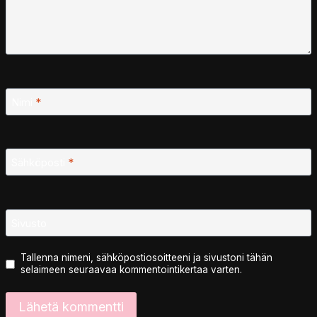
Nimi
*
Sähköposti
*
Sivusto
Tallenna nimeni, sähköpostiosoitteeni ja sivustoni tähän
selaimeen seuraavaa kommentointikertaa varten.