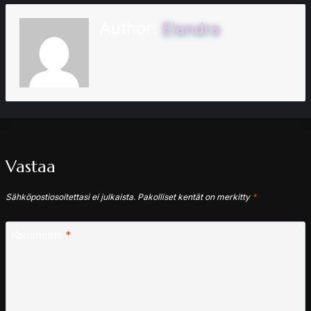
Author:
Elandra
Vastaa
Sähköpostiosoitettasi ei julkaista.
Pakolliset kentät on merkitty
*
Kommentti
*