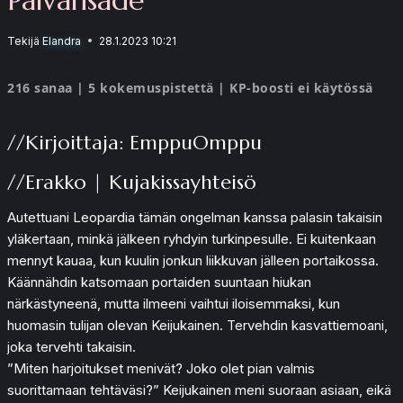
Tekijä
Elandra
28.1.2023 10:21
216 sanaa | 5 kokemuspistettä | KP-boosti ei käytössä
//Kirjoittaja: EmppuOmppu
//Erakko | Kujakissayhteisö
Autettuani Leopardia tämän ongelman kanssa palasin takaisin
yläkertaan, minkä jälkeen ryhdyin turkinpesulle. Ei kuitenkaan
mennyt kauaa, kun kuulin jonkun liikkuvan jälleen portaikossa.
Käännähdin katsomaan portaiden suuntaan hiukan
närkästyneenä, mutta ilmeeni vaihtui iloisemmaksi, kun
huomasin tulijan olevan Keijukainen. Tervehdin kasvattiemoani,
joka tervehti takaisin.
”Miten harjoitukset menivät? Joko olet pian valmis
suorittamaan tehtäväsi?” Keijukainen meni suoraan asiaan, eikä