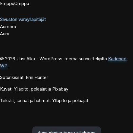
EmppuOmppu
Sivuston varaylläpitäjät
Auroora
Aura
© 2026 Uusi Alku - WordPress-teema suunnittelijalta
Kadence
WP
Soturikissat: Erin Hunter
Kuvat: Ylläpito, pelaajat ja Pixabay
Tekstit, tarinat ja hahmot: Ylläpito ja pelaajat
Avaa chat uuteen välilehteen