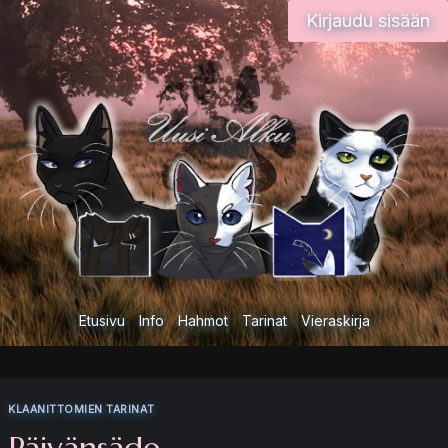
Siirry
Kirjaudu sisään
sisältöön
Etusivu
Info
Hahmot
Tarinat
Vieraskirja
KLAANITTOMIEN TARINAT
Päivänsäde