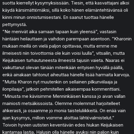
suotta kierrellyt kysymyksissään. Tiesin, että kasvattajani alkoi
käydä kärsimättömäksi, sillä koko hänen elämäntehtävänsä oli
kiinni minun onnistumisestani. En saanut tuottaa hänelle
pettymystä.
”Ne menivät aika samaan tapaan kuin yleensä”, vastasin
häntääni heilauttaen ja vaihdoin parempaan asentoon. ”Kharonin
mukaan meillä on vielä paljon opittavaa, mutta emme me
ilmeisesti niin toivottomia ole kuin voisi luulla”, vitsailin, mutta
Keijukaisen turhautuneesta ilmeestä tajusin vaieta. Naaras ei
vaikuttanut olevan tänään mitenkään erityisen hyvällä päällä,
enkä ainakaan tahtonut aiheuttaa hänelle lisää harmaita karvoja.
”Mutta Kharon nyt muutenkin on sellainen pilkunviilaaja ja
ilonpilaaja”, jatkoin pehmitellen aikaisempaa kommenttiani.
”Minusta me kävisimme Menninkäisen kanssa jo aivan vallan
mainiosti metsäkissoista. Olemme molemmat harjoitelleet
ahkerasti, ja osaamme jo monia taisteluliikkeitä. On enää vain
ajan kysymys, milloin voimme aloittaa lähtövalmistelut.”
Toivoin hyvien uutisten keventävän edes hiukan Keijukaisen
kantamaa lastia. Halusin olla hänelle avuksi niin paljon kuin