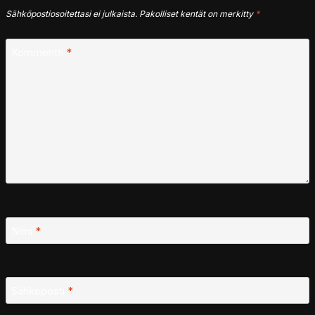
Sähköpostiosoitettasi ei julkaista.
Pakolliset kentät on merkitty
*
Kommentti
*
Nimi
*
Sähköposti
*