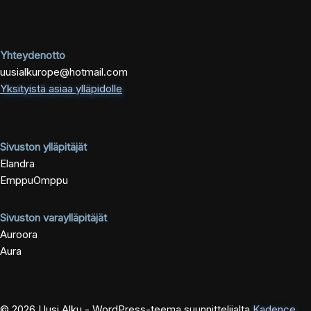
Yhteydenotto
uusialkurope@hotmail.com
Yksityistä asiaa ylläpidolle
Sivuston ylläpitäjät
Elandra
EmppuOmppu
Sivuston varaylläpitäjät
Auroora
Aura
© 2026 Uusi Alku - WordPress-teema suunnittelijalta
Kadence