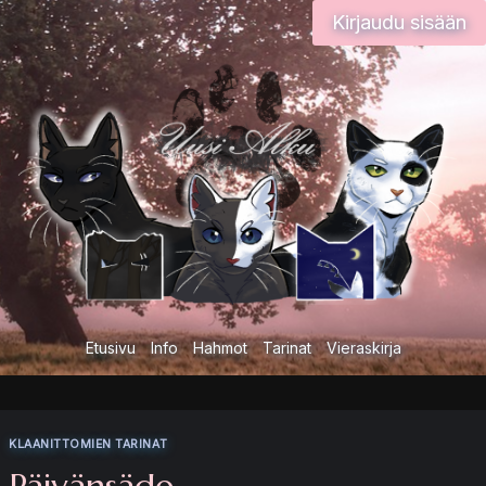
Siirry
Kirjaudu sisään
sisältöön
Etusivu
Info
Hahmot
Tarinat
Vieraskirja
KLAANITTOMIEN TARINAT
Päivänsäde