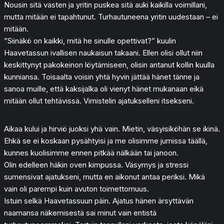
Nousin sitä vasten ja yritin puskea sitä auki kaikilla voimillani,
mutta mitään ei tapahtunut. Turhautuneena yritin uudestaan – ei
mitään.
”Siinäkö on kaikki, mitä he sinulle opettivat?” kuulin
Haavetassun ivallisen naukaisun takaani. Ellen olisi ollut niin
keskittynyt pakokeinon löytämiseen, olisin antanut kollin kuulla
kunniansa. Toisaalta voisin yhtä hyvin jättää hänet tänne ja
sanoa muille, että kaksijalka oli vienyt hänet mukanaan eikä
mitään ollut tehtävissä. Virnistelin ajatukselleni itsekseni.
Aikaa kului ja hirviö juoksi yhä vain. Mietin, väsyisiköhän se ikinä.
Ehkä se ei koskaan pysähtyisi ja me olisimme jumissa täällä,
kunnes kuolisimme ennen pitkää nälkään tai janoon.
Olin edelleen häkin oven kimpussa. Väsymys ja stressi
sumensivat ajatukseni, mutta en aikonut antaa periksi. Mikä
vain oli parempi kuin avuton toimettomuus.
Istuin selkä Haavetassuun päin. Ajatus hänen ärsyttävän
naamansa näkemisestä sai minut vain entistä