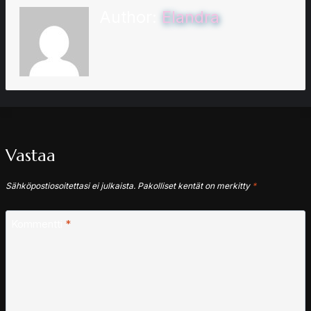
Author:
Elandra
Vastaa
Sähköpostiosoitettasi ei julkaista.
Pakolliset kentät on merkitty
*
Kommentti
*