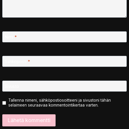
Nimi
*
Sähköposti
*
Sivusto
Tallenna nimeni, sähköpostiosoitteeni ja sivustoni tähän
selaimeen seuraavaa kommentointikertaa varten.