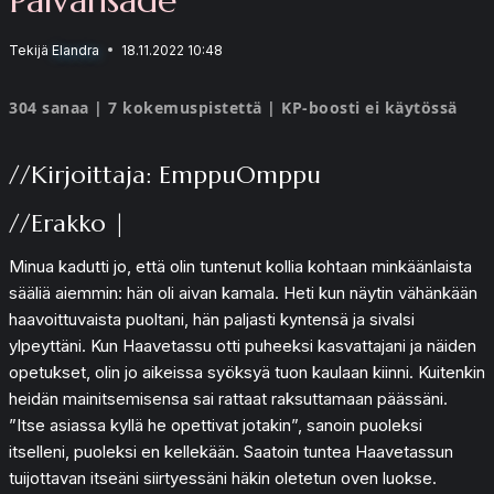
Tekijä
Elandra
18.11.2022 10:48
304 sanaa | 7 kokemuspistettä | KP-boosti ei käytössä
//Kirjoittaja: EmppuOmppu
//Erakko |
Minua kadutti jo, että olin tuntenut kollia kohtaan minkäänlaista
sääliä aiemmin: hän oli aivan kamala. Heti kun näytin vähänkään
haavoittuvaista puoltani, hän paljasti kyntensä ja sivalsi
ylpeyttäni. Kun Haavetassu otti puheeksi kasvattajani ja näiden
opetukset, olin jo aikeissa syöksyä tuon kaulaan kiinni. Kuitenkin
heidän mainitsemisensa sai rattaat raksuttamaan päässäni.
”Itse asiassa kyllä he opettivat jotakin”, sanoin puoleksi
itselleni, puoleksi en kellekään. Saatoin tuntea Haavetassun
tuijottavan itseäni siirtyessäni häkin oletetun oven luokse.