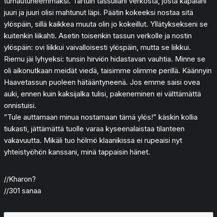
turhautuneemmaksi. Tartuin tassullani verkosta, josta käpäläni
juuri ja juuri olisi mahtunut läpi. Päätin kokeeksi nostaa sitä
ylöspäin, sillä kaikkea muuta olin jo kokeillut. Yllätyksekseni se
kuitenkin liikahti. Asetin toisenkin tassun verkolle ja nostin
ylöspäin: ovi liikkui vaivalloisesti ylöspäin, mutta se liikkui.
Riemu jäi lyhyeksi: tunsin hirviön hidastavan vauhtia. Minne se
oli aikonutkaan meidät viedä, taisimme olimme perillä. Käännyin
Haavetassun puoleen hätääntyneenä. Jos emme saisi ovea
auki, ennen kuin kaksijalka tulisi, pakeneminen ei välttämättä
onnistuisi.
”Tule auttamaan minua nostamaan tämä ylös!” käskin kollia
tiukasti, jättämättä tuolle varaa kyseenalaistaa tilanteen
vakavuutta. Mikäli tuo hölmö klaanikissa ei rupeaisi nyt
yhteistyöhön kanssani, minä tappaisin hänet.
//Kharon?
//301 sanaa