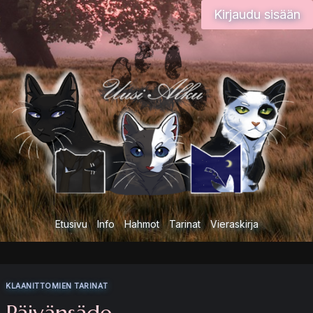
Siirry
Kirjaudu sisään
sisältöön
Etusivu
Info
Hahmot
Tarinat
Vieraskirja
KLAANITTOMIEN TARINAT
Päivänsäde