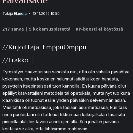
Tekijä
Elandra
18.11.2022 10:50
217 sanaa | 5 kokemuspistettä | KP-boosti ei käytössä
//Kirjoittaja: EmppuOmppu
//Erakko |
Tyrmistyin Haavetassun sanoista niin, että olin vähällä pysähtyä
kokonaan, mutta koska en halunnut jäädä jälkeen hänestä,
pysyttelin itsepintaisesti tuon kannoilla. En kuuna päivänä ollut
epäillyt kasvattajieni metodeja tai opetuksia, mutta nyt tuo kurja
klaanikissa oli tuonut esille yhden päivääkin selvemmän asian.
Mesitähti oli metsäkissa, joka tosiaan asui metsässä, kun taas
minä puolestani olin tottunut liikkumaan kaksijalkalan tasaisilla
pinnoilla alati loistavien aurinkojen alla. Kun jonakin päivänä
koittaisi se aika, että lähtisimme mahtavan