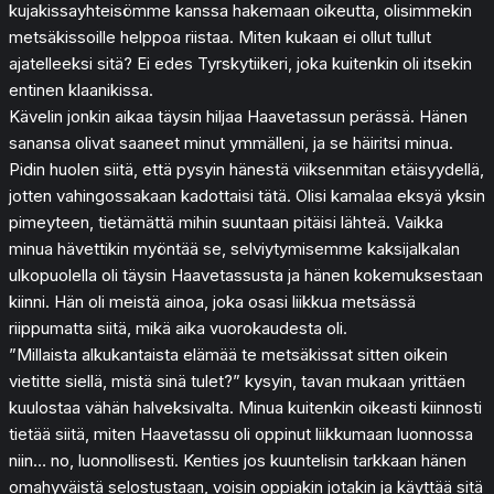
kujakissayhteisömme kanssa hakemaan oikeutta, olisimmekin
metsäkissoille helppoa riistaa. Miten kukaan ei ollut tullut
ajatelleeksi sitä? Ei edes Tyrskytiikeri, joka kuitenkin oli itsekin
entinen klaanikissa.
Kävelin jonkin aikaa täysin hiljaa Haavetassun perässä. Hänen
sanansa olivat saaneet minut ymmälleni, ja se häiritsi minua.
Pidin huolen siitä, että pysyin hänestä viiksenmitan etäisyydellä,
jotten vahingossakaan kadottaisi tätä. Olisi kamalaa eksyä yksin
pimeyteen, tietämättä mihin suuntaan pitäisi lähteä. Vaikka
minua hävettikin myöntää se, selviytymisemme kaksijalkalan
ulkopuolella oli täysin Haavetassusta ja hänen kokemuksestaan
kiinni. Hän oli meistä ainoa, joka osasi liikkua metsässä
riippumatta siitä, mikä aika vuorokaudesta oli.
”Millaista alkukantaista elämää te metsäkissat sitten oikein
vietitte siellä, mistä sinä tulet?” kysyin, tavan mukaan yrittäen
kuulostaa vähän halveksivalta. Minua kuitenkin oikeasti kiinnosti
tietää siitä, miten Haavetassu oli oppinut liikkumaan luonnossa
niin… no, luonnollisesti. Kenties jos kuuntelisin tarkkaan hänen
omahyväistä selostustaan, voisin oppiakin jotakin ja käyttää sitä