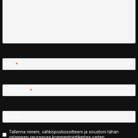
Nimi
*
Sähköposti
*
Sivusto
Tallenna nimeni, sähköpostiosoitteeni ja sivustoni tähän
selaimeen seuraavaa kommentointikertaa varten.