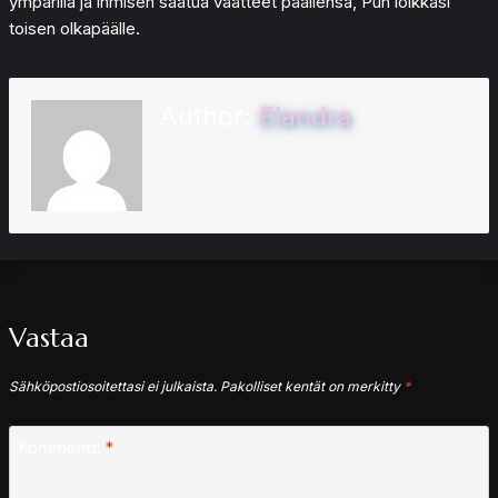
ympärillä ja ihmisen saatua vaatteet päällensä, Puh loikkasi
toisen olkapäälle.
Author:
Elandra
Vastaa
Sähköpostiosoitettasi ei julkaista.
Pakolliset kentät on merkitty
*
Kommentti
*