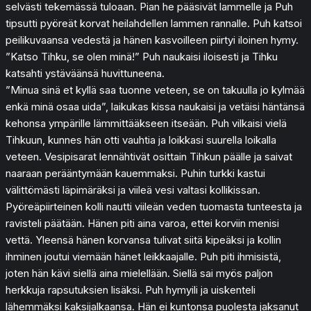
selvästi tekemässä tuloaan. Pian he pääsivät lammelle ja Puh
tipsutti pyöreät korvat heilahdellen lammen rannalle. Puh katsoi
peilikuvaansa vedestä ja hänen kasvoilleen piirtyi iloinen hymy.
”Katso Tihku, se olen minä!” Puh naukaisi iloisesti ja Tihku
katsahti ystäväänsä huvittuneena.
”Minua sinä et kyllä saa tuonne veteen, se on takuulla jo kylmää
enkä minä osaa uida”, laikukas kissa naukaisi ja vetäisi häntänsä
kehonsa ympärille lämmittääkseen itseään. Puh vilkaisi vielä
Tihkuun, kunnes hän otti vauhtia ja loikkasi suurella loikalla
veteen. Vesipisarat lennähtivät osittain Tihkun päälle ja saivat
naaraan perääntymään kauemmaksi. Puhin turkki kastui
välittömästi läpimäräksi ja viileä vesi valtasi kollikissan.
Pyöreäpiirteinen kolli nautti viileän veden tuomasta tunteesta ja
ravisteli päätään. Hänen piti aina varoa, ettei korviin menisi
vettä. Yleensä hänen korvansa tulivat siitä kipeäksi ja kollin
ihminen joutui viemään hänet leikkaajalle. Puh piti ihmisistä,
joten hän kävi siellä aina mielellään. Siellä sai myös paljon
herkkuja rapsutuksien lisäksi. Puh hymyili ja uiskenteli
lähemmäksi kaksijalkaansa. Hän ei kuntonsa puolesta jaksanut