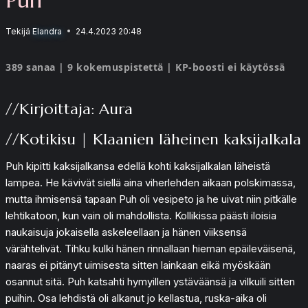
Tekijä
Elandra
24.4.2023 20:48
389 sanaa | 9 kokemuspistettä | KP-boosti ei käytössä
//Kirjoittaja: Aura
//Kotikisu | Klaanien läheinen kaksijalkala
Puh kipitti kaksijalkansa edellä kohti kaksijalkalan läheistä
lampea. He kävivät siellä aina viherlehden aikaan polskimassa,
mutta ihmisensä tapaan Puh oli vesipeto ja he uivat niin pitkälle
lehtikatoon, kun vain oli mahdollista. Kollikissa päästi iloisia
naukaisuja jokaisella askeleellaan ja hänen viiksensä
värähtelivät. Tihku kulki hänen rinnallaan hieman epäileväisenä,
naaras ei pitänyt uimisesta sitten lainkaan eikä myöskään
osannut sitä. Puh katsahti hymyillen ystäväänsä ja vilkuili sitten
puihin. Osa lehdistä oli alkanut jo kellastua, ruska-aika oli