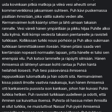
uida kovinkaan pitkiä matkoja ja viileä vesi aiheutti omat
kommervenkkinsä jaksamisen suhteen. Puh kävi puskemassa
päällään ihmistään, joka välillä sukelsi veden alle.
Kermanvärinen kolli kääntyi sitten ja lähti uimaan takaisin
rannalle. Vesi väreili hänen ympärillään ja pikku hiljaa Puhille alkoi
tulla kylmä. Kolli kömpi vedestä takaisin pientareelle ja ravisteli
turkkiaan. Kollikissan turkki nousi pörhöön ja Puh alkoi sukimaan
turkkiaan lämmittääkseen itseään. Hänen pitäisi saada veri
kiertämään nopeasti normaaliin tapaan, jotta hänelle ei tulisi sen
enempää vilu. Puh katsoi lammelle ja räpäytti silmiään. Hänen
ihmisensä oli lähtenyt uimaan kohti rantaa ja Puhin häntä
heilahteli iloisesti. Puh tiesi pääsevänsä ihmisensä
reppuselkään tulomatkalla ja hän odotti sitä. Kermanvärinen
kissa päästi ilmoille vaativia naukaisuja, kun hänen ihmisensä
otti kankaisesta pussista ison kankaan, johon hän kuivasi Puhin
turkkia hetken. Puh ravisteli turkkiaan uudelleen ja odotti, että
ihminen sai kuivattua itsensä. Puhista oli hassua miten ihmisillä
ei ollut turkkia, ne muistuttivat Nasua! Puh pyöri ihmisensä