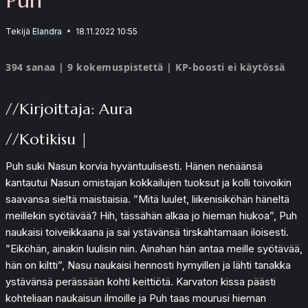
Tekijä
Elandra
18.11.2022 10:55
394 sanaa | 9 kokemuspistettä | KP-boosti ei käytössä
//Kirjoittaja: Aura
//Kotikisu |
Puh suki Nasun korvia hyväntuulisesti. Hänen nenäänsä
kantautui Nasun omistajan kokkailujen tuoksut ja kolli toivoikin
saavansa sieltä maistiaisia. ”Mitä luulet, liikenisiköhän häneltä
meillekin syötävää? Hih, tässähän alkaa jo hieman hiukoa”, Puh
naukaisi toiveikkaana ja sai ystävänsä tirskahtamaan iloisesti.
”Eiköhän, ainakin luulisin niin. Ainahan hän antaa meille syötävää,
hän on kiltti”, Nasu naukaisi hennosti hymyillen ja lähti tanakka
ystävänsä perässään kohti keittiötä. Karvaton kissa päästi
kohteliaan naukaisun ilmoille ja Puh taas mourusi hieman