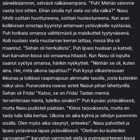
äänekkäämmin, selvästi nälkäisempänä. ”Puh! Mehän söimme
vasta tovi sitten. Eihän sinulla nyt vielä voi olla nälkä?” Nasu
hihitti osittain huvittuneena, osittain huolestuneena. Kun aran
kollikissan omistaja kyyristyi antamaan ystävyksille syötävää,
Puh hotkaisi omansa välittömästi ja maiskutteli tyytyväisenä.
Kolli nuolaisi vielä muutaman kerran lattiaa, missä liha oli
maannut. ”Sehän oli herrkullista”, Puh lipaisi huuliaan ja katseli,
kun karvaton kissa söi omaansa hitaasti. Kun Nasu oli lopulta
saanut syötyä omansa, hänkin nyökytteli. ”Niinhän se oli, kuten
aina. Hei, mitä ulkona tapahtuu?” Puh kysyi vilkaistessaan
ikkunaa ja loikkasi raapimapuun alimmalle tasolle, josta kuitenkin
näkyi ulos. Punaruskea naaras asteli Nasun pihan lähettyvillä.
Sehän oli Frida! ”Katso, se on Frida! Taidan mennä
tervehtimään häntä, tuletko sinäkin?” Puh kysäisi ystävällisesti,
mutta Nasu pudisteli päätään. ”Kiitos tarjouksesta, mutta en
taida tulla tällä kertaa. Ulkona on aika kylmä ja viihdyn paremmin
sisällä. Olen myös aika väsynyt, anteeksi”, Nasu pahoitteli ja
lipaisi ystävänsä lapaa ystävällisesti. ”Olethan ku-kuitenkin
varovainen?” karvaton varmisteli vielä ja pyöreäpiirteinen kissa