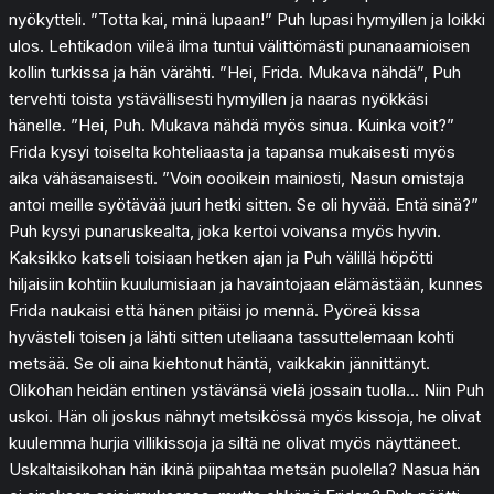
nyökytteli. ”Totta kai, minä lupaan!” Puh lupasi hymyillen ja loikki
ulos. Lehtikadon viileä ilma tuntui välittömästi punanaamioisen
kollin turkissa ja hän värähti. ”Hei, Frida. Mukava nähdä”, Puh
tervehti toista ystävällisesti hymyillen ja naaras nyökkäsi
hänelle. ”Hei, Puh. Mukava nähdä myös sinua. Kuinka voit?”
Frida kysyi toiselta kohteliaasta ja tapansa mukaisesti myös
aika vähäsanaisesti. ”Voin oooikein mainiosti, Nasun omistaja
antoi meille syötävää juuri hetki sitten. Se oli hyvää. Entä sinä?”
Puh kysyi punaruskealta, joka kertoi voivansa myös hyvin.
Kaksikko katseli toisiaan hetken ajan ja Puh välillä höpötti
hiljaisiin kohtiin kuulumisiaan ja havaintojaan elämästään, kunnes
Frida naukaisi että hänen pitäisi jo mennä. Pyöreä kissa
hyvästeli toisen ja lähti sitten uteliaana tassuttelemaan kohti
metsää. Se oli aina kiehtonut häntä, vaikkakin jännittänyt.
Olikohan heidän entinen ystävänsä vielä jossain tuolla… Niin Puh
uskoi. Hän oli joskus nähnyt metsikössä myös kissoja, he olivat
kuulemma hurjia villikissoja ja siltä ne olivat myös näyttäneet.
Uskaltaisikohan hän ikinä piipahtaa metsän puolella? Nasua hän