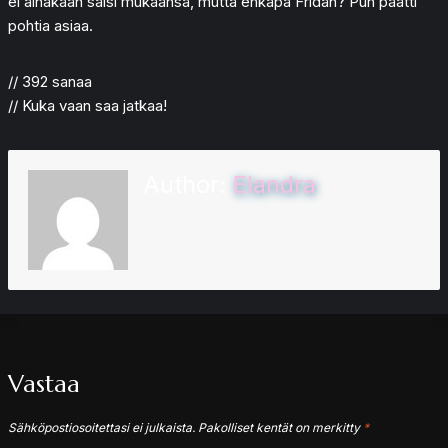
ei ainakaan saisi mukaansa, mutta ehkäpä Fridan? Puh päätti
pohtia asiaa.
// 392 sanaa
// Kuka vaan saa jatkaa!
Author:
Elandra
Vastaa
Sähköpostiosoitettasi ei julkaista.
Pakolliset kentät on merkitty
*