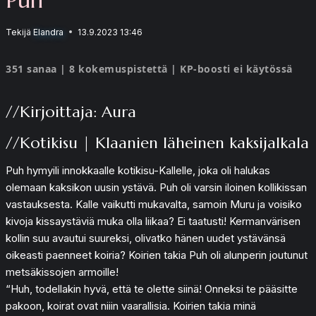
Tekijä
Elandra
13.9.2023 13:46
351 sanaa | 8 kokemuspistettä | KP-boosti ei käytössä
//Kirjoittaja: Aura
//Kotikisu | Klaanien läheinen kaksijalkala
Puh hymyili innokkaalle kotikisu-Kallelle, joka oli halukas
olemaan kaksikon uusin ystävä. Puh oli varsin iloinen kollikissan
vastauksesta. Kalle vaikutti mukavalta, samoin Muru ja voisiko
kivoja kissaystäviä muka olla liikaa? Ei taatusti! Kermanvärisen
kollin suu avautui suureksi, olivatko hänen uudet ystävänsä
oikeasti paenneet koiria? Koirien takia Puh oli alunperin joutunut
metsäkissojen armoille!
“Huh, todellakin hyvä, että te olette siinä! Onneksi te pääsitte
pakoon, koirat ovat niiin vaarallisia. Koirien takia minä