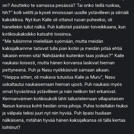
on? Asutteko te samassa pesässä? Tai onko teillä ruokaa,
hih?” kolli selitti ja kyseli innoissaan uusille ystävilleen ja silmäili
kaksikkoa. Nyt kun Kalle oli ottanut ruoan puheeksi, oli
hänellekin tullut nälkä. Puh kallisteli päätään toiveikkaana, kun
kotikisukaksikko katsahti toisiinsa.
“Me tulisimme mielellään syömään, mutta meidän
kaksijalkamme taitavat tulla pian kotiin ja meidän pitää ehtiä
takaisin ennen sitä! Nähdäänkö kuitenkin taas joskus?” Kalle
naukaisi iloisesti, mutta hänen korvansa laskivat hieman
pettyneenä. Puh ja Nasu nyökkäsivät samaan aikaan.
“Heippa sitten, oli mukava tutustua Kalle ja Muru”, Nasu
uskaltautui naukaisemaan hieman ujosti. Puh naukaisi myös
omat hyvästinsä ystävilleen ja näin nelikon tiet erkanivat.
Kermanvärinen kotikisukolli lähti tallustelemaan villapaitaisen
Nasun kanssa kohti heidän omia pihoja. Puhia todellakin hiukoi
ja välipala tekisi juuri nyt niin hyvää. Puh lipaisi huuliaan
nälkäisenä, mitähän hyvää hänen kaksijalkansa oli tällä kertaa
loihtinut?