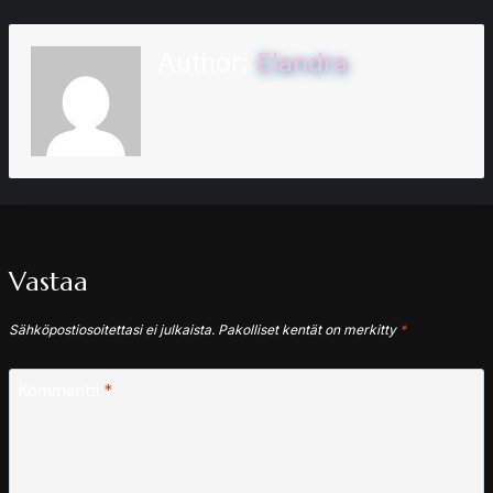
Author:
Elandra
Vastaa
Sähköpostiosoitettasi ei julkaista.
Pakolliset kentät on merkitty
*
Kommentti
*