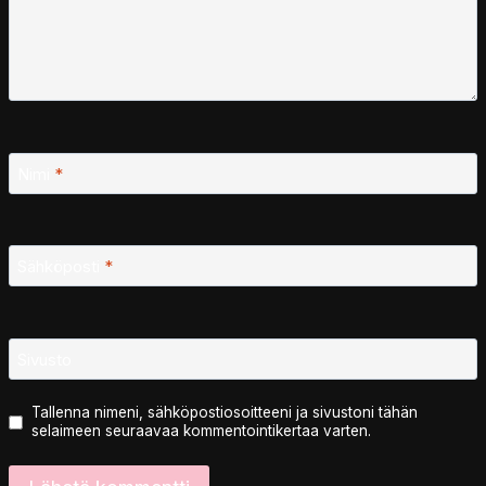
Nimi
*
Sähköposti
*
Sivusto
Tallenna nimeni, sähköpostiosoitteeni ja sivustoni tähän
selaimeen seuraavaa kommentointikertaa varten.