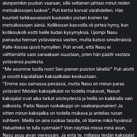
alunperinkin jouduin vaaraan, sillä sellainen jahtasi minut niiden
metsäkissojen luokse”, Puh kertoi korvat värähdellen. Hän
kuunteli tarkkaavaisesti kuuluisiko jostain koirien tai
metsäkissojen ääniä. Kollikissan kasvoilla oli pirteä hymy, kun
kotikisukolli esitti heille liudan kysymyksiä. Ujompi Nasu
painautui hieman ystäväänsä vasten, mutta katsoi sinisilmäistä
Kalle-kissaa ujosti hymyillen. Puh arveli, että Nasu ei
välttämättä saisi sanaakaan suustaan, joten hän päätti vastata
ystävänsä puolesta.
“Me asumme tuolla noin! Sen pienen puiston lähellä!” Puh aloitti
ja osoitti käpälällään kaksijalkalan keskustaan.
“Emme asu samassa pesässä, mutta Nasu on minun paras
ystäväni! Meidän kaksijalkalat on todella mukavat, Nasun
kaksijalat ovat aika tarkat siisteydestä ja heillä on kaikkialla vain
valkoista. Paitsi Nasun ruokakuppi on vaaleanpunainen! Ja
sitten minun kaksijalka on todella mukava ja antelias ruoan
suhteen. Meillä on aina ruokaa tarjolla, oli tilanne mikä hyvänsä!
Haluatteko te tulla syömään? Voin näyttää missä minä asun,
Nasu asuu aivan vieressäni. Ja entä te, millaisia teidän kaksijalat