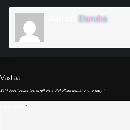
Author:
Elandra
Vastaa
Sähköpostiosoitettasi ei julkaista.
Pakolliset kentät on merkitty
*
Kommentti
*