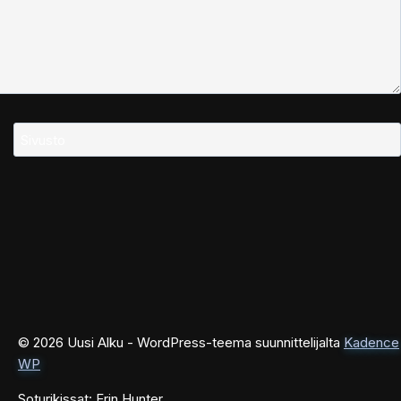
Sivusto
© 2026 Uusi Alku - WordPress-teema suunnittelijalta
Kadence
WP
Soturikissat: Erin Hunter