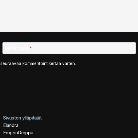
Sähköposti
*
n seuraavaa kommentointikertaa varten.
Sivuston ylläpitäjät
Elandra
EmppuOmppu