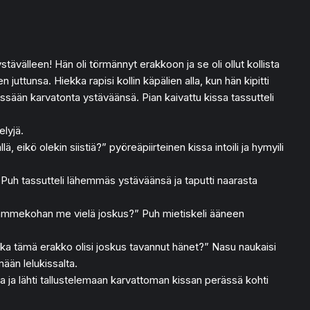
 ystävälleen! Hän oli törmännyt erakkoon ja se oli ollut kollista
uttunsa. Hiekka rapisi kollin käpälien alla, kun hän kipitti
iessään karvatonta ystäväänsä. Pian kaivattu kissa tassutteli
lyjä.
 eikö olekin siistiä?” pyöreäpiirteinen kissa intoili ja hymyili
Puh tassutteli lähemmäs ystäväänsä ja taputti naarasta
apaammekohan me vielä joskus?” Puh mietiskeli ääneen
kka tämä erakko olisi joskus tavannut hänet?” Nasu naukaisi
ään lelukissalta.
a ja lähti tallustelemaan karvattoman kissan perässä kohti