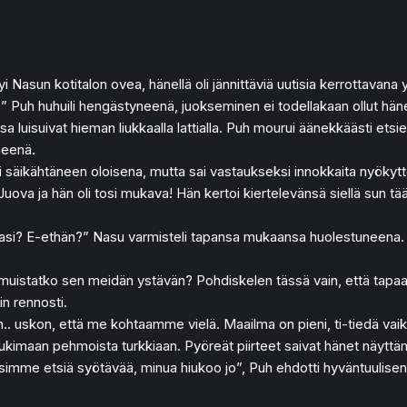
styi Nasun kotitalon ovea, hänellä oli jännittäviä uutisia kerrottavana
 Puh huhuili hengästyneenä, juokseminen ei todellakaan ollut hänen j
a luisuivat hieman liukkaalla lattialla. Puh mourui äänekkäästi ets
neenä.
 säikähtäneen oloisena, mutta sai vastaukseksi innokkaita nyökytte
va ja hän oli tosi mukava! Hän kertoi kiertelevänsä siellä sun täällä,
avasi? E-ethän?” Nasu varmisteli tapansa mukaansa huolestuneena. 
että muistatko sen meidän ystävän? Pohdiskelen tässä vain, että t
n rennosti.
n.. uskon, että me kohtaamme vielä. Maailma on pieni, ti-tiedä vai
sukimaan pehmoista turkkiaan. Pyöreät piirteet saivat hänet näyttäm
isimme etsiä syötävää, minua hiukoo jo”, Puh ehdotti hyväntuulisen