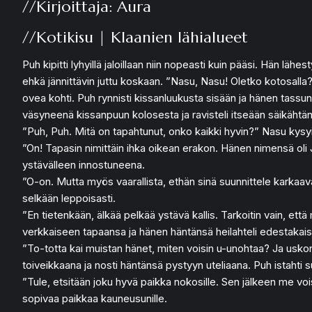
//Kirjoittaja: Aura
//Kotikisu | Klaanien lähialueet
Puh kipitti lyhyillä jaloillaan niin nopeasti kuin pääsi. Hän lähe
ehkä jännittävin juttu koskaan. ”Nasu, Nasu! Oletko kotosalla?”
ovea kohti. Puh rynnisti kissanluukusta sisään ja hänen tassuns
väsyneenä kissanpuun kolosesta ja ravisteli itseään säikähtä
”Puh, Puh. Mitä on tapahtunut, onko kaikki hyvin?” Nasu kysyi
”On! Tapasin nimittäin ihka oikean erakon. Hänen nimensä oli Juo
ystävälleen innostuneena.
”O-on. Mutta myös vaarallista, ethän sinä suunnittele karka
selkään leppoisasti.
”En tietenkään, älkää pelkää ystävä kallis. Tarkoitin vain, 
verkkaiseen tapaansa ja hänen häntänsä heilahteli edestakaisi
”To-totta kai muistan hänet, miten voisin u-unohtaa? Ja usko
toiveikkaana ja nosti häntänsä pystyyn uteliaana. Puh istahti 
”Tule, etsitään joku hyvä paikka nokosille. Sen jälkeen me vo
sopivaa paikkaa kauneusunille.