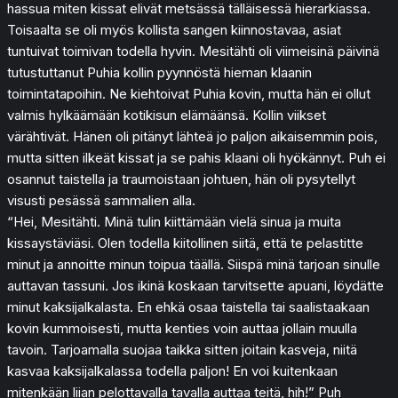
hassua miten kissat elivät metsässä tälläisessä hierarkiassa.
Toisaalta se oli myös kollista sangen kiinnostavaa, asiat
tuntuivat toimivan todella hyvin. Mesitähti oli viimeisinä päivinä
tutustuttanut Puhia kollin pyynnöstä hieman klaanin
toimintatapoihin. Ne kiehtoivat Puhia kovin, mutta hän ei ollut
valmis hylkäämään kotikisun elämäänsä. Kollin viikset
värähtivät. Hänen oli pitänyt lähteä jo paljon aikaisemmin pois,
mutta sitten ilkeät kissat ja se pahis klaani oli hyökännyt. Puh ei
osannut taistella ja traumoistaan johtuen, hän oli pysytellyt
visusti pesässä sammalien alla.
“Hei, Mesitähti. Minä tulin kiittämään vielä sinua ja muita
kissaystäviäsi. Olen todella kiitollinen siitä, että te pelastitte
minut ja annoitte minun toipua täällä. Siispä minä tarjoan sinulle
auttavan tassuni. Jos ikinä koskaan tarvitsette apuani, löydätte
minut kaksijalkalasta. En ehkä osaa taistella tai saalistaakaan
kovin kummoisesti, mutta kenties voin auttaa jollain muulla
tavoin. Tarjoamalla suojaa taikka sitten joitain kasveja, niitä
kasvaa kaksijalkalassa todella paljon! En voi kuitenkaan
mitenkään liian pelottavalla tavalla auttaa teitä, hih!” Puh