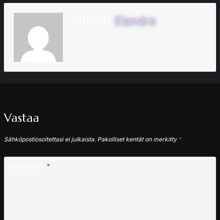
Author:
Elandra
Vastaa
Sähköpostiosoitettasi ei julkaista.
Pakolliset kentät on merkitty
*
Kommentti
*