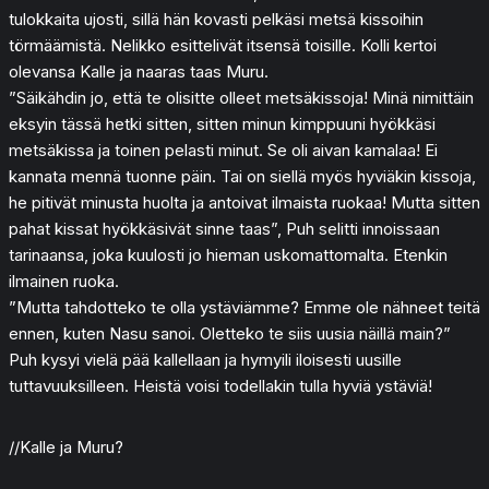
tulokkaita ujosti, sillä hän kovasti pelkäsi metsä kissoihin
törmäämistä. Nelikko esittelivät itsensä toisille. Kolli kertoi
olevansa Kalle ja naaras taas Muru.
”Säikähdin jo, että te olisitte olleet metsäkissoja! Minä nimittäin
eksyin tässä hetki sitten, sitten minun kimppuuni hyökkäsi
metsäkissa ja toinen pelasti minut. Se oli aivan kamalaa! Ei
kannata mennä tuonne päin. Tai on siellä myös hyviäkin kissoja,
he pitivät minusta huolta ja antoivat ilmaista ruokaa! Mutta sitten
pahat kissat hyökkäsivät sinne taas”, Puh selitti innoissaan
tarinaansa, joka kuulosti jo hieman uskomattomalta. Etenkin
ilmainen ruoka.
”Mutta tahdotteko te olla ystäviämme? Emme ole nähneet teitä
ennen, kuten Nasu sanoi. Oletteko te siis uusia näillä main?”
Puh kysyi vielä pää kallellaan ja hymyili iloisesti uusille
tuttavuuksilleen. Heistä voisi todellakin tulla hyviä ystäviä!
//Kalle ja Muru?