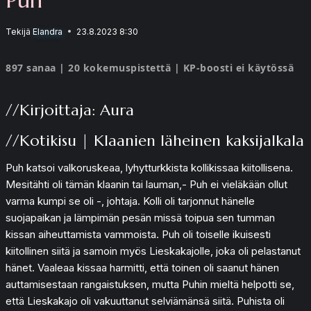
Tekijä
Elandra
23.8.2023 8:30
897 sanaa | 20 kokemuspistettä | KP-boosti ei käytössä
//Kirjoittaja: Aura
//Kotikisu | Klaanien läheinen kaksijalkala
Puh katsoi valkoruskeaa, lyhytturkkista kollikissaa kiitollisena.
Mesitähti oli tämän klaanin tai lauman,- Puh ei vieläkään ollut
varma kumpi se oli -, johtaja. Kolli oli tarjonnut hänelle
suojapaikan ja lämpimän pesän missä toipua sen tumman
kissan aiheuttamista vammoista. Puh oli toiselle ikuisesti
kiitollinen siitä ja samoin myös Lieskakajolle, joka oli pelastanut
hänet. Vaaleaa kissaa harmitti, että toinen oli saanut hänen
auttamisestaan rangaistuksen, mutta Puhin mieltä helpotti se,
että Lieskakajo oli vakuuttanut selviämänsä siitä. Puhista oli