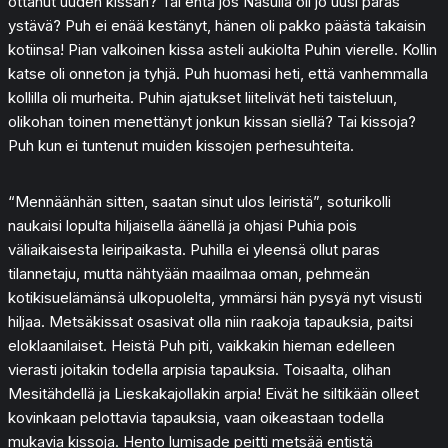
ottanut uuden kissan? Tai entä jos Nasulla oli jo uusi paras
ystävä? Puh ei enää kestänyt, hänen oli pakko päästä takaisin
kotiinsa! Pian valkoinen kissa asteli aukiolta Puhin vierelle. Kollin
katse oli onneton ja tyhjä. Puh huomasi heti, että vanhemmalla
kollilla oli murheita. Puhin ajatukset liitelivät heti taisteluun,
olikohan toinen menettänyt jonkun kissan siellä? Tai kissoja?
Puh kun ei tuntenut muiden kissojen perhesuhteita.
“Mennäänhän sitten, saatan sinut ulos leiristä”, soturikolli
naukaisi lopulta hiljaisella äänellä ja ohjasi Puhia pois
väliaikaisesta leiripaikasta. Puhilla ei yleensä ollut paras
tilannetaju, mutta nähtyään maailmaa oman, pehmeän
kotikisuelämänsä ulkopuolelta, ymmärsi hän pysyä nyt visusti
hiljaa. Metsäkissat osasivat olla niin raakoja tapauksia, paitsi
eloklaanilaiset. Heistä Puh piti, vaikkakin hieman edelleen
vierasti joitakin todella arpisia tapauksia. Toisaalta, olihan
Mesitähdellä ja Lieskakajollakin arpia! Eivät he siltikään olleet
kovinkaan pelottavia tapauksia, vaan oikeastaan todella
mukavia kissoja. Hento lumisade peitti metsää entistä