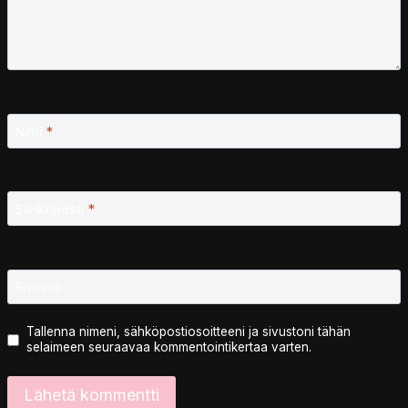
Nimi
*
Sähköposti
*
Sivusto
Tallenna nimeni, sähköpostiosoitteeni ja sivustoni tähän
selaimeen seuraavaa kommentointikertaa varten.