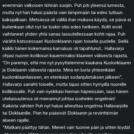
enemmän valkoisen töhnän suojiin. Puh piti yleensä lumesta,
mutta nyt hän halusi päästä vain lämpimään tai edes tuttuun
kaksijalkaan. Metsässä oli välillä ihan mukava käydä, se päivä ei
kuitenkaan ollut nyt tai tuskin olisi edes hetkeen. Kollit eivät
vaihtaneet yhden yhtä sanaa tassutellessaan kohti rajaa. Puh
värähti katsoessaan Kuolonklaanin rajan toiselle puolelle. Siellä
kaikki hänen kokemansa kamaluus oli tapahtunut.. Hallavarjo
ohjasi nuoren kotikisun kauemmaksi klaanien välisestä rajasta.
”On parempi, että me nyt pysyttelemme kaukana Kuolonklaanin
ja Eloklaanin välisestä rajasta. Minä en luota yhteenkään
kuolonklaanilaiseen, en etenkään sodanjulistuksen jälkeen”,
Hallavarjo sanahti toiselle, mutta tajusi sitten hymyillä nuorelle
kollikissalle. Puh vain nyökkäsi hieman häpeissään, taas hänen
uteliaisuutensa oli meinannut johtaa isoihinkin ongelmiin!
Kaikista vähiten Puh nyt halusi aiheuttaa ongelmia Hallavarjolle
tai Eloklaanille. Pian he pääsivät Eloklaanin ja reviirittömän
alueen rajalle.
“Matkani päättyy tähän. Menet vain tuonne päin ja sitten löydät