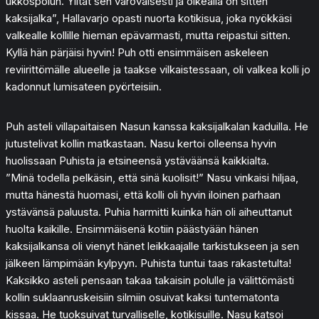
ukkospolun. Ylität sen varovaisesti ja oikealla on sitten
kaksijalka”, Hallavarjo opasti nuorta kotikisua, joka nyökkäsi
valkealle kollille hieman epävarmasti, mutta reipastui sitten.
Kyllä hän pärjäisi hyvin! Puh otti ensimmäisen askeleen
reviirittömälle alueelle ja taakse vilkaistessaan, oli valkea kolli jo
kadonnut lumisateen pyörteisiin.
Puh asteli villapaitaisen Nasun kanssa kaksijalkalan kaduilla. He
jutustelivat kollin matkastaan. Nasu kertoi olleensa hyvin
huolissaan Puhista ja etsineensä ystäväänsä kaikkialta.
”Minä todella pelkäsin, että sinä kuolisit!” Nasu vinkaisi hiljaa,
mutta hänestä huomasi, että kolli oli hyvin iloinen parhaan
ystävänsä paluusta. Puhia harmitti kuinka hän oli aiheuttanut
huolta kaikille. Ensimmäisenä kotiin päästyään hänen
kaksijalkansa oli vienyt hänet leikkaajalle tarkistukseen ja sen
jälkeen lämpimään kylpyyn. Puhista tuntui taas rakastetulta!
Kaksikko asteli pensaan takaa takaisin polulle ja välittömästi
kollin suklaanruskeisiin silmiin osuivat kaksi tuntematonta
kissaa. He tuoksuivat turvalliselle, kotikisuille. Nasu katsoi