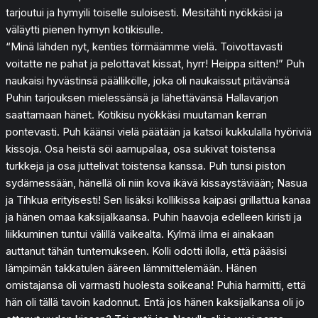
tarjoutui ja hymyili toiselle suloisesti. Mesitähti nyökkäsi ja
väläytti pienen hymyn kotikisulle.
“Minä lähden nyt, kenties törmäämme vielä. Toivottavasti
voitatte ne pahat ja pelottavat kissat, hyrr! Heippa sitten!” Puh
naukaisi hyvästinsä päällikölle, joka oli naukaissut pitävänsä
Puhin tarjouksen mielessänsä ja lähettävänsä Hallavarjon
saattamaan hänet. Kotikisu nyökkäsi muutaman kerran
pontevasti. Puh käänsi vielä päätään ja katsoi kukkulalla hyöriviä
kissoja. Osa heistä söi aamupalaa, osa sukivat toistensa
turkkeja ja osa juttelivat toistensa kanssa. Puh tunsi piston
sydämessään, hänellä oli niin kova ikävä kissaystäviään; Nasua
ja Tihkua erityisesti! Sen lisäksi kollikissa kaipasi grillattua kanaa
ja hänen omaa kaksijalkaansa. Puhin haavoja edelleen kiristi ja
liikkuminen tuntui välillä vaikealta. Kylmä ilma ei ainakaan
auttanut tähän tuntemukseen. Kolli odotti ilolla, että pääsisi
lämpimän takkatulen ääreen lämmittelemään. Hänen
omistajansa oli varmasti huolesta soikeana! Puhia harmitti, että
hän oli tällä tavoin kadonnut. Entä jos hänen kaksijalkansa oli jo