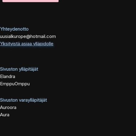
Yhteydenotto
uusialkurope@hotmail.com
Yksityistä asiaa ylläpidolle
Sivuston ylläpitäjät
Elandra
EmppuOmppu
Sivuston varaylläpitäjät
Auroora
Aura