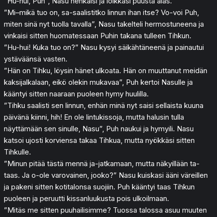
”Hu-hui, Puh”, Nasu henkäisi ja loikkasi puusta alas.
”Mi–mikä tuo on, sa-saalistitko linnun ihan itse? Vo-voi Puh,
miten sinä nyt tuolla tavalla”, Nasu takelteli hermostuneena ja
vinkaisi sitten huomatessaan Puhin takana tulleen Tihkun.
”Hu-hui! Kuka tuo on?” Nasu kysyi säikähtäneenä ja painautui
ystäväänsä vasten.
”Hän on Tihku, löysin hänet ulkoata. Hän on muuttanut meidän
kaksijalkalaan, eikö olekin mukavaa”, Puh kertoi Nasulle ja
kääntyi sitten naaraan puoleen hymy huulilla.
”Tihku saalisti sen linnun, enhän minä nyt saisi sellaista kuuna
päivänä kiinni, hih! En ole lintukissoja, mutta halusin tulla
näyttämään sen sinulle, Nasu”, Puh naukui ja hymyili. Nasu
katsoi ujosti korviensa takaa Tihkua, mutta nyökkäsi sitten
Tihkulle.
”Minun pitää tästä mennä ja-jatkamaan, mutta näkyillään ta-
taas. Ja o-ole varovainen, jooko?” Nasu kuiskasi ääni väreillen
ja pakeni sitten kotitalonsa suojiin. Puh kääntyi taas Tihkun
puoleen ja peruutti kissanluukusta pois ulkoilmaan.
”Mitäs me sitten puuhailisimme? Tuossa talossa asuu muuten