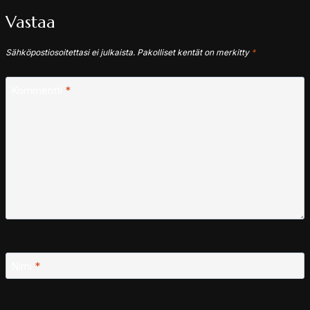
Vastaa
Sähköpostiosoitettasi ei julkaista.
Pakolliset kentät on merkitty
*
Kommentti
*
Nimi
*