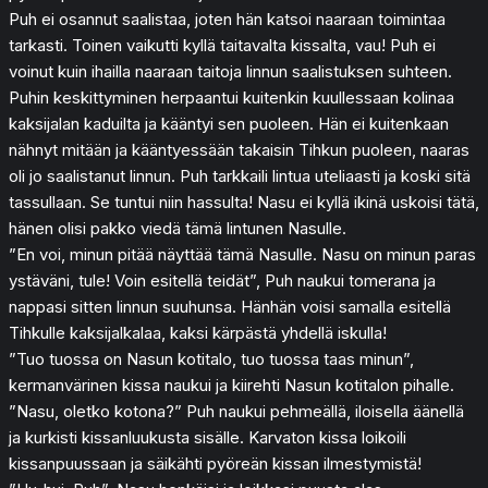
Puh ei osannut saalistaa, joten hän katsoi naaraan toimintaa
tarkasti. Toinen vaikutti kyllä taitavalta kissalta, vau! Puh ei
voinut kuin ihailla naaraan taitoja linnun saalistuksen suhteen.
Puhin keskittyminen herpaantui kuitenkin kuullessaan kolinaa
kaksijalan kaduilta ja kääntyi sen puoleen. Hän ei kuitenkaan
nähnyt mitään ja kääntyessään takaisin Tihkun puoleen, naaras
oli jo saalistanut linnun. Puh tarkkaili lintua uteliaasti ja koski sitä
tassullaan. Se tuntui niin hassulta! Nasu ei kyllä ikinä uskoisi tätä,
hänen olisi pakko viedä tämä lintunen Nasulle.
”En voi, minun pitää näyttää tämä Nasulle. Nasu on minun paras
ystäväni, tule! Voin esitellä teidät”, Puh naukui tomerana ja
nappasi sitten linnun suuhunsa. Hänhän voisi samalla esitellä
Tihkulle kaksijalkalaa, kaksi kärpästä yhdellä iskulla!
”Tuo tuossa on Nasun kotitalo, tuo tuossa taas minun”,
kermanvärinen kissa naukui ja kiirehti Nasun kotitalon pihalle.
”Nasu, oletko kotona?” Puh naukui pehmeällä, iloisella äänellä
ja kurkisti kissanluukusta sisälle. Karvaton kissa loikoili
kissanpuussaan ja säikähti pyöreän kissan ilmestymistä!