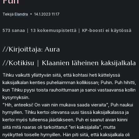
Tekijä
Elandra
14.1.2023 11:17
573 sanaa | 13 kokemuspistettä | KP-boosti ei käytössä
//Kirjoittaja: Aura
//Kotikisu | Klaanien läheinen kaksijalkala
Tihku vaikutti yllättyvän siitä, että kohtasi heti kättelyssä
kaksijalkalan kenties puheliaimman kollikissan; Puhin. Puh hihitti,
kun Tihku pyysi toista rauhoittumaan ja sanoi vastaavansa kollin
kysymyksiin.
”Hih, anteeksi! On vain niin mukava saada vieraita”, Puh naukui
hymyillen. Tihku kertoi olevansa uusi tässä kaksijalkalassa ja
kertoi myös tulleensa jäädäkseen. Puh ei saanut aivan kiinni
siitä mitä naaras oli tarkoittanut ”eri kaksijalalla”, mutta
nyökytteli toiselle hymyillen. Hän piti siitä, että kaksijalkala oli