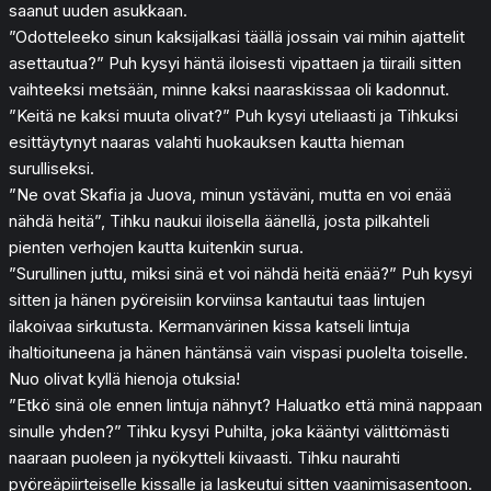
saanut uuden asukkaan.
”Odotteleeko sinun kaksijalkasi täällä jossain vai mihin ajattelit
asettautua?” Puh kysyi häntä iloisesti vipattaen ja tiiraili sitten
vaihteeksi metsään, minne kaksi naaraskissaa oli kadonnut.
”Keitä ne kaksi muuta olivat?” Puh kysyi uteliaasti ja Tihkuksi
esittäytynyt naaras valahti huokauksen kautta hieman
surulliseksi.
”Ne ovat Skafia ja Juova, minun ystäväni, mutta en voi enää
nähdä heitä”, Tihku naukui iloisella äänellä, josta pilkahteli
pienten verhojen kautta kuitenkin surua.
”Surullinen juttu, miksi sinä et voi nähdä heitä enää?” Puh kysyi
sitten ja hänen pyöreisiin korviinsa kantautui taas lintujen
ilakoivaa sirkutusta. Kermanvärinen kissa katseli lintuja
ihaltioituneena ja hänen häntänsä vain vispasi puolelta toiselle.
Nuo olivat kyllä hienoja otuksia!
”Etkö sinä ole ennen lintuja nähnyt? Haluatko että minä nappaan
sinulle yhden?” Tihku kysyi Puhilta, joka kääntyi välittömästi
naaraan puoleen ja nyökytteli kiivaasti. Tihku naurahti
pyöreäpiirteiselle kissalle ja laskeutui sitten vaanimisasentoon.